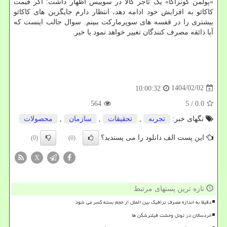
«پولمن گونزاگا» یک تاجر کالا در سوییس اظهار داشت: اگر قیمت
کاکائو به افزایش خود ادامه دهد، انتظار دارم جایگزین های کاکائو
بیشتری را در قفسه های سوپرمارکت ببینم. سوال جالب اینست که
آیا ذائقه مصرف کنندگان تغییر خواهد نمود یا خیر.
1404/02/02
10:00:32
564
/ 5
0.0
تگهای خبر:
تجربه
,
تحقیقات
,
سازمان
,
محصولات
این پست الف دانلود را می پسندید؟
(0)
(0)
X
تازه ترین پستهای مرتبط
دقیقا به اندازه مصرف ترافیک بین الملل از حجم بسته کسر می شود
خردسالان در تونل وحشت فیلترشکن ها