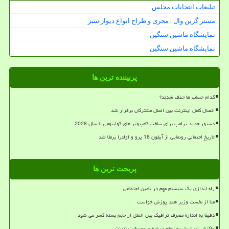
تبلیغات انتخابات مجلس
مستر گرین وال | مجری و طراح انواع دیوار سبز
نمایشگاه ماشین سنگین
نمایشگاه ماشین سنگین
پربیننده ترین ها
کدام حساب ها حذف شدند؟
اتصال کامل اینترنت بین الملل مشترکان برقرار شد
دستور جدید ترامپ برای ساخت کامپیوتر های کوانتومی تا سال 2028
تاریخ احتمالی رونمایی از آیفون 18 پرو و اولترا برملا شد
پربحث ترین ها
راه اندازی یک سیستم مهم در تامین اجتماعی
متا از نخست وزیر هند پوزش خواست
دقیقا به اندازه مصرف ترافیک بین الملل از حجم بسته کسر می شود
واکنش ایرانسل به ابهام درباره ی مصرف اینترنت