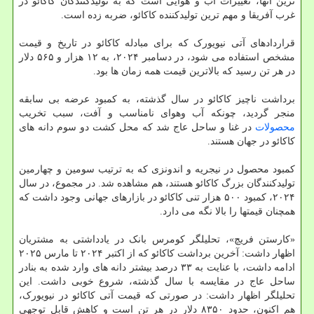
ترین آنها، تغییرات آب و هوایی است که به تولیدکنندگان کاکائو در
غرب آفریقا و مهم ترین تولیدکننده کاکائو، ضربه زده است.
قراردادهای آتی نیویورک که برای مبادله کاکائو در تاریخ و قیمت
مشخص استفاده می شود، در دسامبر ۲۰۲۴، به ۱۲ هزار و ۵۶۵ دلار
در هر تن رسید که بالاترین قیمت همه زمان ها بود.
برداشت ناچیز کاکائو در سال گذشته، به کمبود عرضه بی سابقه
منجر گردید، چونکه آب وهوای نامناسب و آفت، سبب تخریب
محصولات
در غنا و ساحل عاج شد که محل کشت دو سوم دانه های
کاکائو در جهان هستند.
کمبود محصول در نیجریه و اندونزی که به ترتیب سومین و چهارمین
تولیدکنندگان بزرگ کاکائو هستند، هم مشاهده شد. در مجموع، در سال
۲۰۲۴، کمبود ۵۰۰ هزار تنی کاکائو در بازارهای جهانی وجود داشت که
همچنان قیمتها را بالا نگه می دارد.
«کارستن فریچ»، تحلیلگر کومرس بانک در یادداشتی به مشتریان
اظهار داشت: آخرین برداشت کاکائو که از اکتبر ۲۰۲۴ تا مارس ۲۰۲۵
ادامه داشت، با عنایت به ۳۳ درصد بیشتر دانه های وارد شده به بنادر
ساحل عاج در مقایسه با سال گذشته، شروع خوبی داشت. این
تحلیلگر اظهار داشت: در صورتی که قیمت آتی کاکائو در نیویورک،
هم اکنون، حدود ۸۳۵۰ دلار در هر تن است و کاهش قابل توجهی