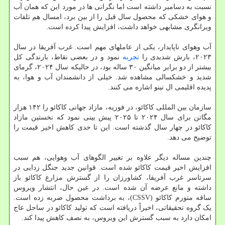
نسبت به دسامبر داشته است اما نگرانی ها در مورد این که همان آب
و هوای خشکی که محصول سال قبل را از بین برد، امسال هم تلفات
ویرانگری مشابهی خواهد داشت، افزایش پیدا کرده است.
آب وهوای ناپایدار، یکی از عاملهای مهم است. غرب آفریقا در سال
۲۰۲۳، بارش شدیدی را
تجربه
نمود و در بعضی نقاط، بارندگی کل
بیشتر از دو برابر میانگین ۳۰ ساله بود، در حالیکه سال ۲۰۲۴، گرمای
شدید و خشکسالی مشاهده شد. خیلی از دانشمندان آب و هوا، به
پدیده اقلیمی ال نینو اشاره می کنند.
سازمان بین المللی کاکائو، در فوریه، مازاد جهانی کاکائو را ۱۴۲ هزار
مگاتن برای سال ۲۰۲۴ تا ۲۰۲۵ پیش بینی نمود که نخستین مازاد
کاکائو در چهار سال گذشته است. این تا حدی کاهش اخیر قیمت را
توضیح می دهد.
چندین مساله دیگر علاوه بر تغییر الگوهای آب وهوایی، هم سبب
افزایش اخیر قیمت کاکائو شده است. قوانین جدید جنگل زدایی در
سرتاسر غرب آفریقا، کشاورزان را از گسترش مزارع کاکائو باز
داشته و مانع عرضه آن شده است. در عین حال، انتشار ویروس
ساقه متورم کاکائو (CSSV)، به برداشت محصول ضربه زده است.
یک گروه تحقیقاتی، اخیراً دریافته است که تولید کاکائو در ساحل عاج
امکان دارد به سبب گسترش این ویروس، به نصف کاهش پیدا کند.