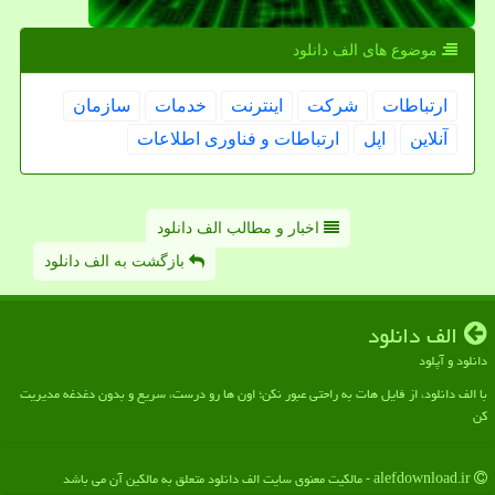
موضوع های الف دانلود
ارتباطات
شركت
اینترنت
خدمات
سازمان
آنلاین
اپل
ارتباطات و فناوری اطلاعات
اخبار و مطالب الف دانلود
بازگشت به الف دانلود
الف دانلود
دانلود و آپلود
با الف دانلود، از فایل هات به راحتی عبور نکن؛ اون ها رو درست، سریع و بدون دغدغه مدیریت
کن
alefdownload.ir - مالکیت معنوی سایت الف دانلود متعلق به مالکین آن می باشد