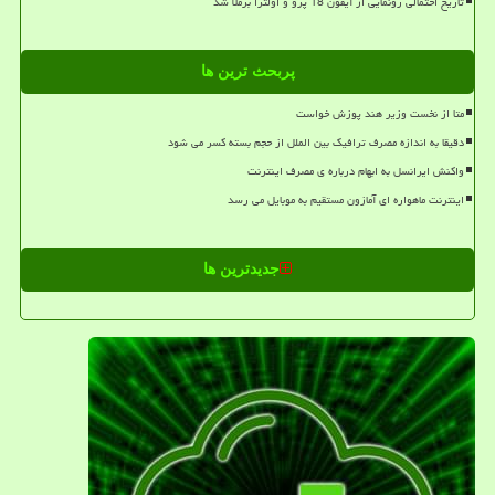
تاریخ احتمالی رونمایی از آیفون 18 پرو و اولترا برملا شد
پربحث ترین ها
متا از نخست وزیر هند پوزش خواست
دقیقا به اندازه مصرف ترافیک بین الملل از حجم بسته کسر می شود
واکنش ایرانسل به ابهام درباره ی مصرف اینترنت
اینترنت ماهواره ای آمازون مستقیم به موبایل می رسد
جدیدترین ها