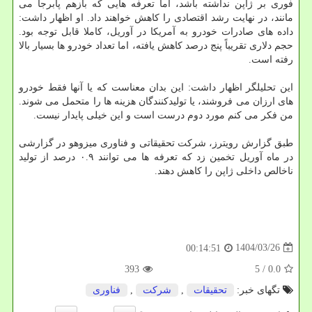
فوری بر ژاپن نداشته باشد، اما تعرفه هایی که بازهم پابرجا می
مانند، در نهایت رشد اقتصادی را کاهش خواهند داد. او اظهار داشت:
داده های صادرات خودرو به آمریکا در آوریل، کاملا قابل توجه بود.
حجم دلاری تقریباً پنج درصد کاهش یافته، اما تعداد خودرو ها بسیار بالا
رفته است.
این تحلیلگر اظهار داشت: این بدان معناست که یا آنها فقط خودرو
های ارزان می فروشند، یا تولیدکنندگان هزینه ها را متحمل می شوند.
من فکر می کنم مورد دوم درست است و این خیلی پایدار نیست.
طبق گزارش رویترز، شرکت تحقیقاتی و فناوری میزوهو در گزارشی
در ماه آوریل تخمین زد که تعرفه ها می توانند ۰.۹ درصد از تولید
ناخالص داخلی ژاپن را کاهش دهند.
1404/03/26
00:14:51
393
/ 5
0.0
تگهای خبر:
تحقیقات
,
شركت
,
فناوری