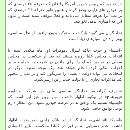
خواهد بود که رییس جمهور آمریکا را قانع کند تعرفه ۲۵ درصدی که
بر خودرو های ژاپنی وضع کرده و همین طور تعرفه ۲۴ درصدی که
ترامپ آنرا تعرفه متقابل می نامد و فعلا متوقف شده است را بدون
این که امتیازی بدهد، لغو کند.
تحلیلگران می گویند بازگشت به توکیو بدون توافق، از نظر سیاسی،
بهتر از دادن امتیازهای زیاد است.
«ایشیبا» و حزب حاکم لیبرال دموکرات او، ماه میلادی آینده، با
انتخابات مجلس علیا روبرو هستند که بعد از شکست در مجلس
سفلی در نوامبر که او را برای ماندن در قدرت به حمایت سایر
احزاب متکی کرد، انجام خواهد شد. یک نتیجه ضعیف دیگر در
انتخابات می تواند دولت «ایشیبا» را سرنگون کند و ترامپ را مجبور
کند مذاکرات تجاری را با دولت جدید ژاپن ازسربگیرد.
«جوزف کرافت»، تحلیلگر سیاسی مالی در شرکت مشاوره
«رورشاخ» در توکیو، اظهار داشت: مهم ترین چیز این است که
«ایشیبا» تسلیم یک توافق بد در عرصه خودرو نشود. من انتظار دارم
نوعی توافق حاصل شود.
«آسوکا تاتبایاشی»، تحلیلگر ارشد بانک ژاپنی «میزوهو»، اظهار
داشت: عدم دستیابی به توافق در کانادا ممکنست تاثیر اقتصادی