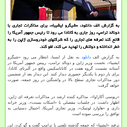
به گزارش الف دانلود، «شیگرو ایشیبا»، برای مذاکرات تجاری با
دونالد ترامپ، روز جاری به کانادا می رود تا رئیس جمهور آمریکا را
قانع کند تعرفه های تجاری را که شرکتهای خودروسازی ژاپن را به
خطر انداخته و دولتش را تهدید می کند، لغو کند.
به گزارش الف
دانلود
به نقل از ایسنا، انتظار می رود «شیگرو
ایشیبا»، نخست وزیر ژاپن و دونالد ترامپ، رییس جمهور آمریکا در
آستانه نشست گروه هفت در کاناناسکیس واقع در آلبرتای کانادا،
برای بار دوم با یکدیگر حضوری دیدار کنند. این دیدار بعد از ششمین
دور مذاکرات تجاری سطح بالا در واشنگتن در روز جمعه، صورت
خواهد گرفت.
«ریوسی آکازاوا»، مذاکره کننده ارشد در مذاکرات تعرفه ای ژاپن،
اظهار داشت: در جلسات مفصلی با «اسکات بسنت»، وزیر خزانه
داری و «هاوارد لوتنیک»، وزیر تجاری آمریکا، احتمال دستیابی به
توافق را بررسی نموده است.
ترفند «ایشیبا» که جمعه گذشته تلفنی با ترامپ گفت و گو کرد، این