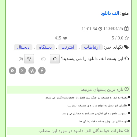
منبع:
الف دانلود
1404/04/25
11:01:34
415
/ 5
0.0
تگهای خبر:
ارتباطات
,
اینترنت
,
دستگاه
,
دیجیتال
این پست الف دانلود را می پسندید؟
(0)
(0)
X
تازه ترین پستهای مرتبط
دقیقا به اندازه مصرف ترافیک بین الملل از حجم بسته کسر می شود
واکنش ایرانسل به ابهام درباره ی مصرف اینترنت
اینترنت ماهواره ای آمازون مستقیم به موبایل می رسد
خردسالان در تونل وحشت فیلترشکن ها
نظرات خوانندگان الف دانلود در مورد این مطلب