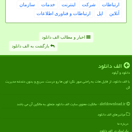
ارتباطات
شركت
اینترنت
خدمات
سازمان
آنلاین
اپل
ارتباطات و فناوری اطلاعات
اخبار و مطالب الف دانلود
بازگشت به الف دانلود
الف دانلود
دانلود و آپلود
با الف دانلود، از فایل هات به راحتی عبور نکن؛ اون ها رو درست، سریع و بدون دغدغه مدیریت
کن
alefdownload.ir - مالکیت معنوی سایت الف دانلود متعلق به مالکین آن می باشد
میانبرهای الف دانلود
درباره ما
بک لینک در الف دانلود