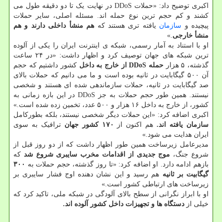
اکبری توضیح داد: «حملات DDoS در نهایت یک تا دو دقیقه طول می
کشند و کم حجم ترین نوع حمله اند. مسئله اصلی، سایر حملات
پیچیده و
سازمان
یافته تری هستند که
هم منشأ داخلی دارند و هم
منشأ خارجی
.»
او با استناد به آمار رسمی، شبکه ی اینترنت ایران را یکی از آلوده
ترین شبکه های جهان توصیف کرد و اظهار داشت: «در ۲۴ ساعت
گذشته، ۵ هزار
حمله DDoS از خارج به داخل
کشور داشتیم که حجم
آن ۵۰۰ گیگابایت در ثانیه بوده است و ما می دانیم که حملات بالای
صد گیگابایت در ثانیه، حملات سازماندهی شده ای هستند و شخصی
نیستند. همین طور حجم حملات به جز DDoS در این بازه زمانی به
کشور، از خارج به داخل ۱۶ هزار و ۵۰۰ عدد، تخمین زده شده است.»
اکبری اضافه کرد: «این حملات دیگر شخصی نیستند، بلکه بطورکامل
سازمان یافته اند.
هم اکنون از
۱۷۰ کشور جهان
ترافیک به سوی
ایران هدایت می شود.»
مدیرعامل زیرساخت همین طور اظهار داشت که از دو روز قبل از
شروع جنگ،
موج جدیدی از اقدامات مخرب سایبری شروع شد
که
بازهم ادامه دارد. او اضافه کرد: «تا روز گذشته، حجم حملات به
۳۰۰
گیگابیت بر ثانیه
هم رسید و این نشان دهنده اوج فشار سایبری بر
زیرساخت های ارتباطی کشور است.»
او با ابراز نگرانی از سطح بالای آلودگی در شبکه ملی، تاکید کرد که
خیلی از
دستگاه ها و تجهیزات داخل کشور آلوده اند.