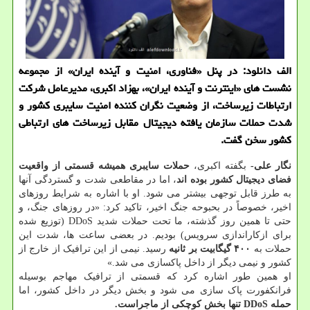
الف دانلود: در پنل «فناوری، امنیت و آینده ایران» از مجموعه
نشست های «اینترنت و آینده ایران»، بهزاد اکبری، مدیرعامل شرکت
ارتباطات زیرساخت، از وضعیت نگران کننده امنیت سایبری کشور و
شدت حملات سازمان یافته دیجیتال مقابل زیرساخت های ارتباطی
کشور سخن گفت.
نگار علی-
بگفته اکبری،
حملات سایبری همیشه قسمتی از واقعیت
فضای دیجیتال کشور بوده اند
، اما در مقاطعی شدت و گستردگی آنها
به طرز قابل توجهی بیشتر می شود. او با اشاره به شرایط روزهای
اخیر، خصوصاً در بحبوحه جنگ اخیر، تاکید کرد: «در روزهای جنگ، و
حتی تا همین روز گذشته، ما تحت حملات شدید DDoS (توزیع شده
برای ازکاراندازی سرویس) بودیم. در بعضی ساعت ها، شدت این
حملات به
۴۰۰ گیگابیت بر ثانیه
رسید. نیمی از این ترافیک از خارج از
کشور و نیمی دیگر از داخل پاکسازی می شد.»
او همین طور اشاره کرد که قسمتی از ترافیک مهاجم بوسیله
فرانکفورت پاک سازی می شود و بخش دیگر در داخل کشور، اما
حمله DDoS تنها بخش کوچکی از ماجراست.