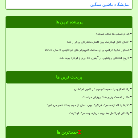
نمایشگاه ماشین سنگین
پربیننده ترین ها
کدام حساب ها حذف شدند؟
اتصال کامل اینترنت بین الملل مشترکان برقرار شد
دستور جدید ترامپ برای ساخت کامپیوتر های کوانتومی تا سال 2028
تاریخ احتمالی رونمایی از آیفون 18 پرو و اولترا برملا شد
پربحث ترین ها
راه اندازی یک سیستم مهم در تامین اجتماعی
متا از نخست وزیر هند پوزش خواست
دقیقا به اندازه مصرف ترافیک بین الملل از حجم بسته کسر می شود
واکنش ایرانسل به ابهام درباره ی مصرف اینترنت
جدیدترین ها