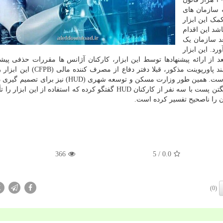
 به سازمان های
مک این ابزار
نند. DOGE معتقد می باشد این اقدام
عد سازمان یک
 آورد. این ابزار
 از ارائه پیشنهادها توسط این ابزار، کارکنان آژانس ها مقررات حذفی پیشن
بررسی و سپس برنامه غائی را تصویب می کنند. طبق سند پاورپوینت مذکور، قبلا دفت
گرفته و از آن برای نوشتن «۱۰۰٪ مقررات حذفی» کرده است. همین طور وزارت مسکن و توسعه شهری (UD
۱۰۸۳ مقررات از همین ابزار بهره برده است. نشریه واشنگتن پست با سه نفر از کارکنان HUD گفتگو کرده که استفاده از ا
انون را ناصحیح تفسیر کرده است.
366
/ 5
0.0
X
(0)