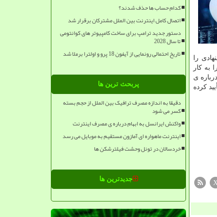
کدام حساب ها حذف شدند؟
اتصال کامل اینترنت بین الملل مشترکان برقرار شد
دستور جدید ترامپ برای ساخت کامپیوتر های کوانتومی
تا سال 2028
تاریخ احتمالی رونمایی از آیفون 18 پرو و اولترا برملا شد
هادی را
ر دفاع از مصرف کننده مالی (CFPB) این ابزار را به کار
H) نیز برای تصمیم گیری درباره ی
پربحث ترین ها
ین ابزار را تأیید کرده
دقیقا به اندازه مصرف ترافیک بین الملل از حجم بسته
کسر می شود
واکنش ایرانسل به ابهام درباره ی مصرف اینترنت
اینترنت ماهواره ای آمازون مستقیم به موبایل می رسد
خردسالان در تونل وحشت فیلترشکن ها
جدیدترین ها