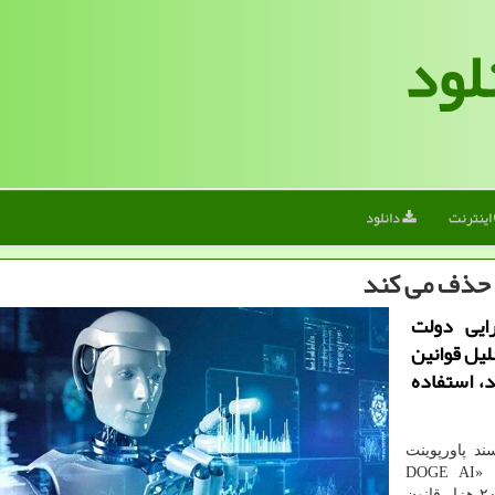
لود
اینترنت
دانلود
 حذف می کند
رایی دولت
 تحلیل قوانین
، استفاده
د پاورپوینت
که «DOGE AI
Deregulation Decision Tool» نامیده می شود فهمیده از ۲۰۰ هزار قانون