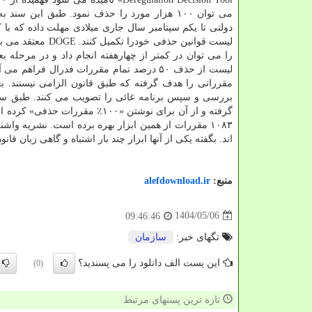
می توان ۱۰۰ هزار مورد را حذف نمود. طبق این سند
دولتی تا یکم سپتامبر سال جاری میلادی مهلت داده که با ک
لیست قوانین حذفی خودرا تکمیل ک
را می توان در کمتر از چهارهفته انجام داد و در مرحله ب
لیست از حذف ۵۰ درصد تمام مقررات فدرال فراهم می
مقرراتی را هدف گرفته که طبق قانون الزامی نیستند. بعد
اند. بگفته یکی از آنها ابزار چند بار اشتباه و گاهی زبان ق
منبع:
alefdownload.ir
1404/05/06
09:46:46
تگهای خبر:
سازمان
این پست الف دانلود را می پسندید؟
(0)
تازه ترین پستهای مرتبط