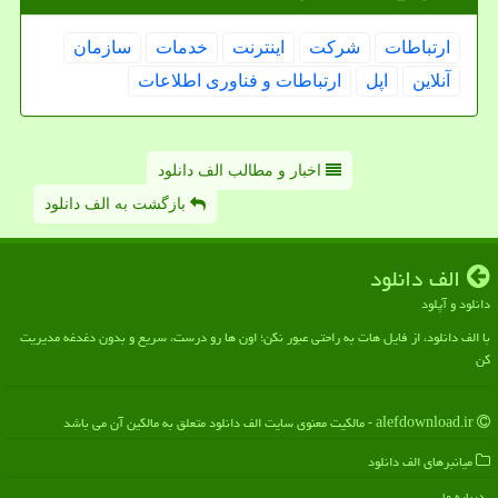
ارتباطات
شركت
اینترنت
خدمات
سازمان
آنلاین
اپل
ارتباطات و فناوری اطلاعات
اخبار و مطالب الف دانلود
بازگشت به الف دانلود
الف دانلود
دانلود و آپلود
با الف دانلود، از فایل هات به راحتی عبور نکن؛ اون ها رو درست، سریع و بدون دغدغه مدیریت
کن
alefdownload.ir - مالکیت معنوی سایت الف دانلود متعلق به مالکین آن می باشد
میانبرهای الف دانلود
درباره ما