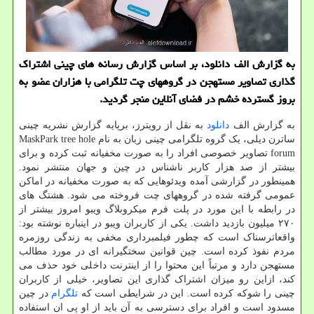
به گزارش الف دانلود، بر اساس گزارش رسانه های چینی اشتراک
گذاری تصاویر مستهجن در گروههای چت تلگرامی با هزاران عضو به
بروز گسترده خشم در فضای آنلاین منجر گردید.
به گزارش الف
دانلود
به نقل از رویترز، برپایه گزارش نشریه چینی
ساترن دیلی، یک گروه تلگرامی چینی زبان به نام MaskPark tree hole
forum تصاویر خصوصی افراد را به صورت مخفیانه ثبت کرده و برای
بیشتر از صد هزار کاربر ناشناس در چین و جهان منتشر نمود.
همینطور در گزارشی آمده ویدئوهایی که به صورت مخفیانه در اماکن
عمومی گرفته شده در گروههای چت فروخته می شود. هشتگ های
در رابطه با این مورد در پلت فرم میکروبلاگ ویبو امروز بیشتر از
۲۷۰ میلیون بازدید داشت. یکی از کاربران ویبو در اینباره نوشته بود:
واقعاترسناک است که چطور فیلمبرداری مخفی به زندگی روزمره
مردم نفوذ کرده است. چین قوانین سختگیرانه ای در مورد مطالب
مستهجن دارد و مرتباً این محتوا را از اینترنت داخلی خود حذف می
کند، ازاین رو میزان اشتراک گذاری این تصاویر، خیلی از کاربران
چینی را شوکه کرده است. این در شرایطی است که
تلگرام
در چین
مسدود است و افراد برای دسترسی به آن باید از او پی ان استفاده