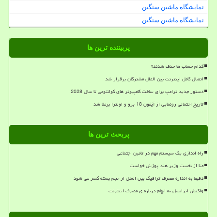
نمایشگاه ماشین سنگین
نمایشگاه ماشین سنگین
پربیننده ترین ها
کدام حساب ها حذف شدند؟
اتصال کامل اینترنت بین الملل مشترکان برقرار شد
دستور جدید ترامپ برای ساخت کامپیوتر های کوانتومی تا سال 2028
تاریخ احتمالی رونمایی از آیفون 18 پرو و اولترا برملا شد
پربحث ترین ها
راه اندازی یک سیستم مهم در تامین اجتماعی
متا از نخست وزیر هند پوزش خواست
دقیقا به اندازه مصرف ترافیک بین الملل از حجم بسته کسر می شود
واکنش ایرانسل به ابهام درباره ی مصرف اینترنت