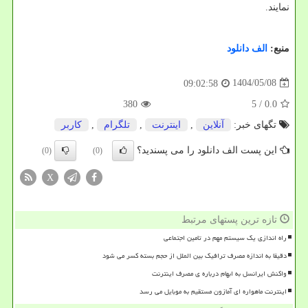
نمایند.
منبع:
الف دانلود
1404/05/08
09:02:58
380
/ 5
0.0
تگهای خبر:
آنلاین
,
اینترنت
,
تلگرام
,
كاربر
این پست الف دانلود را می پسندید؟
(0)
(0)
X
تازه ترین پستهای مرتبط
راه اندازی یک سیستم مهم در تامین اجتماعی
دقیقا به اندازه مصرف ترافیک بین الملل از حجم بسته کسر می شود
واکنش ایرانسل به ابهام درباره ی مصرف اینترنت
اینترنت ماهواره ای آمازون مستقیم به موبایل می رسد