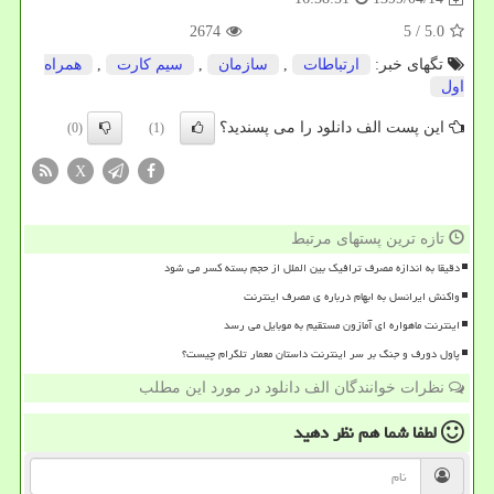
2674
/ 5
5.0
تگهای خبر:
ارتباطات
,
سازمان
,
سیم كارت
,
همراه
اول
این پست الف دانلود را می پسندید؟
(0)
(1)
X
تازه ترین پستهای مرتبط
دقیقا به اندازه مصرف ترافیک بین الملل از حجم بسته کسر می شود
واکنش ایرانسل به ابهام درباره ی مصرف اینترنت
اینترنت ماهواره ای آمازون مستقیم به موبایل می رسد
پاول دورف و جنگ بر سر اینترنت داستان معمار تلگرام چیست؟
نظرات خوانندگان الف دانلود در مورد این مطلب
لطفا شما هم
نظر دهید