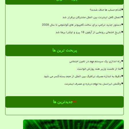
کدام حساب ها حذف شدند؟
اتصال کامل اینترنت بین الملل مشترکان برقرار شد
دستور جدید ترامپ برای ساخت کامپیوتر های کوانتومی تا سال 2028
تاریخ احتمالی رونمایی از آیفون 18 پرو و اولترا برملا شد
پربحث ترین ها
راه اندازی یک سیستم مهم در تامین اجتماعی
متا از نخست وزیر هند پوزش خواست
دقیقا به اندازه مصرف ترافیک بین الملل از حجم بسته کسر می شود
واکنش ایرانسل به ابهام درباره ی مصرف اینترنت
جدیدترین ها