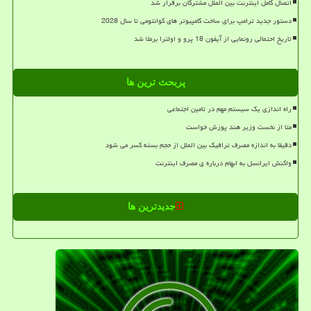
اتصال کامل اینترنت بین الملل مشترکان برقرار شد
دستور جدید ترامپ برای ساخت کامپیوتر های کوانتومی تا سال 2028
تاریخ احتمالی رونمایی از آیفون 18 پرو و اولترا برملا شد
پربحث ترین ها
راه اندازی یک سیستم مهم در تامین اجتماعی
متا از نخست وزیر هند پوزش خواست
دقیقا به اندازه مصرف ترافیک بین الملل از حجم بسته کسر می شود
واکنش ایرانسل به ابهام درباره ی مصرف اینترنت
جدیدترین ها