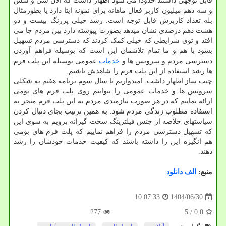
قابل توجهی داشتند حدودا می شود اظهار داشت که الان سی و شش
و سه دهم میلیون کاربر فعال ماهانه برای نمونه ایتا دارد یا بطورمثال
بله تعداد کاربرش قابل توجه است. رشد خیلی پررنگ بیست و دو
هشت دهم درصدی نشان میدهد بصورت پیوسته دارد بین مردم جا می
افتد و توی شرایطی که خیلی کمک کردند که دسترسی مردم تسهیل
بشود با هم و ما تمام تلاشمان این است که بوسیله فراهم آوردن
دسترسی مردم و سرویس ها و
خدمات
عمومی بوسیله این پلت فرم
ها رشد استفاده از این پلت فرم را شاهدش باشیم.
چیت ساز اظهار داشت: امیدواریم تا سال سوم برنامه هفتم به شکلی
سرویس ها و خدمات عمومی را بتوانیم روی پلت فرم های بومی
ارائه نماییم که در هر صورت نیازمندی مردم به این پلت فرم منجر به
استفاده مطلوب زندگی مردم شود. به همین ترتیب بجای دنبال کردن
سیاستهای خلاصه از جنس فیلترینگ سخت گیرانه برویم به سوی این
که تسهیل دسترسی مردم را فراهم نماییم که پلت فرم های بومی
هم انگیزه این را داشته باشند که کیفیت خدمات خودشان را رشد
دهند.
منبع:
الف دانلود
1404/06/30
10:07:33
277
/ 5
0.0