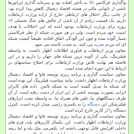
واگذاری فرکانس 5G به تأخیر افتاده بود و سرمایه گذاری اپراتورها
ناشی از ناتوانی مالی در هسته اقتصاد دیجیتال کاهش پیدا کرده بود.
از جانب دیگر اختلال های ارتباطی خارج از اراده وزارت ارتباطات
داریم. یک قسمت زیادی از آن ناشی از چالش های جنگ تحمیلی ۱۲
روزه برای وزارت ارتباطات بوجود آمده که این اختلالات با هدف
امنیت خود مردم است. ولی در هر صورت شبکه از نظر فرکانسی
بسیار آلوده شده و چون این آلودگی اتفاق افتاده، طبیعتاً کیفیت شبکه
ای که مردم
تجربه
می کنند، به شدت کاسته می شود.
معاون وزیر ارتباطات و فناوری اطلاعات اظهار داشت: به واسطه
فیلترینگ، یکی از آلوده ترین شبکه های جهان را داریم و در این
فاصله هم نهایت تلاش وزارت ارتباطات برای اصلاح سیاستهای در
ارتباط با این حوزه انجام شده است.
معاون سیاست گذاری و برنامه ریزی توسعه فاوا و اقتصاد دیجیتال
وزارت ارتباطات اظهار داشت: پیامد سیاست فیلترینگ این بوده است
که شبکه ما تبدیل گشته است به شبکه ناامن. داده های کابران
ایرانی بصورت پیوسته ناشی از این ابزار از دست رفته است. از آن
طرف دستگاههای ما، تلفن های همراه ما، به واسطه نصب ابزارهای
فیلترشکن این
دستگاه
را به یکسری زامبی مبدل کرده است، کنترل
دستگاه را از کاربر خارج کرده است.
معاون سیاست گذاری و برنامه ریزی توسعه فاوا و اقتصاد دیجیتال
وزارت ارتباطات اظهار داشت: این یکسال کاربرهای پلت فرم های
داخلی افزایش قابل توجهی داشته اند. پلتفرمی مثل بله و ایتا رشد