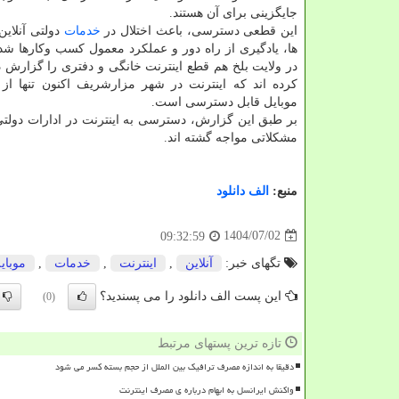
جایگزینی برای آن هستند.
این قطعی دسترسی، باعث اختلال در
خدمات
دولتی آنلاین
ها، یادگیری از راه دور و عملکرد معمول کسب وکارها شد
در ولایت بلخ هم قطع اینترنت خانگی و دفتری را گزارش داد
کرده اند که اینترنت در شهر مزارشریف اکنون تنها از 
موبایل قابل دسترسی است.
بر طبق این گزارش، دسترسی به اینترنت در ادارات دولتی
مشکلاتی مواجه گشته اند.
منبع:
الف دانلود
1404/07/02
09:32:59
تگهای خبر:
آنلاین
,
اینترنت
,
خدمات
,
موبای
این پست الف دانلود را می پسندید؟
(0)
تازه ترین پستهای مرتبط
دقیقا به اندازه مصرف ترافیک بین الملل از حجم بسته کسر می شود
واکنش ایرانسل به ابهام درباره ی مصرف اینترنت