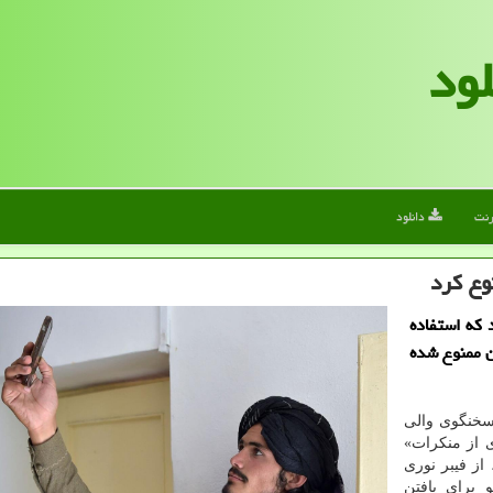
لود
رنت
دانلود
وع کرد
د که استفاده
ن ممنوع شده
 سخنگوی والی
ی از منکرات»
از فیبر نوری
 برای یافتن