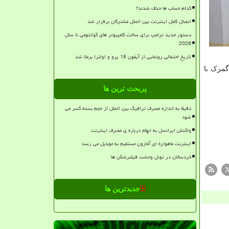
کدام حساب ها حذف شدند؟
اتصال کامل اینترنت بین الملل مشترکان برقرار شد
دستور جدید ترامپ برای ساخت کامپیوتر های کوانتومی تا سال
2028
تاریخ احتمالی رونمایی از آیفون 18 پرو و اولترا برملا شد
گمرک با
پربحث ترین ها
دقیقا به اندازه مصرف ترافیک بین الملل از حجم بسته کسر می
شود
واکنش ایرانسل به ابهام درباره ی مصرف اینترنت
اینترنت ماهواره ای آمازون مستقیم به موبایل می رسد
خردسالان در تونل وحشت فیلترشکن ها
جدیدترین ها