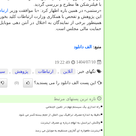
با فیلترشکن ها مطرح و بررسی گردید.
«رستمی» در همین باره اظهار کرد: «با موافقت وزیر
ارتبا
این پژوهش و تفحص با همکاری وزارت ارتباطات کلید بخورد
همینطور برخی از نمایندگان به اختلال در آنتن دهی موبای
حمایت مالی مجلس است.
منبع:
الف دانلود
1404/07/10
19:22:49
تگهای خبر:
آنلاین
,
ارتباطات
,
پژوهش
,
سیس
این پست الف دانلود را می پسندید؟
(0)
تازه ترین پستهای مرتبط
راه اندازی یک سیستم مهم در تامین اجتماعی
دقیقا به اندازه مصرف ترافیک بین الملل از حجم بسته کسر می شود
واکنش ایرانسل به ابهام درباره ی مصرف اینترنت
اینترنت ماهواره ای آمازون مستقیم به موبایل می رسد