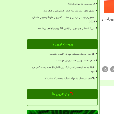
کدام حساب ها حذف شدند؟
اتصال کامل اینترنت بین الملل مشترکان برقرار شد
دستور جدید ترامپ برای ساخت کامپیوتر های کوانتومی تا سال
هیزات و
2028
تاریخ احتمالی رونمایی از آیفون 18 پرو و اولترا برملا شد
پربحث ترین ها
راه اندازی یک سیستم مهم در تامین اجتماعی
متا از نخست وزیر هند پوزش خواست
دقیقا به اندازه مصرف ترافیک بین الملل از حجم بسته کسر می
شود
واکنش ایرانسل به ابهام درباره ی مصرف اینترنت
جدیدترین ها