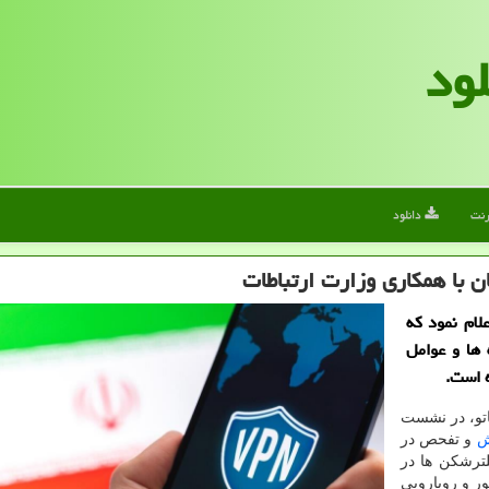
لود
رنت
دانلود
با همکاری وزارت ارتباطات
ام نمود که
 ها و عوامل
 است.
یاتو، در نشست
ش
و تفحص در
لترشکن ها در
ر و رویارویی