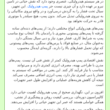
در هر سیستم هیدرولیکی، عنصری وجود دارد که نقش حیاتی در تأمین
نیرو بر عهده دارد و آن چیزی نیست جز
پمپ هیدرولیک
.
این تجهیز،
سیال تحت فشار را به گردش درمی‌آورد و در واقع نیروی مکانیکی را
به نیروی هیدرولیکی تبدیل می‌کند. بدون پمپ، هیچ سیلندر یا موتوری
قادر به حرکت نخواهد بود
.
پمپ‌های هیدرولیکی انواع مختلفی دارند؛ از پمپ‌های دنده‌ای ساده
گرفته تا پمپ‌های پیستونی محوری با راندمان بالا. انتخاب نوع مناسب
پمپ به شرایط کاری، فشار مورد نیاز و دبی سیال بستگی دارد.
به‌عنوان مثال، در صنایع فولاد یا پرس‌های سنگین، پمپ‌های پیستونی
که توان تحمل فشارهای بالا را دارند، گزینه‌ای ایده‌آل محسوب
می‌شوند
.
نقش اقتصادی پمپ هیدرولیک کمتر از نقش فنی آن نیست. پمپ‌های
مدرن با طراحی بهینه، مصرف انرژی کمتری دارند و می‌توانند
متناسب با نیاز فرآیند کار کنند. این یعنی در مواقعی که سیستم به
فشار یا دبی کمتری نیاز دارد، پمپ انرژی اضافی مصرف نمی‌کند.
نتیجه آن کاهش هزینه‌های عملیاتی و افزایش طول عمر تجهیزات
است
.
افزون بر این، نگهداری صحیح از پمپ هیدرولیک اهمیت حیاتی دارد.
کالیبراسیون دوره‌ای، بررسی کیفیت روغن و پیشگیری از نشتی،
همگی عواملی هستند که عمر این تجهیز حیاتی را افزایش می‌دهند
.
به‌طور خلاصه، پمپ هیدرولیک قلب تپنده هر سیستم هیدرولیکی