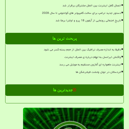
اتصال کامل اینترنت بین الملل مشترکان برقرار شد
دستور جدید ترامپ برای ساخت کامپیوتر های کوانتومی تا سال 2028
تاریخ احتمالی رونمایی از آیفون 18 پرو و اولترا برملا شد
پربحث ترین ها
دقیقا به اندازه مصرف ترافیک بین الملل از حجم بسته کسر می شود
واکنش ایرانسل به ابهام درباره ی مصرف اینترنت
اینترنت ماهواره ای آمازون مستقیم به موبایل می رسد
خردسالان در تونل وحشت فیلترشکن ها
جدیدترین ها