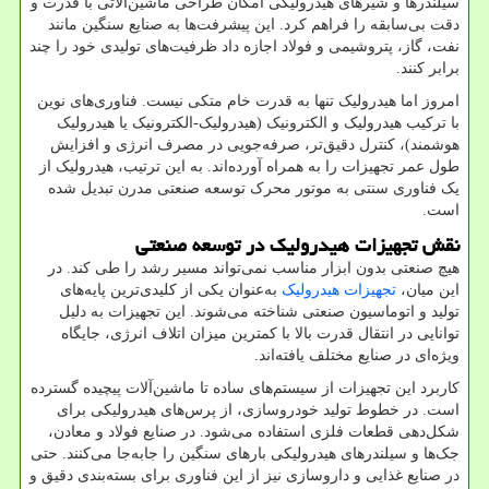
سیلندرها و شیرهای هیدرولیکی امکان طراحی ماشین‌آلاتی با قدرت و
دقت بی‌سابقه را فراهم کرد. این پیشرفت‌ها به صنایع سنگین مانند
نفت، گاز، پتروشیمی و فولاد اجازه داد ظرفیت‌های تولیدی خود را چند
برابر کنند
.
امروز اما هیدرولیک تنها به قدرت خام متکی نیست. فناوری‌های نوین
با ترکیب هیدرولیک و الکترونیک (هیدرولیک-الکترونیک یا هیدرولیک
هوشمند)، کنترل دقیق‌تر، صرفه‌جویی در مصرف انرژی و افزایش
طول عمر تجهیزات را به همراه آورده‌اند. به این ترتیب، هیدرولیک از
یک فناوری سنتی به موتور محرک توسعه صنعتی مدرن تبدیل شده
است
.
نقش تجهیزات هیدرولیک در توسعه صنعتی
هیچ صنعتی بدون ابزار مناسب نمی‌تواند مسیر رشد را طی کند. در
این میان،
تجهیزات هیدرولیک
به‌عنوان یکی از کلیدی‌ترین پایه‌های
تولید و اتوماسیون صنعتی شناخته می‌شوند. این تجهیزات به دلیل
توانایی در انتقال قدرت بالا با کمترین میزان اتلاف انرژی، جایگاه
ویژه‌ای در صنایع مختلف یافته‌اند.
کاربرد این تجهیزات از سیستم‌های ساده تا ماشین‌آلات پیچیده گسترده
است. در خطوط تولید خودروسازی، از پرس‌های هیدرولیکی برای
شکل‌دهی قطعات فلزی استفاده می‌شود. در صنایع فولاد و معادن،
جک‌ها و سیلندرهای هیدرولیکی بارهای سنگین را جابه‌جا می‌کنند. حتی
در صنایع غذایی و داروسازی نیز از این فناوری برای بسته‌بندی دقیق و