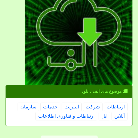
موضوع های الف دانلود
ارتباطات
شركت
اینترنت
خدمات
سازمان
آنلاین
اپل
ارتباطات و فناوری اطلاعات