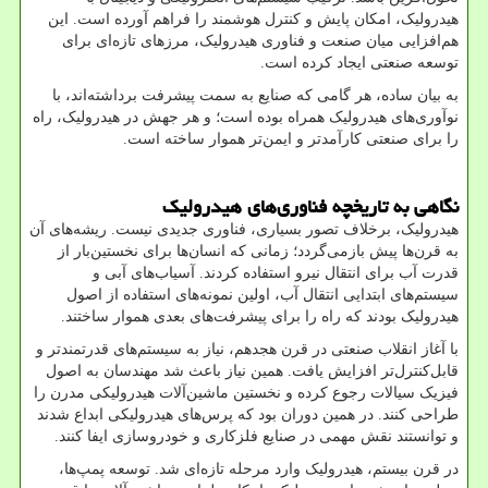
هیدرولیک، امکان پایش و کنترل هوشمند را فراهم آورده است. این
هم‌افزایی میان صنعت و فناوری هیدرولیک، مرزهای تازه‌ای برای
توسعه صنعتی ایجاد کرده است
.
به بیان ساده، هر گامی که صنایع به سمت پیشرفت برداشته‌اند، با
نوآوری‌های هیدرولیک همراه بوده است؛ و هر جهش در هیدرولیک، راه
را برای صنعتی کارآمدتر و ایمن‌تر هموار ساخته است
.
نگاهی به تاریخچه فناوری‌های هیدرولیک
هیدرولیک، برخلاف تصور بسیاری، فناوری جدیدی نیست. ریشه‌های آن
به قرن‌ها پیش بازمی‌گردد؛ زمانی که انسان‌ها برای نخستین‌بار از
قدرت آب برای انتقال نیرو استفاده کردند. آسیاب‌های آبی و
سیستم‌های ابتدایی انتقال آب، اولین نمونه‌های استفاده از اصول
هیدرولیک بودند که راه را برای پیشرفت‌های بعدی هموار ساختند
.
با آغاز انقلاب صنعتی در قرن هجدهم، نیاز به سیستم‌های قدرتمندتر و
قابل‌کنترل‌تر افزایش یافت. همین نیاز باعث شد مهندسان به اصول
فیزیک سیالات رجوع کرده و نخستین ماشین‌آلات هیدرولیکی مدرن را
طراحی کنند. در همین دوران بود که پرس‌های هیدرولیکی ابداع شدند
و توانستند نقش مهمی در صنایع فلزکاری و خودروسازی ایفا کنند
.
در قرن بیستم، هیدرولیک وارد مرحله تازه‌ای شد. توسعه پمپ‌ها،