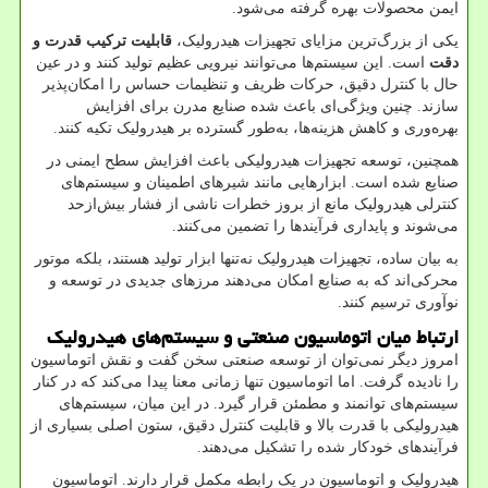
ایمن محصولات بهره گرفته می‌شود
.
یکی از بزرگ‌ترین مزایای تجهیزات هیدرولیک،
قابلیت ترکیب قدرت و
دقت
است. این سیستم‌ها می‌توانند نیرویی عظیم تولید کنند و در عین
حال با کنترل دقیق، حرکات ظریف و تنظیمات حساس را امکان‌پذیر
سازند. چنین ویژگی‌ای باعث شده صنایع مدرن برای افزایش
بهره‌وری و کاهش هزینه‌ها، به‌طور گسترده بر هیدرولیک تکیه کنند
.
همچنین، توسعه تجهیزات هیدرولیکی باعث افزایش سطح ایمنی در
صنایع شده است. ابزارهایی مانند شیرهای اطمینان و سیستم‌های
کنترلی هیدرولیک مانع از بروز خطرات ناشی از فشار بیش‌ازحد
می‌شوند و پایداری فرآیندها را تضمین می‌کنند
.
به بیان ساده، تجهیزات هیدرولیک نه‌تنها ابزار تولید هستند، بلکه موتور
محرکی‌اند که به صنایع امکان می‌دهند مرزهای جدیدی در توسعه و
نوآوری ترسیم کنند
.
ارتباط میان اتوماسیون صنعتی و سیستم‌های هیدرولیک
امروز دیگر نمی‌توان از توسعه صنعتی سخن گفت و نقش اتوماسیون
را نادیده گرفت. اما اتوماسیون تنها زمانی معنا پیدا می‌کند که در کنار
سیستم‌های توانمند و مطمئن قرار گیرد. در این میان، سیستم‌های
هیدرولیکی با قدرت بالا و قابلیت کنترل دقیق، ستون اصلی بسیاری از
فرآیندهای خودکار شده را تشکیل می‌دهند
.
هیدرولیک و اتوماسیون در یک رابطه مکمل قرار دارند. اتوماسیون