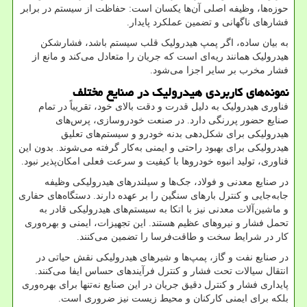
حوزه‌ها، وظیفه اصلی آن‌ها یکسان است: حفاظت از سیستم در برابر
فشارهای ناگهانی و تضمین عملکرد پایدار
.
به بیان ساده، اگر پمپ هیدرولیک قلب سیستم باشد، فشارشکن
هیدرولیک همانند ریه‌ای است که جریان را متعادل می‌کند و مانع از
فشار مخرب بر سایر اجزا می‌شود
.
نمونه‌های کاربردی هیدرولیک در صنایع مختلف
فناوری هیدرولیک به دلیل قدرت و دقت بالای خود، تقریباً در تمام
صنایع حضور پررنگی دارد. در صنعت خودروسازی، پرس‌های
هیدرولیکی برای شکل‌دهی بدنه خودرو و سیستم‌های تعلیق
هیدرولیکی برای بهبود راحتی و ایمنی به‌کار گرفته می‌شوند. بدون این
فناوری، تولید انبوه خودروها با کیفیت و سرعت فعلی امکان‌پذیر نبود
.
در صنایع معدنی و فولاد، جک‌ها و سیلندرهای هیدرولیکی وظیفه
جابه‌جایی و کنترل بارهای سنگین را بر عهده دارند. دستگاه‌های حفاری
و ماشین‌آلات معدنی نیز با اتکا به سیستم‌های هیدرولیکی قادر به
تحمل فشار و نیروهای عظیم هستند. این تجهیزات، ایمنی و بهره‌وری
کار در شرایط سخت و طاقت‌فرسا را تضمین می‌کنند
.
در صنایع نفت و گاز، پمپ‌ها و شیرهای هیدرولیکی نقش حیاتی در
انتقال سیالات تحت فشار و کنترل فرآیندهای حساس ایفا می‌کنند.
پایداری فشار و کنترل دقیق جریان در این صنایع نه‌تنها برای بهره‌وری
بلکه برای ایمنی کارکنان و محیط زیست نیز ضروری است
.