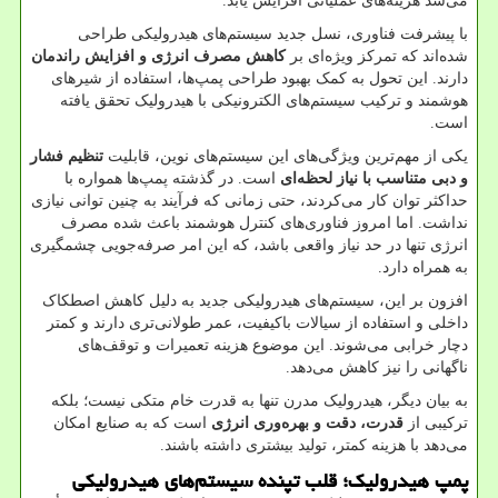
می‌شد هزینه‌های عملیاتی افزایش یابد
.
با پیشرفت فناوری، نسل جدید سیستم‌های هیدرولیکی طراحی
شده‌اند که تمرکز ویژه‌ای بر
کاهش مصرف انرژی و افزایش راندمان
دارند. این تحول به کمک بهبود طراحی پمپ‌ها، استفاده از شیرهای
هوشمند و ترکیب سیستم‌های الکترونیکی با هیدرولیک تحقق یافته
است
.
یکی از مهم‌ترین ویژگی‌های این سیستم‌های نوین، قابلیت
تنظیم فشار
و دبی متناسب با نیاز لحظه‌ای
است. در گذشته پمپ‌ها همواره با
حداکثر توان کار می‌کردند، حتی زمانی که فرآیند به چنین توانی نیازی
نداشت. اما امروز فناوری‌های کنترل هوشمند باعث شده مصرف
انرژی تنها در حد نیاز واقعی باشد، که این امر صرفه‌جویی چشمگیری
به همراه دارد
.
افزون بر این، سیستم‌های هیدرولیکی جدید به دلیل کاهش اصطکاک
داخلی و استفاده از سیالات باکیفیت، عمر طولانی‌تری دارند و کمتر
دچار خرابی می‌شوند. این موضوع هزینه تعمیرات و توقف‌های
ناگهانی را نیز کاهش می‌دهد
.
به بیان دیگر، هیدرولیک مدرن تنها به قدرت خام متکی نیست؛ بلکه
ترکیبی از
قدرت، دقت و بهره‌وری انرژی
است که به صنایع امکان
می‌دهد با هزینه کمتر، تولید بیشتری داشته باشند
.
پمپ هیدرولیک؛ قلب تپنده سیستم‌های هیدرولیکی