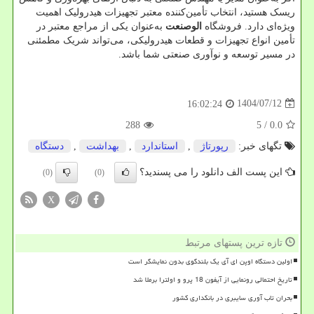
ریسک هستید، انتخاب تأمین‌کننده معتبر تجهیزات هیدرولیک اهمیت
ویژه‌ای دارد. فروشگاه
الوصنعت
به‌عنوان یکی از مراجع معتبر در
تأمین انواع تجهیزات و قطعات هیدرولیکی، می‌تواند شریک مطمئنی
در مسیر توسعه و نوآوری صنعتی شما باشد
.
1404/07/12
16:02:24
288
/ 5
0.0
تگهای خبر:
رپورتاژ
,
استاندارد
,
بهداشت
,
دستگاه
این پست الف دانلود را می پسندید؟
(0)
(0)
X
تازه ترین پستهای مرتبط
اولین دستگاه اوپن ای آی یک بلندگوی بدون نمایشگر است
تاریخ احتمالی رونمایی از آیفون 18 پرو و اولترا برملا شد
بحران تاب آوری سایبری در بانکداری کشور