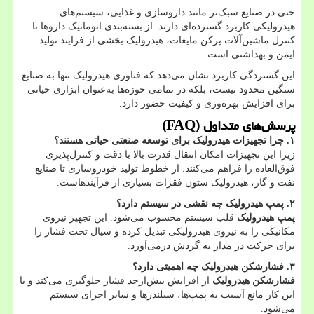
حتی در صنایع سبک‌تر مانند داروسازی و غذایی، سیستم‌های
هیدرولیکی کاربرد گسترده‌ای دارند. از بسته‌بندی اتوماتیک داروها تا
کنترل ماشین‌آلات پرکن مایعات، هیدرولیک بخشی از فرایند تولید
ایمن و بهداشتی است
.
این گستردگی کاربرد نشان می‌دهد که فناوری هیدرولیک تنها به صنایع
سنگین محدود نیست، بلکه در تمامی حوزه‌ها به‌عنوان ابزاری حیاتی
برای افزایش بهره‌وری و کیفیت حضور دارد
.
پرسش‌های متداول
(FAQ)
۱
.
چرا تجهیزات هیدرولیک برای توسعه صنعتی حیاتی هستند؟
زیرا این تجهیزات امکان انتقال قدرت بالا با دقت و کنترل‌پذیری
فوق‌العاده را فراهم می‌کنند. از خطوط تولید خودروسازی تا صنایع
نفت و گاز، هیدرولیک ستون فقرات بسیاری از فرآیندهاست
.
۲
.
پمپ هیدرولیک چه نقشی در سیستم دارد؟
پمپ هیدرولیک
قلب سیستم محسوب می‌شود. این تجهیز نیروی
مکانیکی را به نیروی هیدرولیکی تبدیل کرده و سیال تحت فشار را
برای حرکت در مدار به گردش درمی‌آورد
.
۳
.
فشارشکن هیدرولیک چه اهمیتی دارد؟
فشارشکن هیدرولیک
از افزایش بیش‌ازحد فشار جلوگیری می‌کند و با
این کار مانع آسیب به پمپ‌ها، سیلندرها و سایر اجزای سیستم
می‌شود
.