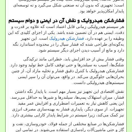
است؛ تجهیزی که بدون آن نه صنعتی شکل می‌گیرد و نه توسعه‌ای
پایدار امکان‌پذیر خواهد بود
.
فشارشکن هیدرولیک و نقش آن در ایمنی و دوام سیستم
هر سیستم هیدرولیکی زمانی قابل اعتماد است که علاوه بر قدرت و
دقت، ایمنی هم در آن تضمین شده باشد. یکی از اجزای کلیدی که این
وظیفه را بر عهده دارد،
فشارشکن هیدرولیک
است. این تجهیز
به‌گونه‌ای طراحی شده که فشار سیال را در محدوده استاندارد نگه
دارد و مانع از آسیب دیدن اجزای دیگر سیستم شود.
وقتی فشار بیش از حد افزایش یابد، خطراتی مانند ترکیدگی
شلنگ‌ها، آسیب به سیلندرها و حتی توقف کامل خط تولید وجود دارد.
فشارشکن هیدرولیک با کنترل دقیق فشار و تخلیه مازاد آن، از چنین
بحران‌هایی جلوگیری می‌کند. در واقع، می‌توان آن را سپر ایمنی
سیستم‌های هیدرولیکی دانست
.
نقش اقتصادی این تجهیز نیز بسیار مهم است. با پایدار نگه داشتن
فشار، میزان استهلاک پمپ‌ها، سیلندرها و شیرها به حداقل می‌رسد.
این یعنی کاهش نیاز به تعمیرات اضطراری و افزایش عمر مفید
تجهیزات. از سوی دیگر، پایداری فشار به بهینه‌سازی مصرف انرژی
نیز کمک می‌کند، زیرا سیستم در شرایط پایدار کارایی بیشتری دارد
.
فشارشکن‌ها در صنایع مختلفی از جمله فولاد، خودروسازی، نفت و
گاز و حتی ماشین‌آلات راه‌سازی استفاده می‌شوند. در تمامی این