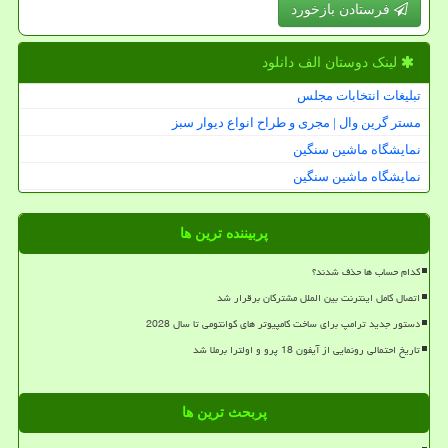
فرستادن بازخورد
لینک دوستان الف دانلود
تبلیغات انتخابات مجلس
مستر گرین وال | مجری و طراح انواع دیوار سبز
نمایشگاه ماشین سنگین
نمایشگاه ماشین سنگین
پربیننده ترین ها
کدام حساب ها حذف شدند؟
اتصال کامل اینترنت بین الملل مشترکان برقرار شد
دستور جدید ترامپ برای ساخت کامپیوتر های کوانتومی تا سال 2028
تاریخ احتمالی رونمایی از آیفون 18 پرو و اولترا برملا شد
پربحث ترین ها