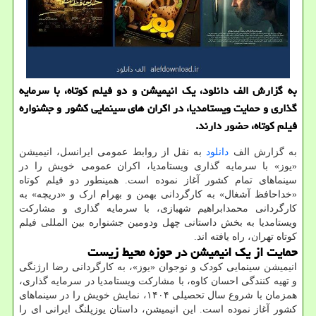
به گزارش الف دانلود، یک انیمیشن و دو فیلم کوتاه، با سرمایه
گذاری و حمایت ویستامدیا، در اکران های سینمایی کشور و جشنواره
فیلم کوتاه، حضور دارند.
به گزارش الف
دانلود
به نقل از روابط عمومی ایرانسل، انیمیشن
«یوز» با سرمایه گذاری ویستامدیا، اکران عمومی خویش را در
سینماهای تمام کشور آغاز نموده است. همینطور دو فیلم کوتاه
«خداحافظ آشغال» به کارگردانی بهمن و بهرام ارک و «دریچه» به
کارگردانی محمدابراهیم شهبازی، با سرمایه گذاری و مشارکت
ویستامدیا به بخش داستانی چهل ودومین جشنواره بین المللی فیلم
کوتاه تهران، راه یافته اند.
حمایت از یک انیمیشن در حوزه محیط زیست
انیمیشن سینمایی کودک و نوجوان «یوز»، به کارگردانی رضا ارژنگی
و تهیه کنندگی احسان کاوه، با مشارکت ویستامدیا در سرمایه گذاری،
همزمان با شروع سال تحصیلی ۱۴۰۴، نمایش خویش را در سینماهای
کشور آغاز نموده است. این انیمیشن، داستان یوزپلنگ ایرانی ای را