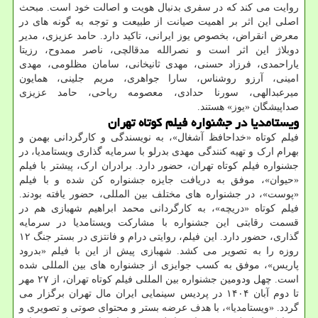
روایت می کند که در سفری بدنبال هویت و اصالت خود است. مبحث
اصلی این اثر بر اهمیت صیانت از طبیعت و توجه به گونه های در
معرض انقراض، بخصوص یوز ایرانی، تاکید دارد. حامد عزیزی، مدیر
دوبلاژ این اثر است و نصرالله مدقالچی، ناصر ممدوح، رزیتا
یاراحمدی، فرزاد حسنی، مهدی ثانیخانی، سامان مظلومی، مهدی
امینی، آرزو روشناس، سارا جواهری، مریم جلینی، همایون
میرعبدالهی، سورنا حدادی، معصومه ریاحی، حامد عزیزی
صداپیشگان «یوز» هستند.
ویستامدیا در جشنواره فیلم کوتاه تهران
فیلم کوتاه «خداحافظ آشغال»، به نویسندگی و کارگردانی بهمن و
بهرام ارک و تهیه کنندگی مهدی بدرلو با سرمایه گذاری ویستامدیا، در
جشنواره فیلم کوتاه تهران، حضور دارد. برادران ارک، پیشتر با فیلم
«حیوان»، موفق به دریافت جایزه جشنواره کن شده و با فیلم
«پوست»، در جشنواره های مختلف بین المللی، حضور یافته بودند.
فیلم کوتاه «دریچه»، به کارگردانی محمد ابراهیم شهبازی هم در
قسمت رقابتی این جشنواره با مشارکت ویستامدیا در سرمایه
گذاری، حضور دارد. این فیلم، روایتی درام و فانتزی در بستر جنگ ۱۲
روزه را به تصویر می کشد. شهبازی پیش از این با فیلم «بدرود
پاریس»، موفق به کسب جوایزی از جشنواره های بین المللی شده
است. چهل ودومین جشنواره بین المللی فیلم کوتاه تهران، از ۲۷ مهر
تا دوم آبان ۱۴۰۴ در پردیس سینمایی ایران مال تهران برگزار می
گردد. «ویستامدیا»، با هدف عرضه بستر و محتوای صوتی و تصویری و