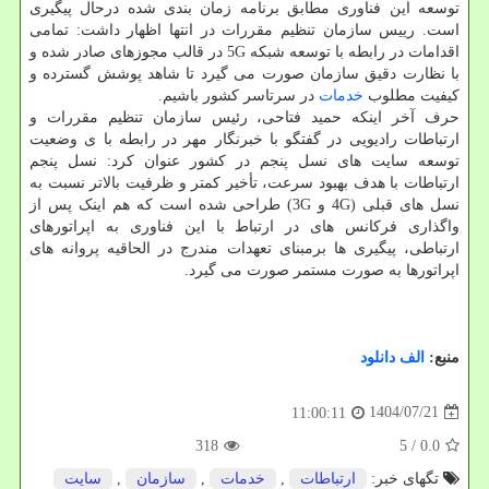
توسعه این فناوری مطابق برنامه زمان بندی شده درحال پیگیری
است. رییس سازمان تنظیم مقررات در انتها اظهار داشت: تمامی
اقدامات در رابطه با توسعه شبکه 5G در قالب مجوزهای صادر شده و
با نظارت دقیق سازمان صورت می گیرد تا شاهد پوشش گسترده و
کیفیت مطلوب
خدمات
در سرتاسر کشور باشیم.
حرف آخر اینکه حمید فتاحی، رئیس سازمان تنظیم مقررات و
ارتباطات رادیویی در گفتگو با خبرنگار مهر در رابطه با ی وضعیت
توسعه سایت های نسل پنجم در کشور عنوان کرد: نسل پنجم
ارتباطات با هدف بهبود سرعت، تأخیر کمتر و ظرفیت بالاتر نسبت به
نسل های قبلی (4G و 3G) طراحی شده است که هم اینک پس از
واگذاری فرکانس های در ارتباط با این فناوری به اپراتورهای
ارتباطی، پیگیری ها برمبنای تعهدات مندرج در الحاقیه پروانه های
اپراتورها به صورت مستمر صورت می گیرد.
منبع:
الف دانلود
1404/07/21
11:00:11
318
/ 5
0.0
تگهای خبر:
ارتباطات
,
خدمات
,
سازمان
,
سایت