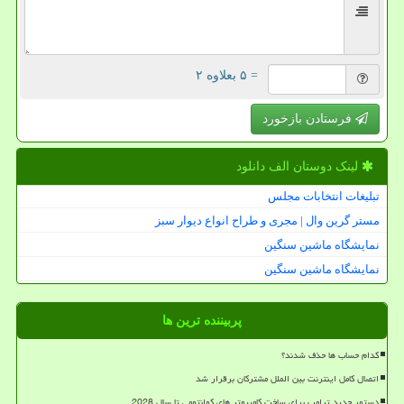
= ۵ بعلاوه ۲
فرستادن بازخورد
لینک دوستان الف دانلود
تبلیغات انتخابات مجلس
مستر گرین وال | مجری و طراح انواع دیوار سبز
نمایشگاه ماشین سنگین
نمایشگاه ماشین سنگین
پربیننده ترین ها
کدام حساب ها حذف شدند؟
اتصال کامل اینترنت بین الملل مشترکان برقرار شد
دستور جدید ترامپ برای ساخت کامپیوتر های کوانتومی تا سال 2028