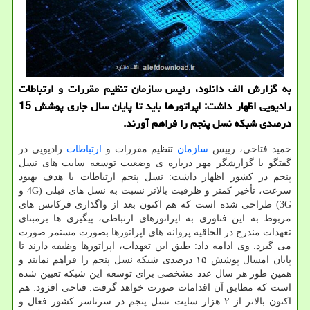
به گزارش الف دانلود، رئیس سازمان تنظیم مقررات و ارتباطات
رادیویی اظهار داشت: اپراتورها باید تا پایان سال جاری پوشش 15
درصدی شبکه نسل پنجم را فراهم آورند.
حمید فتاحی، رییس
سازمان
تنظیم مقررات و
ارتباطات
رادیویی در
گفتگو با گزارشگر مهر درباره ی وضعیت توسعه سایت های نسل
پنجم در کشور اظهار داشت: نسل پنجم ارتباطات با هدف بهبود
سرعت، تأخیر کمتر و ظرفیت بالاتر نسبت به نسل های قبلی (4G و
3G) طراحی شده است که هم اکنون بعد از واگذاری فرکانس های
مربوط به این فناوری به اپراتورهای ارتباطی، پیگیری ها برمبنای
تعهدات مندرج در الحاقیه پروانه های اپراتورها بصورت مستمر صورت
می گیرد. وی ادامه داد: طبق این تعهدات، اپراتورها وظیفه دارند تا
پایان امسال پوشش ۱۵ درصدی شبکه نسل پنجم را فراهم نمایند و
همین طور هر سال عدد مشخصی برای توسعه این شبکه تعیین شده
است که مطابق آن اقدامات صورت خواهد گرفت. فتاحی افزود: هم
اکنون بالاتر از ۲ هزار سایت نسل پنجم در سرتاسر کشور فعال و