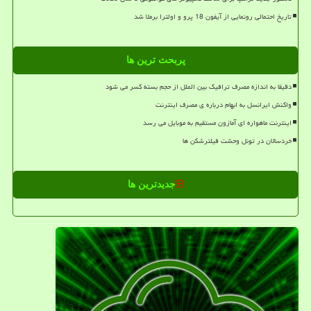
تاریخ احتمالی رونمایی از آیفون 18 پرو و اولترا برملا شد
پربحث ترین ها
دقیقا به اندازه مصرف ترافیک بین الملل از حجم بسته کسر می شود
واکنش ایرانسل به ابهام درباره ی مصرف اینترنت
اینترنت ماهواره ای آمازون مستقیم به موبایل می رسد
خردسالان در تونل وحشت فیلترشکن ها
جدیدترین ها