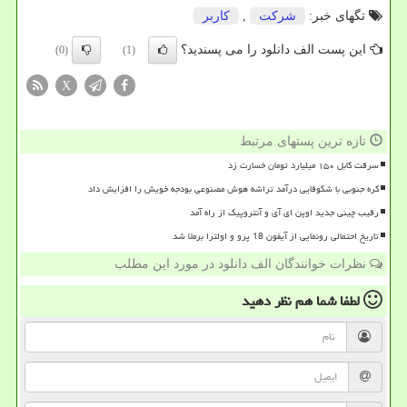
تگهای خبر:
شركت
,
كاربر
این پست الف دانلود را می پسندید؟
(0)
(1)
X
تازه ترین پستهای مرتبط
سرقت کابل ۱۵۰ میلیارد تومان خسارت زد
کره جنوبی با شکوفایی درآمد تراشه هوش مصنوعی بودجه خویش را افزایش داد
رقیب چینی جدید اوپن ای آی و آنتروپیک از راه آمد
تاریخ احتمالی رونمایی از آیفون 18 پرو و اولترا برملا شد
نظرات خوانندگان الف دانلود در مورد این مطلب
لطفا شما هم
نظر دهید