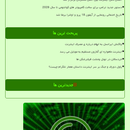
دستور جدید ترامپ برای ساخت کامپیوتر های کوانتومی تا سال 2028
تاریخ احتمالی رونمایی از آیفون 18 پرو و اولترا برملا شد
پربحث ترین ها
واکنش ایرانسل به ابهام درباره ی مصرف اینترنت
اینترنت ماهواره ای آمازون مستقیم به موبایل می رسد
خردسالان در تونل وحشت فیلترشکن ها
پاول دورف و جنگ بر سر اینترنت داستان معمار تلگرام چیست؟
جدیدترین ها