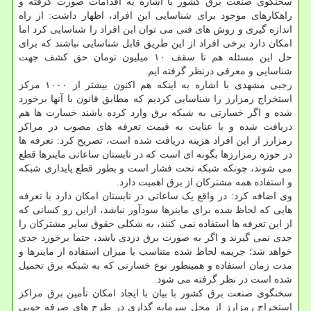
سخنگوی صنعت برق کشور با اشاره به اقدامات صورت گرفته و
راهکارهای موجود برای شناسایی این افراد، اظهار داشت: از راه
اندازه گیری و روش های فنی می توان این افراد را شناسایی کرد اما
امکان دارد برخی افراد از این طریق قابل شناسایی نباشند که برای
حل این مسئله هم تا سقف ۱۰ میلیون تومان حق کشف جهت
شناسایی و معرفی درنظر گرفته ایم.
رجبی مشهدی با اشاره به اینکه هم اکنون بیشتر از ۱۰۰۰ مرکز
استخراج رمزارز را شناسایی کردیم که مطابق قانون با آنها برخورد
شده و اگر خسارتی به شبکه برق وارد کرده باشند خسارت ها هم
دریافت شده و با عنایت به قیمت تعرفه های مصوب در مراکز
رمزارز از این افراد هزینه دریافت شده است، تصریح کرد: تعرفه ها
در حوزه رمزارزها بگونه ای است که در تابستان ساعاتی ماینرها قطع
می شوند، چونکه شبکه تحت فشار است و بطور قطع پایداری شبکه
و استفاده همه مشترکان از برق اهمیت دارد.
وی اضافه کرد: در واقع یک ساعاتی در تابستان امکان دارد با تعرفه
هایی که لحاظ شده برای ماینرها سودآور نباشد، ازاین رو کسانی که
از این تعرفه ها استفاده نمی کنند، به شکلی حقوق سایر مشترکان را
جدی نمی گیرند و اگر به صورت برق دزدی باشد، حتما برخورد جدی
خواهد شد؛ جریمه لحاظ شده متناسب با میزان استفاده از ماینرها و
مدت زمان استفاده و همینطور نوع خسارتی که به شبکه برق تحمیل
شده است در نظر گرفته می شود.
سخنگوی صنعت برق کشور با بیان با ایجاد امکان تأمین برق مراکز
استخراج رمزارز از محل سرمایه گذاری در طرح های صرفه جویی