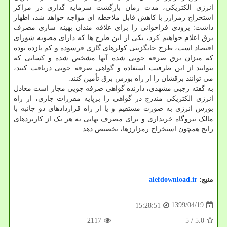
انرژی الکتریکی، مدت زمان بازگشت سرمایه گذاری در مراکز
استخراج رمزارز با کاهش قابل ملاحظه ای مواجه خواهد شد، اظهار
داشت: بزودی فراخوانی را برای علاقه مندان بهینه سازی مصرف
برق اعلام خواهیم کرد، یکی از این طرح ها که دارای مصوبه شورای
اقتصاد است، طرح جایگزینی کولرهای گازی فرسوده و کم بازده بوده
که میزان برق صرفه جویی شده آنها مشخص شده و کسانی که
بتوانند از این ظرفیت استفاده و گواهی صرفه جویی دریافت کنند،
می توانند برقشان را از راه بورس برق تأمین کنند.
به گفته رجبی مشهدی، دارنده گواهی صرفه جویی مجاز است معادل
انرژی الکتریکی مندرج در گواهی را برپایه مقررات جاری، از راه
بورس انرژی به صورت مستقیم و یا از راه قراردادهای دو جانبه با
مالک نیروگاه خریداری و برای مصرف نهایی به هر یک از کاربردهای
رایج همچون استخراج رمزارزها، تخصیص دهد.
منبع:
alefdownload.ir
1399/04/19
15:28:51
2117
/ 5
5.0