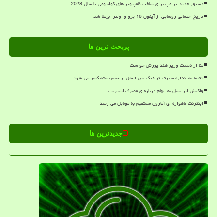
دستور جدید ترامپ برای ساخت کامپیوتر های کوانتومی تا سال 2028
تاریخ احتمالی رونمایی از آیفون 18 پرو و اولترا برملا شد
پربحث ترین ها
متا از نخست وزیر هند پوزش خواست
دقیقا به اندازه مصرف ترافیک بین الملل از حجم بسته کسر می شود
واکنش ایرانسل به ابهام درباره ی مصرف اینترنت
اینترنت ماهواره ای آمازون مستقیم به موبایل می رسد
جدیدترین ها