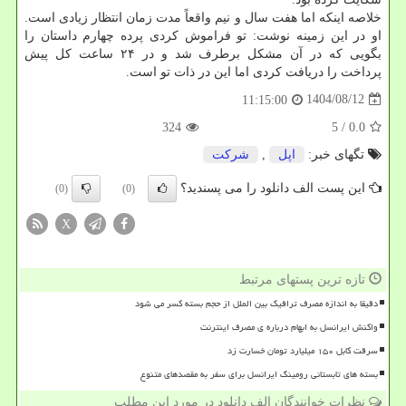
خلاصه اینکه اما هفت سال و نیم واقعاً مدت زمان انتظار زیادی است.
او در این زمینه نوشت: تو فراموش کردی پرده چهارم داستان را
بگویی که در آن مشکل برطرف شد و در ۲۴ ساعت کل پیش
پرداخت را دریافت کردی اما این در ذات تو است.
1404/08/12
11:15:00
324
/ 5
0.0
تگهای خبر:
اپل
,
شركت
این پست الف دانلود را می پسندید؟
(0)
(0)
X
تازه ترین پستهای مرتبط
دقیقا به اندازه مصرف ترافیک بین الملل از حجم بسته کسر می شود
واکنش ایرانسل به ابهام درباره ی مصرف اینترنت
سرقت کابل ۱۵۰ میلیارد تومان خسارت زد
بسته های تابستانی رومینگ ایرانسل برای سفر به مقصدهای متنوع
نظرات خوانندگان الف دانلود در مورد این مطلب