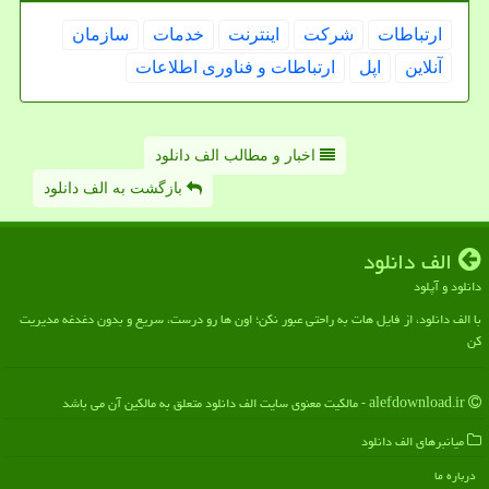
ارتباطات
شركت
اینترنت
خدمات
سازمان
آنلاین
اپل
ارتباطات و فناوری اطلاعات
اخبار و مطالب الف دانلود
بازگشت به الف دانلود
الف دانلود
دانلود و آپلود
با الف دانلود، از فایل هات به راحتی عبور نکن؛ اون ها رو درست، سریع و بدون دغدغه مدیریت
کن
alefdownload.ir - مالکیت معنوی سایت الف دانلود متعلق به مالکین آن می باشد
میانبرهای الف دانلود
درباره ما