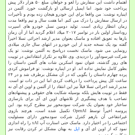
اهتمام داشت این سفارش را لغو و خواهان مبلغ ۵۰ هزار دلار پیش
پرداخت خود شود. اما ایمیل ارسالی او بازگشت خورد. آلتمن در
اینباره نوشت: من واقعا برای این خودرو هیجان زده بودم و تأخیرات
در ارسال سفارش را درک می کنم. اما هفت سال و نیم واقعا مدت
زمان انتظار زیادی است. تولید دومین نسل خودرو های اسپرت
روداستار اولین بار در نوامبر ۲۰۱۷ میلاد اعلام گردید اما از آن زمان
بارها به تعویق افتاده و ماسک بعنوان مدیر ارشد اجرائی تسلا اخیراً
گفته بود یک نسخه جدید از این خودرو در انتهای سال جاری میلادی
رونمایی می شود. ماسک نخست درپاسخ به آلتمن نوشت: تو یک
شرکت غیرسودآور را دزدیدی. وی علاوه بر تکرار انتقاداتش در توییت
های روز گذشته، عنوان نمود اسکرین شات های آلتمن داستان را
بطور کامل نمایش نداده اند. او در اینباره نوشت: تو فراموش کردی
پرده چهارم داستان را بگویی که در آن مشکل برطرف شد و در ۲۴
ساعت کل پیش پرداخت را دریافت کردی اما این در ذات تو است.
مدیر ارشد اجرائی تسلا قبلاً نیز این انتقاد را از آلتمن و اوپن ای آی نه
فقط در توییت هایش بلکه بوسیله شکایت های حقوقی و پیشنهادهای
تصاحب با هدف پیشگیری از تلاشهای اوپن ای آی برای بازسازی
ساختار خود بعنوان یک شرکت سودمحور نیز مطرح کرده بود. این
پروسه اخیراً توسط OpenAI تکمیل شده است، هرچند بازوی
غیرانتفاعی آن بازهم کنترل شرکت سودمحورِ دارای مسئولیت
اجتماعی را در اختیار دارد. ماسک حتی استارت آپ xAI را راه اندازی
نمود که از اوپن ای آی و
اپل
به بهتان مشکل تر کردن رقابت نیز
شکایت کرده بود.