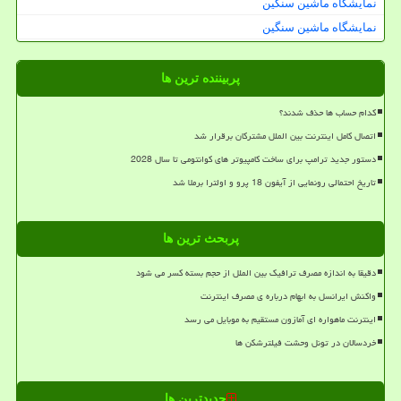
نمایشگاه ماشین سنگین
نمایشگاه ماشین سنگین
پربیننده ترین ها
کدام حساب ها حذف شدند؟
اتصال کامل اینترنت بین الملل مشترکان برقرار شد
دستور جدید ترامپ برای ساخت کامپیوتر های کوانتومی تا سال 2028
تاریخ احتمالی رونمایی از آیفون 18 پرو و اولترا برملا شد
پربحث ترین ها
دقیقا به اندازه مصرف ترافیک بین الملل از حجم بسته کسر می شود
واکنش ایرانسل به ابهام درباره ی مصرف اینترنت
اینترنت ماهواره ای آمازون مستقیم به موبایل می رسد
خردسالان در تونل وحشت فیلترشکن ها
جدیدترین ها