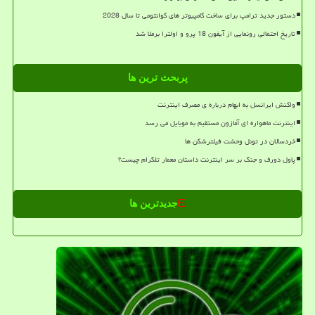
دستور جدید ترامپ برای ساخت کامپیوتر های کوانتومی تا سال 2028
تاریخ احتمالی رونمایی از آیفون 18 پرو و اولترا برملا شد
پربحث ترین ها
واکنش ایرانسل به ابهام درباره ی مصرف اینترنت
اینترنت ماهواره ای آمازون مستقیم به موبایل می رسد
خردسالان در تونل وحشت فیلترشکن ها
پاول دورف و جنگ بر سر اینترنت داستان معمار تلگرام چیست؟
جدیدترین ها