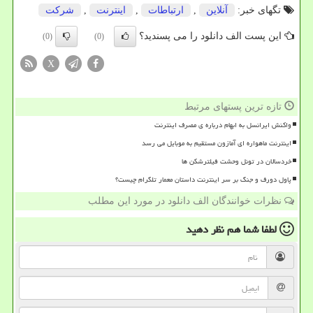
تگهای خبر:
آنلاین
,
ارتباطات
,
اینترنت
,
شركت
این پست الف دانلود را می پسندید؟
(0)
(0)
X
تازه ترین پستهای مرتبط
واکنش ایرانسل به ابهام درباره ی مصرف اینترنت
اینترنت ماهواره ای آمازون مستقیم به موبایل می رسد
خردسالان در تونل وحشت فیلترشکن ها
پاول دورف و جنگ بر سر اینترنت داستان معمار تلگرام چیست؟
نظرات خوانندگان الف دانلود در مورد این مطلب
لطفا شما هم
نظر دهید