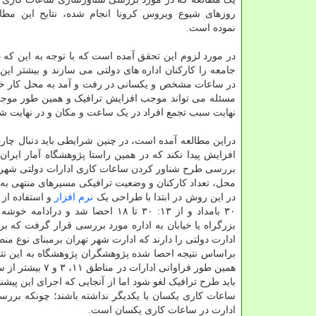
روزهای شیوع ویروس کرونا انجام شده، نتایح این مطال
نموده است.
در مورد لزوم این تحقق آمده است که با توجه به این که 
جامعه را کارکنان اداره های دولتی می سازند و بیشتر این 
در ساعات مشخص و یکسانی در رفت و آمد به محل کار خود
مسئله می تواند موجب افزایش ترافیک و همین طور موجب
نهایت سبب تجمع افراد در یک ساعت و مکان و در نهایت شی
دراین مطالعه آمده است، در چنین شرایطی باید دنبال چار
افزایش پیدا نکند که در همین راستا پژوهشگاه آمار ایرا
بررسی طرح شناور کردن ساعات کاری ادارات دولتی شهر تهر
محل، تعداد کارکنان و وضعیت ترافیکی مسیرهای منتهی به
در این روش در ابتدا با طراحی یک
نرم افزار
۳۰ بامداد و از ۱۳: ۳۰ تا ۱۸ احصا
ادارت دولتی را دارند که ادارت شهر تهران برمبنای نوع م
همین طور فراوان
باید طرح ترافیک لغو شود اما از آنجایی که اجرای این پیشنه
ساعات کاری یکسان با یکدیگر نداشته باشند؛ چونکه بررس
ادارت در ساعات کاری یکسان است.