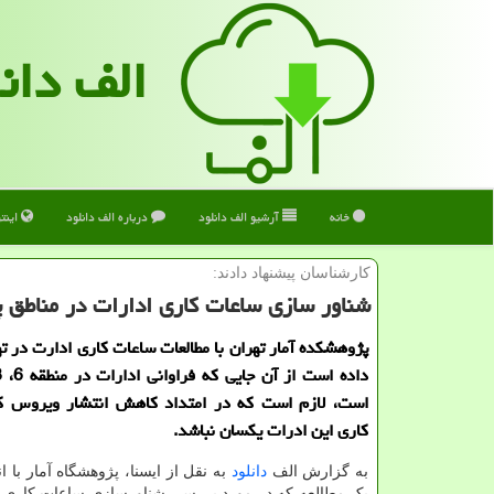
الف دان
خانه
آرشیو الف دانلود
درباره الف دانلود
اینت
كارشناسان پیشنهاد دادند:
شناور سازی ساعات كاری ادارات در مناطق پ
پژوهشكده آمار تهران با مطالعات ساعات كاری ادارت در ته
است، لازم است كه در امتداد كاهش انتشار ویروس كر
كاری این ادرات یكسان نباشد.
به گزارش الف
دانلود
به نقل از ایسنا، پژوهشگاه آمار با ا
یک مطالعه که در مورد بررسی شناورسازی ساعات کاری ش