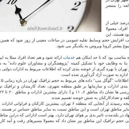
عه را منتشر
درصد خیلی از
افراد، معمولا
 هستند، این
 افزایش حجم وسایط نقلیه عمومی در ساعات معینی از روز شود که همین 
وع بیشتر کرونا ویروس به یکدیگر می شود.
ه مناسب بود که تا حد امکان هم
خدمات
ارائه شود و هم تعداد افراد مبتلا به ای
ن بنا به وظایف خود با تشکیل کمیته "پژوهشگران و مشاوران علوم داده" به م
ان با بهره گیری از خوشه بندی کرده که اطلاعات مربوط به ادارات دولتی ب
 اداره به صورت آزاد گردآوری شده است.
 شد و درادامه خوشه بندی ادارات و سازمانها بر طبق منطقه شهری، تعداد کارمندان و ترافیک 
نطقه و تعدادکارکنان به شش خوشه تقسیم شدند.
براساس نتیجه احصا شده پژوهشگران پژوهشگاه به این نتبجه رسیدند از آنجایی که منطقه ۶ تهران، بیشترین کارکنان و فرا
ی ادارات در مناطق ۱۱، ۳ و ۷ بیشتر از سایر مناطق تهران است و این مناطق نسبت به سایر مناطق حساس تر هستند
اد در بلندمدت تاثیر بدی بر هوای تهران دارد، بهتر است اداراتی که دراین منا
ی حجم ترافیک این مناطق نیز نشان داد که معمولا مسیرهای رفت و آمد کارک