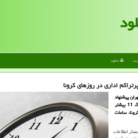
لود
رنت
دانلود
رتراكم اداری در روزهای كرونا
ران پیشنهاد
داده است از آن جایی كه فراوانی ادارات در منطقه 6، 3، 11 بیشتر
ونا، ساعات
نتشار اطلاعات
هر تهران در