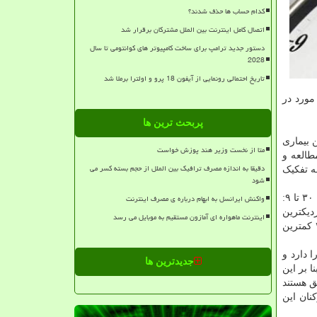
کدام حساب ها حذف شدند؟
اتصال کامل اینترنت بین الملل مشترکان برقرار شد
دستور جدید ترامپ برای ساخت کامپیوتر های کوانتومی تا سال
2028
تاریخ احتمالی رونمایی از آیفون 18 پرو و اولترا برملا شد
مورد در
پربحث ترین ها
ن بیماری
متا از نخست وزیر هند پوزش خواست
طالعه و
دقیقا به اندازه مصرف ترافیک بین الملل از حجم بسته کسر می
ه تفکیک
شود
واکنش ایرانسل به ابهام درباره ی مصرف اینترنت
و استفاده از اطلاعات "گوگل مپ" داده های مربوط به حجم ترافیک تهران در بازه زمانی ۵: ۳۰ تا ۹:
نزدیکترین
اینترنت ماهواره ای آمازون مستقیم به موبایل می رسد
بزرگراه یا خیابان به اداره مورد بررسی قرار گرفت که بررسی ها نشان داد مناطق ۶، ۱۱ و 3 دارای بیشترین ادارات و مناطق ۲۰ تا ۲۲ کمترین
وانی ادارات را دارد و
جدیدترین ها
 بنا بر این
طق هستند
نان این