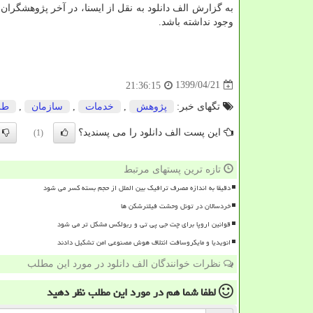
به گزارش الف دانلود به نقل از ایسنا، در آخر پژوهشگران
وجود نداشته باشد.
1399/04/21
21:36:15
تگهای خبر:
پژوهش
,
خدمات
,
سازمان
,
طر
این پست الف دانلود را می پسندید؟
(1)
تازه ترین پستهای مرتبط
دقیقا به اندازه مصرف ترافیک بین الملل از حجم بسته کسر می شود
خردسالان در تونل وحشت فیلترشکن ها
قوانین اروپا برای چت جی پی تی و ربولکس مشکل تر می شود
انویدیا و مایکروسافت ائتلاف هوش مصنوعی امن تشکیل دادند
نظرات خوانندگان الف دانلود در مورد این مطلب
لطفا شما هم
در مورد این مطلب
نظر دهید