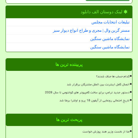
لینک دوستان الف دانلود
تبلیغات انتخابات مجلس
مستر گرین وال | مجری و طراح انواع دیوار سبز
نمایشگاه ماشین سنگین
نمایشگاه ماشین سنگین
پربیننده ترین ها
کدام حساب ها حذف شدند؟
اتصال کامل اینترنت بین الملل مشترکان برقرار شد
دستور جدید ترامپ برای ساخت کامپیوتر های کوانتومی تا سال 2028
تاریخ احتمالی رونمایی از آیفون 18 پرو و اولترا برملا شد
پربحث ترین ها
متا از نخست وزیر هند پوزش خواست