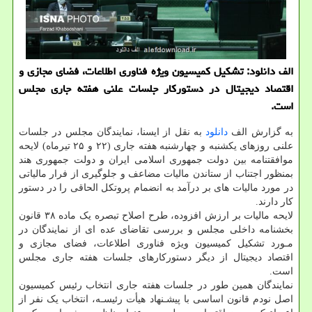
الف دانلود: تشكیل كمیسیون ویژه فناوری اطلاعات، فضای مجازی و
اقتصاد دیجیتال در دستوركار جلسات علنی هفته جاری مجلس
است.
به گزارش الف
دانلود
به نقل از ایسنا، نمایندگان مجلس در جلسات
علنی روزهای یکشنبه و چهارشنبه هفته جاری (۲۲ و ۲۵ تیرماه) لایحه
موافقتنامه بین دولت جمهوری اسلامی ایران و دولت جمهوری هند
بمنظور اجتناب از ستاندن مالیات مضاعف و جلوگیری از فرار مالیاتی
در مورد مالیات های بر درآمد به انضمام پروتکل الحاقی را در دستور
کار دارند.
لایحه مالیات بر ارزش افزوده، طرح اصلاح تبصره یک ماده ۳۸ قانون
بخشنامه داخلی مجلس و بررسی تقاضای عده ای از نمایندگان در
مـورد تشکیل کمیسیون ویژه فناوری اطلاعات، فضای مجازی و
اقتصاد دیجیتال از دیگر دستورکارهای جلسات هفته جاری مجلس
است.
نمایندگان همین طور در جلسات هفته جاری انتخاب رئیس کمیسیون
اصل نودم قانون اساسی با پیشـنهاد هیأت رئیسـه، انتخاب یک نفر از