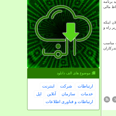
 برنامه
اظ مالی
ن اینکه
ر راه و
 مناسب
درکاران
موضوع های الف دانلود
ارتباطات
شركت
اینترنت
خدمات
سازمان
آنلاین
اپل
ارتباطات و فناوری اطلاعات