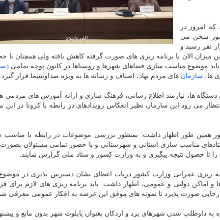
 که امروز در
شور سخن می
رد: سال قبل تعداد تلفات جاده ای به ۱۷ هزار نفر رسید و
شدند و این میزان الان با برنامه ریزی های صورت گرفته کاهش یافته ولی همچنان با ح
 باید موضوع مناسب سازی فضاهای شهرها و روستاها در کانون توجه تمامی
دست
ی ها،
سازمان
های مردم نهاد، اصناف و رسانه ها به ویژه صداوسیما قرار گیرد.
ستگاه ها، نیازمند اطلاع رسانی، فرهنگ سازی و ارائه آموزش های مردمی ه
ار می رود این سازمان نظیر انعکاس رویدادهای در رابطه با کرونا در این م
ر همین طور اظهار داشت: بمنظور بررسی موضوعات در رابطه با مناسب س
تادهای مناسب سازی استانی و شهرستانی و با حضور تمامی مسئولان بصورت
 تا حصول نتیجه پیگیری و به وزارت کشور و ستاد ملی گزارش نمایند.
نامه ریزی عمرانی وزارت کشور درباب اعطای نشان دسترس پذیری در موضو
 و اماکن دولتی و عمومی، اظهار داشت: باید برنامه ریزی های لازم برای قر
رجایی صورت پذیرد تا نمونه های موفق این عرصه به افکار عمومی معرفی شو
به داوطلب شدن شهرهای یزد و اردکان بعنوان پایلوت شهر بدون مانع و پیشنه