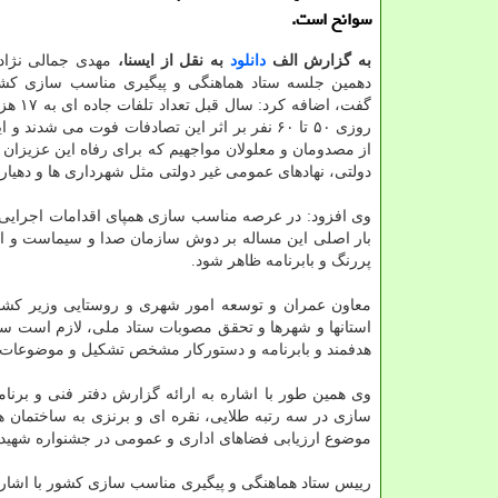
سوانح است.
به گزارش الف
دانلود
به نقل از ایسنا،
مهدی جمالی نژاد
دهمین جلسه ستاد هماهنگی و پیگیری مناسب سازی ک
گفت، اضافه ک
روزی ۵۰ تا ۶۰ نفر بر اثر این تصادفات فوت می 
از مصدومان و معلولان مواجهیم که برای رفاه این عزیزان
دولتی، نهادهای عمومی غیر دولتی مثل شهرداری ها و دهیار
وی افزود: در عرصه مناسب سازی همپای اقدامات اجرایی د
بار اصلی این مساله بر دوش سازمان صدا و سیماست و انتظ
پررنگ و بابرنامه ظاهر شود.
معاون عمران و توسعه امور شهری و روستایی وزیر کشو
استانها و شهرها و تحقق مصوبات ستاد ملی، لازم است س
هدفمند و بابرنامه و دستورکار مشخص تشکیل و موضوعات را
وی همین طور با اشاره به ارائه گزارش دفتر فنی و بر
سازی در سه رتبه طلایی، نقره ای و برنزی به ساختمان ها
موضوع ارزیابی فضاهای اداری و عمومی در جشنواره شهید
رییس ستاد هماهنگی و پیگیری مناسب سازی کشور با اشاره 