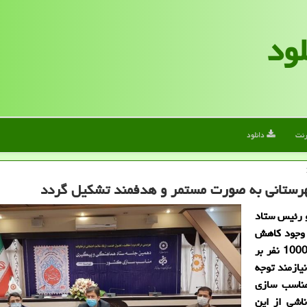
لود
رنت
دانلود
رستانی به صورت مستمر و هدفمند تشكیل گردد
و رئیس ستاد
 وجود كاهش
تصادفات جاده ای طی سال های اخیر اما روزانه 950 تا 1000 نفر بر
ازمند توجه
ناسب سازی
اشی از این