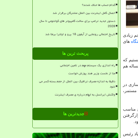
کدام حساب ها حذف شدند؟
اتصال کامل اینترنت بین الملل مشترکان برقرار شد
دستور جدید ترامپ برای ساخت کامپیوتر های کوانتومی تا سال
2028
تاریخ احتمالی رونمایی از آیفون 18 پرو و اولترا برملا شد
جم زیادی
گاه
های
پربحث ترین ها
ستیم که
راه اندازی یک سیستم مهم در تامین اجتماعی
ساله هم
متا از نخست وزیر هند پوزش خواست
دقیقا به اندازه مصرف ترافیک بین الملل از حجم بسته کسر می
ازی در
شود
 مستمر،
واکنش ایرانسل به ابهام درباره ی مصرف اینترنت
ع مناسب
جدیدترین ها
ارگرفتن
د.
اد رئیس