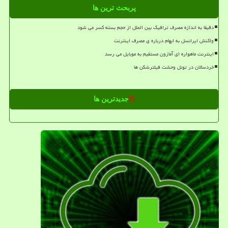
پربحث ترین ها
دقیقا به اندازه مصرف ترافیک بین الملل از حجم بسته کسر می شود
واکنش ایرانسل به ابهام درباره ی مصرف اینترنت
اینترنت ماهواره ای آمازون مستقیم به موبایل می رسد
خردسالان در تونل وحشت فیلترشکن ها
جدیدترین ها