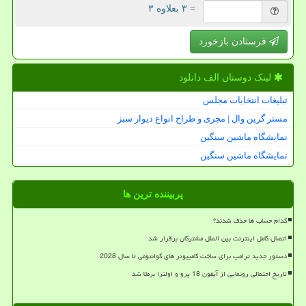
= ۳ بعلاوه ۳
فرستادن بازخورد
لینک دوستان الف دانلود
تبلیغات انتخابات مجلس
مستر گرین وال | مجری و طراح انواع دیوار سبز
نمایشگاه ماشین سنگین
نمایشگاه ماشین سنگین
پربیننده ترین ها
کدام حساب ها حذف شدند؟
اتصال کامل اینترنت بین الملل مشترکان برقرار شد
دستور جدید ترامپ برای ساخت کامپیوتر های کوانتومی تا سال 2028
تاریخ احتمالی رونمایی از آیفون 18 پرو و اولترا برملا شد