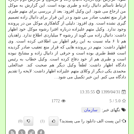
ارتباط ناسالم دانیال زاده و طبری بوده است. این گزارش به موکل
من ارجاع می شود. این وکیل افزود: بعد از بررسی برای متهم طبری
قرار منع تعقیب صادر می شود و در این قرار برای دانیال زاده تصمیم
گیری نشده است. وی افزود: دلیلی از گناهکاری موکل من در پرونده
وجود ندارد. وکیل متهم علیزاده درباره افترا رشوه موکل خود اظهار
داشت: دانیال زاده می گوید از رشوه ۳ میلیاردی اطلاع ندارد. زاهدیان
هم تا ۶ ماه نسبت به این رقم اظهار بی اطلاعی کرده است. وی
اظهار داشت: متهم در پرونده هایی که قرار منع تعقیب صادر گردیده
است فقط طبری بوده است و حرفی از دانیال زاده و مشایخ نبوده
است و طبری هم از خود دفاع کرده است. وکیل خطاب به رئیس
دادگاه اظهار داشت: لطفاً وکیل دیگر هم صحبت کند. عبدالعلی
محمدی یکی دیگر از وکلای متهم علیزاده اظهار داشت: لایحه را تقدیم
دادگاه می کنم. این خبر تکمیل می شود…
1399/04/31
13:35:55
1772
/ 5
5.0
تگهای خبر:
سازمان
این پست الف دانلود را می پسندید؟
(0)
(1)
X