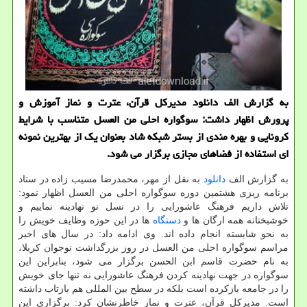
به گزارش الف دانلود مدیركل قرآن، عترت و نماز آموزش و
پرورش اظهار داشت: سوگواره احلی من العسل متناسب با شرایط
كرونایی و بهره مندی از بستر شبكه شاد بعنوان یك از بهترین نمونه
ای استفاده از فضاهای مجازی برگزار می شود.
به گزارش الف
دانلود
به نقل از مهر، محمدرضا مسیب زاده در ستاد
برنامه ریزی هشتمین دوره سوگواره احلی من العسل اظهار نمود:
تلاش داریم فرهنگ عاشورایی را در نسل نو نهادینه نماییم و
خوشبختانه همه ارگان ها و
دستگاه
ها در این حوزه وظایف خویش را
به نحو شایسته انجام داده اند. وی ادامه داد: در سال های اخیر
مراسم سوگواره احلی من العسل در روز بزرگداشت نوجوان کربلا،
به نام حضرت قاسم ابن الحسن برگزار می شود، بنابراین این
سوگواره در جهت نهادینه کردن فرهنگ عاشورایی نه تنها جای خویش
را در جامعه بازکرده است بلکه در سطح بین المللی هم بازتاب داشته
است. مدیرکل قرآن، عترت و نماز خاطرنشان کرد: برگزاری این