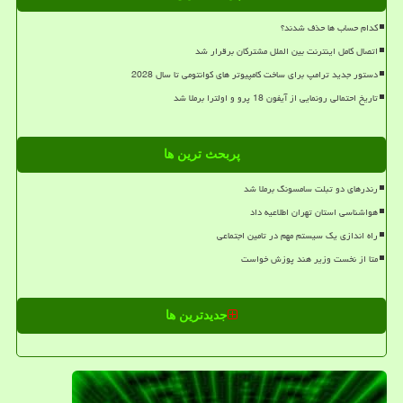
کدام حساب ها حذف شدند؟
اتصال کامل اینترنت بین الملل مشترکان برقرار شد
دستور جدید ترامپ برای ساخت کامپیوتر های کوانتومی تا سال 2028
تاریخ احتمالی رونمایی از آیفون 18 پرو و اولترا برملا شد
پربحث ترین ها
رندرهای دو تبلت سامسونگ برملا شد
هواشناسی استان تهران اطلاعیه داد
راه اندازی یک سیستم مهم در تامین اجتماعی
متا از نخست وزیر هند پوزش خواست
جدیدترین ها