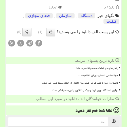
1957
/ 5
5.0
تگهای خبر:
دستگاه
,
سازمان
,
فضای مجازی
,
كیفیت
این پست الف دانلود را می پسندید؟
(0)
(1)
X
تازه ترین پستهای مرتبط
رندرهای دو تبلت سامسونگ برملا شد
هواشناسی استان تهران اطلاعیه داد
دقیقا به اندازه مصرف ترافیک بین الملل از حجم بسته کسر می شود
اولین دستگاه اوپن ای آی یک بلندگوی بدون نمایشگر است
نظرات خوانندگان الف دانلود در مورد این مطلب
لطفا شما هم
نظر دهید