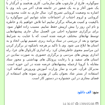
سوگواره، فارغ از چارچوب های سازمانی، کاری هدفمند و اثرگذار با
یک شور آغاز و به یک شعور در جامعه هدف آخر می یابد. وی با
اشاره به وضعیت کرونایی تصریح کرد: سال جاری به علت محدودیت
کرونایی و لزوم اجتناب از اجتماعات شاید نتوانیم این سوگواره را
باکیفیت و کمیت هرساله برگزار نماییم اما تلاش خواهیم یاد و خاطره
و نام این روز را بیش ازپیش حفظ نماییم. مسیب زاده اظهار نمود:
برای برگزاری جشنواره احلی من العسل سال جاری پیشنهادهایی
توسط نهادهای مختلف عرضه شده است که با عنایت به شرایط
موجود و بعد از بررسی در ستاد برنامه ریزی تصمیم نهایی اتخاذ و به
استان ها ابلاغ می شود. وی با تاکید بر هرچه باشکوه تر برگزار کردن
این مراسم معنوی خاطرنشان کرد: راه اندازی کارناوال های عزا، راه
اندازی پویش های مردمی و برگزاری حضوری به صورت نمادین در
استان های سفید و با رعایت پروتکل های بهداشتی و مجوز ستاد
مقابله با کرونا ازجمله پیشنهادهای عرضه شده در این حوزه است.
مدیرکل قرآن، عترت و نماز وزارت آموزش وپرورش اضافه کرد:
استفاده از بستر شاد بعنوان یکی از بهترین نمونه های استفاده از
فضای مجازی در این جشنواره در دستور کار است.
منبع:
الف دانلود
1399/05/08
14:36:07