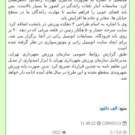
کرد: متاسفانه آمار تلفات رانندگی در کشور ما بسیار بالاست، پس
باید فضای خوبی را فراهم نماییم تا مهارت رانندگان ما در سطح
خیابان ها، معابر و جاده ها افزایش یابد.
وی با اشاره به اتمام طراحی ۴ دهکده ورزش در پایتخت اضافه کرد:
سایت سرخه حصار و۵۰ هکتار زمین در قلعه مرغی که در دهه ۴۰ بر
روی باند فرودگاه، مسابقات اتومبیل رانی در آنجا برگزار می شد،
برای ایجاد سایت اتومبیل رانی و موتورسواری در نظر گرفته شده
است.
طبق گزارش روابط عمومی سازمان ورزش شهرداری تهران،
مدیرعامل سازمان ورزش شهرداری تهران با ابراز امیدواری از تبدیل
این تفاهم نامه به چندین قرارداد تصریح کرد: بدین صورت پایه ورزش
شهروندی منقطع نشده و این طرح در سال های آینده ادامه دار خواهد
شد.
منبع:
الف دانلود
1399/05/13
11:49:22
1922
/ 5
5.0