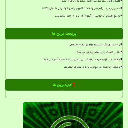
اتصال کامل اینترنت بین الملل مشترکان برقرار شد
دستور جدید ترامپ برای ساخت کامپیوتر های کوانتومی تا سال 2028
تاریخ احتمالی رونمایی از آیفون 18 پرو و اولترا برملا شد
پربحث ترین ها
راه اندازی یک سیستم مهم در تامین اجتماعی
متا از نخست وزیر هند پوزش خواست
دقیقا به اندازه مصرف ترافیک بین الملل از حجم بسته کسر می شود
واکنش ایرانسل به ابهام درباره ی مصرف اینترنت
جدیدترین ها