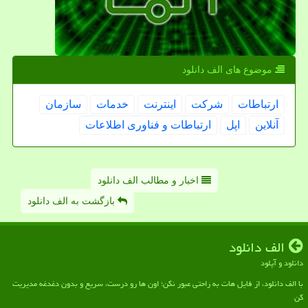
موضوع های الف دانلود
ارتباطات
شركت
اینترنت
خدمات
سازمان
آنلاین
اپل
ارتباطات و فناوری اطلاعات
اخبار و مطالب الف دانلود
بازگشت به الف دانلود
الف دانلود
دانلود و آپلود
با الف دانلود، از فایل هات به راحتی عبور نکن؛ اون ها رو درست، سریع و بدون دغدغه مدیریت
کن