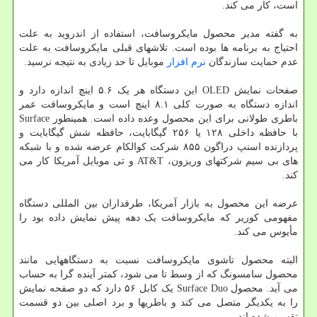
است، کار می کند.
به گفته مدیر محصول مایکروسافت، استفاده از اندروید به علت
احتیاج به برنامه ها بوده است. تلاشهای قبلی مایکروسافت به علت
عدم حمایت سازندگان
نرم افزار
موبایل تا حد زیادی به نتیجه نرسید.
صفحات نمایش OLED این دستگاه هر یک ۵.۶ اینچ اندازه دارد و
اندازه دستگاه به صورت کلی ۸.۱ اینچ است و مایکروسافت عمر
باطری طولانی برای این محصول وعده داده است. همینطور Surface
با حافظه داخلی ۱۲۸ یا ۲۵۶ گیگابایت، حافظه شش گیگابایت و
پردازنده اسنپ دراگون ۸۵۵ شرکت کوالکام عرضه شده و با شبکه
های بی سیم شرکتهای وریزون، AT&T و تی موبایل آمریکا کار می
کند.
عرضه این محصول به بازار آمریکا، طرفداران بین المللی دستگاه
مفهومی کوریر که مایکروسافت یک دهه پیش نمایش داده بود را
مأیوس می کند.
البته محصول تاشوی مایکروسافت نسبت به دستگاههایی مانند
محصول سامسونگ که از وسط تا می شود، کمتر آینده گرا به حساب
می آید. محصول Surface Duo یک کابل ۵۶ دارد که دو صفحه نمایش
را به یکدیگر متصل می کند و باطریها و برد اصلی بین دو قسمت
تقسیم شده اند.