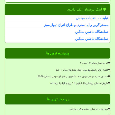
لینک دوستان الف دانلود
تبلیغات انتخابات مجلس
مستر گرین وال | مجری و طراح انواع دیوار سبز
نمایشگاه ماشین سنگین
نمایشگاه ماشین سنگین
پربیننده ترین ها
کدام حساب ها حذف شدند؟
اتصال کامل اینترنت بین الملل مشترکان برقرار شد
دستور جدید ترامپ برای ساخت کامپیوتر های کوانتومی تا سال 2028
تاریخ احتمالی رونمایی از آیفون 18 پرو و اولترا برملا شد
پربحث ترین ها
رندرهای دو تبلت سامسونگ برملا شد