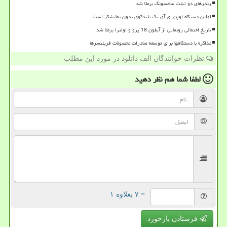
رندرهای دو تبلت سامسونگ برملا شد
اولین دستگاه اوپن ای آی یک بلندگوی بدون نمایشگر است
تاریخ احتمالی رونمایی از آیفون 18 پرو و اولترا برملا شد
مذاکره با دستگاهها برای توسعه صادرات محصولات فریلنسرها
نظرات خوانندگان الف دانلود در مورد این مطلب
لطفا شما هم
نظر دهید
= ۷ بعلاوه ۱
فرستادن بازخورد