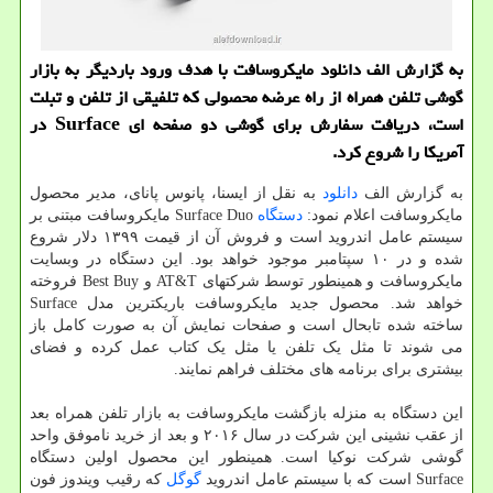
به گزارش الف دانلود مایكروسافت با هدف ورود باردیگر به بازار
گوشی تلفن همراه از راه عرضه محصولی كه تلفیقی از تلفن و تبلت
است، دریافت سفارش برای گوشی دو صفحه ای Surface در
آمریكا را شروع كرد.
به گزارش الف
دانلود
به نقل از ایسنا، پانوس پانای، مدیر محصول
مایکروسافت اعلام نمود:
دستگاه
Surface Duo مایکروسافت مبتنی بر
سیستم عامل اندروید است و فروش آن از قیمت ۱۳۹۹ دلار شروع
شده و در ۱۰ سپتامبر موجود خواهد بود. این دستگاه در وبسایت
مایکروسافت و همینطور توسط شرکتهای AT&T و Best Buy فروخته
خواهد شد. محصول جدید مایکروسافت باریکترین مدل Surface
ساخته شده تابحال است و صفحات نمایش آن به صورت کامل باز
می شوند تا مثل یک تلفن یا مثل یک کتاب عمل کرده و فضای
بیشتری برای برنامه های مختلف فراهم نمایند.
این دستگاه به منزله بازگشت مایکروسافت به بازار تلفن همراه بعد
از عقب نشینی این شرکت در سال ۲۰۱۶ و بعد از خرید ناموفق واحد
گوشی شرکت نوکیا است. همینطور این محصول اولین دستگاه
Surface است که با سیستم عامل اندروید
گوگل
که رقیب ویندوز فون