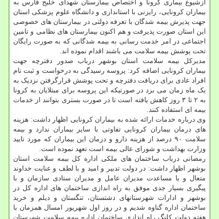
ازشیوع بیماری کرونا و اختصاص بیمارستان شهدای خلیج فارس به
بیماران کرونایی، رایزنی با استانداری و دانشگاه علوم پزشکی استان
جهت پذیرش بیمه شدگان با تعرفه دولتی در بیمارستان های خصوصی
این استان صورت پذیرفت و هم اکنون بیمارستان های نظامی و تامین
اجتماعی در امر خدمت رسانی به بیمه شدگانی که به صورت رایگان
تحت پوشش بیمه سلامت می باشند اقدام نموده اند.
مدیرکل بیمه سلامت استان بوشهر درباب صدور دفترچه جهت
بیماران کرونایی اضافه کرد: پروسه رسیدگی به درخواست و ثبت نام
افراد عادی برای دریافت دفترچه و تحت پوشش قرارگرفتن نزدیک به
یک ماه زمان می برد در صورتیکه این پروسه برای مبتلایان به کرونا
به ۲ تا ۳ روز کاهش یافته است تا در صورت بستری بتوانند از خدمات
بیمه ای استفاده کنند.
وی درباره خدمات ارائه شده به بیماران کرونایی اظهار داشت: هزینه
های درمان بیماران کرونایی تفاوتی با سایر بیماران ندارد و بیمه
سلامت ۹۰ درصد از هزینه دارو و درمان این بیماران که مورد تایید
وزارت بهداشت و شورای عالی بیمه است تعهد نموده است.
رمضانی درباب ساختمان های ملکی اداره کل بیمه سلامت استان
بوشهر اظهار داشت: در دولت تدبیر و امید و با لطف و عنایت خداوند
متعال و با مساعدت مدیران عامل و مدیران ستادی سازمان و با
پیگیری بسیار جدی موفق به راه اندازی ساختمان های اداره کل در
بوشهر و ادارات شهرستانهای دشتستان، تنگستان و دیلم و خرید
ساختمان اداره گناوه شدیم و در روز اول شهریور امسال همزمان با
هفته دولت کلنگ راه اندازی ساختمان اداره بیمه سلامت شهرستان