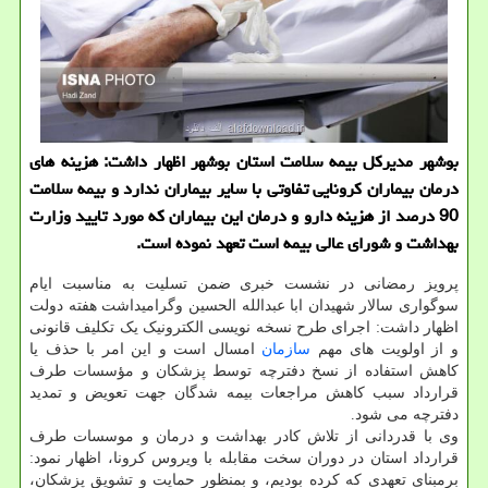
بوشهر مدیركل بیمه سلامت استان بوشهر اظهار داشت: هزینه های
درمان بیماران كرونایی تفاوتی با سایر بیماران ندارد و بیمه سلامت
90 درصد از هزینه دارو و درمان این بیماران كه مورد تایید وزارت
بهداشت و شورای عالی بیمه است تعهد نموده است.
پرویز رمضانی در نشست خبری ضمن تسلیت به مناسبت ایام
سوگواری سالار شهیدان ابا عبدالله الحسین وگرامیداشت هفته دولت
اظهار داشت: اجرای طرح نسخه نویسی الکترونیک یک تکلیف قانونی
و از اولویت های مهم
سازمان
امسال است و این امر با حذف یا
کاهش استفاده از نسخ دفترچه توسط پزشکان و مؤسسات طرف
قرارداد سبب کاهش مراجعات بیمه شدگان جهت تعویض و تمدید
دفترچه می شود.
وی با قدردانی از تلاش کادر بهداشت و درمان و موسسات طرف
قرارداد استان در دوران سخت مقابله با ویروس کرونا، اظهار نمود:
برمبنای تعهدی که کرده بودیم، و بمنظور حمایت و تشویق پزشکان،