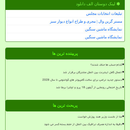
لینک دوستان الف دانلود
تبلیغات انتخابات مجلس
مستر گرین وال | مجری و طراح انواع دیوار سبز
نمایشگاه ماشین سنگین
نمایشگاه ماشین سنگین
پربیننده ترین ها
کدام حساب ها حذف شدند؟
اتصال کامل اینترنت بین الملل مشترکان برقرار شد
دستور جدید ترامپ برای ساخت کامپیوتر های کوانتومی تا سال 2028
تاریخ احتمالی رونمایی از آیفون 18 پرو و اولترا برملا شد
پربحث ترین ها
متا از نخست وزیر هند پوزش خواست
دقیقا به اندازه مصرف ترافیک بین الملل از حجم بسته کسر می شود