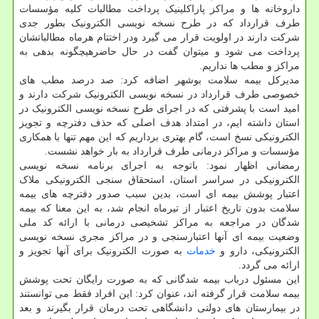
داروخانه ها و مراکز پاراکلینیک پرداخت مطالبات کلیه مؤسسات
طرف قرارداد که در طرح نسخه نویسی الکترونیک بطور جدی
شرکت دارند در اولویت قرار می گیرد ودر اختتام هرماه مطالباتشان
پرداخت می شود و میتوان گفت در حال حاضرهیچگونه بدهی به
مراکز و مطب ها نداریم.
مدیرکل بیمه سلامت بوشهر اضافه کرد: صد درصد مطب های
خصوصی طرف قرارداد در نسخه نویسی الکترونیک شرکت دارند و
امید است با پشرفتی که در اجرای طرح نسخه نویسی الکترونیک در
استان داشته ایم، در امتداد هدف اصلی که حذف دفترچه و تجویز
الکترونیکی نسخ است، گام بهتری برداریم که این مهم تنها با همکاری
مؤسسات و مراکز درمانی طرف قرارداد به بار خواهد نشست.
رمضانی اظهار نمود: باتوجه به اجرای برنامه نسخه نویسی
الکترونیکی در سراسر استان، استحقاق سنجی الکترونیکی ملاک
اعتبار پوشش بیمه ای است، بدین سبب صدور دفترچه های بیمه
سلامت بدون تاریخ اعتبار از تیرماه انجام شد، به این معنا که بیمه
شدگان در مراجعه به مراکز تشخیصی درمانی با ارائه کد ملی
وضعیت بیمه ای آنها اعتبارسنجی و در مراکز مجری نسخه نویسی
الکترونیکی، دارو و
خدمات
به صورت الکترونیک برای آنها تجویز و
ارائه می گردد.
این مسئول درباب بیمه شدگانی که به صورت رایگان تحت پوشش
بیمه سلامت قرار گرفته اند، عنوان کرد: این افراد فقط می توانستند
در بیمارستان های دولتی دانشگاهی تحت درمان قرار بگیرند و بعد