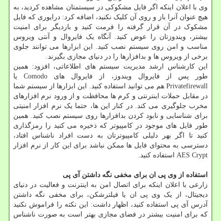
وی با اعلان اینکه اگر فایل مشکوکی در سیستمتان مشاهده کردید، به
هیچ عنوان آنرا باز و روی آن کلیک نکنید، اضافه کرد: درایوری که فایل
مشکوک در آن قرار گرفته را فرمت کنید و باردیگر برای امنیت
بیشتر، ویندوزتان را عوض کنید. آنگاه یک فایروال و آنتی ویروس
مناسب و امن روی سیستم نصب کنید. این ابزارها می توانند جلوی
برخی از ویروس ها و بدافزارها را در دنیای مجازی بگیرند.
این کارشناس ارشد مدیریت سیستم های اطلاعاتی، افزود: همین
طور پس از فایروال ویندوز، از فایروال های Comodo یا
Privatefirewall هم می توانید استفاده کنید. این ابزارها از سیستم شما
در مقابل حملات اینترنتی و کرم ها محافظت و از ورود نرم افزارهای
مخرب جلوگیری می کند. در کنار این ها، حتما یک نرم افزار امنیتی
برای شناسایی و نابود کردن بدافزارها روی سیستم نصب کنید. همین
طور فایل های موجود در کامپیوتر که ذخیره می کنید را رمزگذاری
کنید تا اگر بهر دلیلی کامپیوترتان به دست افراد ناشناس افتاد،
دسترسی به محتوای فایل ها ممکن نباشد برای این کار از نرم افزار
AES Crypt استفاده کنید.
استفاده از وی پی ان برای مخفی نگه داشتن آی پی
زارعی با اعلان اینکه برای اتصال امن به اینترنت و فعالیت در دنیای
دیجیتال، از یک وی پی ان یا فیلترشکن، برای مخفی نگه داشتن
آدرس آی پی استفاده کنید، اظهار داشت: این نکته را فراموش نکنید
که برای امنیت بیشتر در فضای مجازی بهتر است به صورت ناشناس