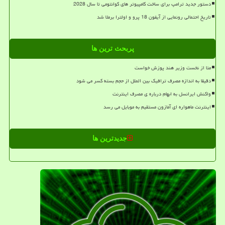
دستور جدید ترامپ برای ساخت کامپیوتر های کوانتومی تا سال 2028
تاریخ احتمالی رونمایی از آیفون 18 پرو و اولترا برملا شد
پربحث ترین ها
متا از نخست وزیر هند پوزش خواست
دقیقا به اندازه مصرف ترافیک بین الملل از حجم بسته کسر می شود
واکنش ایرانسل به ابهام درباره ی مصرف اینترنت
اینترنت ماهواره ای آمازون مستقیم به موبایل می رسد
جدیدترین ها