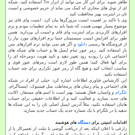
ظاهر شوید. برای این کار می توانید از ابزار Tor استفاده کنید، شبکه
ای از تونل های مجازی که کمک می نماید از حریم خصوصی و امنیت
تان در اینترنت بهتر محافظت کنید.
وی با تاکید بر اهمیت امنیت مرورگرها بیان کرد: امنیت وای فای نیز
موضوع بسیار مهمی هست که شما باید به تمام تنظیمات مودم و نرم
افزارهای کاربردی برای اینترنت وای فای و امنیت آن بپردازید. همین
طور برای افزایش امنیت سیستمتان حتما نرم افزارهای مورد نیاز را
از فروشگاه ها رسمی
دانلود
و اگر هم نمی توانید نرم افزارهای متن
باز استفاده کنید. رمز عبور تمام ایمیل ها و حساب های شبکه های
اجتماعی تان را زودبه زود تغییر دهید و تایید هویت دومرحله ای را
برای آنها فعال کنید؛ همین طور لازم است رمزهای عبور قوی و
مناسب انتخاب کنید و هیچ گاه از رمز عبور تکراری برای چند حساب
استفاده نکنید.
این کارشناس فناوری اطلاعات اشاره کرد: خیلی از افراد در شبکه
های اجتماعی و پیام رسان های پرمخاطب مثل فیسبوک، اینستاگرام،
تلگرام
و واتساپ فعال هستند؛ بهتر است با اسم های مستعار، اکانت
های جدید بسازید و فعالیت کنید و از اطلاعات حقیقی برای حساب
هایتان استفاده نکنید، مثلاً آدرس ایمیل اصلی تان را به این شبکه ها
ندهید یا در تلگرام با یک شماره جدید یک حساب جدید بسازید.
اقدامات امنیتی برای
دستگاه
های هوشمند
زارعی با اعلان اینکه بعد از دریافت گوشی یا تبلت از تعمیرکار یا از
افراد ناشناس، آنرا به تنظیمات کارخانه ای برگردانید، اضافه کرد: