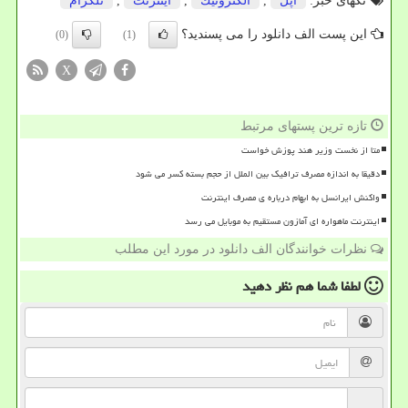
تگهای خبر:
اپل
,
الكترونیك
,
اینترنت
,
تلگرام
این پست الف دانلود را می پسندید؟
(0)
(1)
X
تازه ترین پستهای مرتبط
متا از نخست وزیر هند پوزش خواست
دقیقا به اندازه مصرف ترافیک بین الملل از حجم بسته کسر می شود
واکنش ایرانسل به ابهام درباره ی مصرف اینترنت
اینترنت ماهواره ای آمازون مستقیم به موبایل می رسد
نظرات خوانندگان الف دانلود در مورد این مطلب
لطفا شما هم
نظر دهید