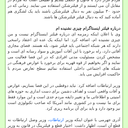
مقابل آن می ایستند و از فیلترشکن استفاده می نمایند. زمانی که در
حدود ۳۰ میلیون نفر به دنبال فیلترشکن باشند باید یک لشگری هم
آماده کنید که به دنبال فیلتر فیلترشکن ها باشند.
درباره فیلتر اینستاگرام چیزی نشنیده ام
وی با اعلان اینکه زمزمه ای درباره فیلتر اینستاگرام نیست و من
چیزی نشنیده ام، اضافه کرد: اما اینکه یک عده ای اعتقاد راسخی
دارند که هر شبکه اجتماعی باید فیلتر شود، بله هستند. فضای مجازی
آفاتی دارد، راه برخورد با این آفات آموزش و سواد رسانه ای است و
مشخص کردن مسئولیت مدنی افرادی که در این فضا فعالیت می
نمایند و اگر بخواهیم از قوه قهریه برای برخورد با عوارض فرهنگی در
شبکه های اجتماعی داخلی استفاده نمائیم سطح تعارض مردم با
حاکمیت افزایش می یابد.
وزیر ارتباطات اضافه کرد: نباید دوقطبی در این فضا بسازیم، عوارض
و آفات واقعی است و اهداف دشمن برای دست اندازی به حوزه های
امنیتی و اطلاعاتی ما و تغییر ذایقه مردم جدی است و این موارد فقط
برای ما نیست و در کشوری مانند آمریکا که صاحب تکنولوژی است
نیز وجود دارد و باید برای آن برنامه ریزی کرد.
آذری جهرمی با عنوان اینکه وزیر
ارتباطات
، وزیر وصل ارتباطات نه
قطع آن است، اظهار داشت: اختیار قطع و فیلترینگ در قانون به وزیر