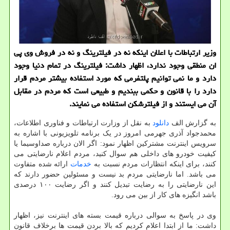
وزیر ارتباطات با اعلان اینكه نه در فیلترینگ و نه در فروش وی پی
ان منطقی وجود ندارد، اظهار داشت: فیلترینگ در تمام دنیا وجود
دارد و ما نمی توانیم پلتفرمی كه مورد استفاده بیشتر مردم قرار
دارد را با قانون و حكمی ببندیم و طبیعی است كه مردم در مقابل
آن می ایستند و از فیلترشكن استفاده می نمایند.
به گزارش الف
دانلود
به نقل از وزارت ارتباطات و فناوری اطلاعات،
محمدجواد آذری جهرمی امروز در یک برنامه تلویزیونی با اشاره به
سرویس اینترنت مشترکین اظهار نمود: اگر الان درباره صداوسیما یا
کیفیت خودرو های داخلی هم سوال کنید، مردم اعلام نارضایتی می
کنند، برای اینکه انتظارات مردم نسبت به
خدمات
ارائه شده متفاوت
می باشد. اما نارضایتی مردم بد نیست و مسئولین حضور دارند که
این نارضایتی را به رضایت تبدیل کنند و اگر رضایت ۱۰۰ درصدی
باشد انگیزه های کار از بین می رود.
وی در پاسخ به سوالی درباره قیمت بسته های اینترنت نیز، اظهار
داشت: ما از ابتدا اعلام کردیم که بالا بردن قیمت ها برخلاف قانون