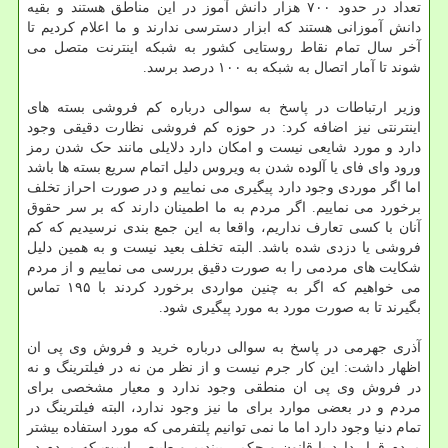
تعداد در حدود ۷۰۰ هزار دانش آموز در این مناطق هستند و بقیه
دانش آموزانی هستند که ابزار دسترسی ندارند و ما اعلام کردیم تا
آخر سال تمام نقاط روستایی کشور به شبکه اینترنت متصل می
شوند تا آمار اتصال به شبکه به ۱۰۰ درصد برسد.
وزیر ارتباطات در پاسخ به سوالی درباره کم فروشی بسته های
اینترنتی نیز اضافه کرد: در حوزه کم فروشی نظارت دقیقی وجود
دارد و مورد شایعی نیست و امکان دارد دلایلی مانند حک شدن رمز
ورود وای فای یا آلوده شدن به ویروس دلیل اتمام سریع بسته ها باشد
اما اگر موردی وجود دارد پیگیری می نماییم و در صورت احراز تخلف
برخورد می نماییم. اگر مردم به ما اطمینان دارند که بر سر حقوق
آنان با کسی تعارف نداریم، واقعا به این جمع بندی نرسیدیم که کم
فروشی یا دزدی شده باشد. البته تخلف بعید نیست و به همین دلیل
شکایت های مردمی را به صورت دقیق بررسی می نماییم و از مردم
می خواهیم که اگر به چنین مواردی برخورد کردند با ۱۹۵ تماس
بگیرند تا به صورت مورد به مورد پیگیری شود.
آذری جهرمی در پاسخ به سوالی درباره خرید و فروش وی پی ان
اظهار داشت: این کار جرم نیست و از نظر من نه در فیلترینگ و نه
در فروش وی پی ان منطقی وجود ندارد و معیار مشخصی برای
مردم و در بعضی موارد برای ما نیز وجود ندارد، البته فیلترینگ در
تمام دنیا وجود دارد اما ما نمی توانیم پلتفرمی که مورد استفاده بیشتر
مردم قرار دارد با قانون و حکمی ببندیم و طبیعی است که مردم در