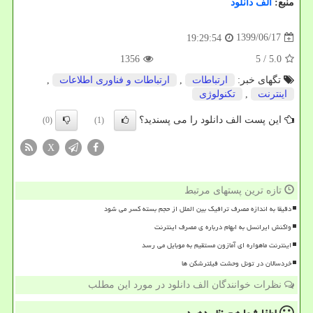
منبع:
الف دانلود
1399/06/17
19:29:54
1356
/ 5
5.0
تگهای خبر:
ارتباطات
,
ارتباطات و فناوری اطلاعات
,
اینترنت
,
تكنولوژی
این پست الف دانلود را می پسندید؟
(0)
(1)
X
تازه ترین پستهای مرتبط
دقیقا به اندازه مصرف ترافیک بین الملل از حجم بسته کسر می شود
واکنش ایرانسل به ابهام درباره ی مصرف اینترنت
اینترنت ماهواره ای آمازون مستقیم به موبایل می رسد
خردسالان در تونل وحشت فیلترشکن ها
نظرات خوانندگان الف دانلود در مورد این مطلب