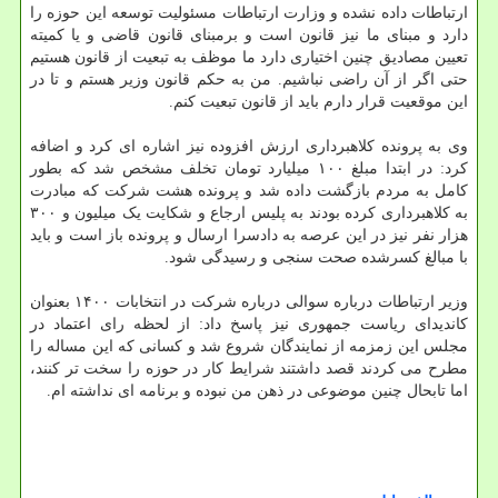
ارتباطات داده نشده و وزارت ارتباطات مسئولیت توسعه این حوزه را
دارد و مبنای ما نیز قانون است و برمبنای قانون قاضی و یا کمیته
تعیین مصادیق چنین اختیاری دارد ما موظف به تبعیت از قانون هستیم
حتی اگر از آن راضی نباشیم. من به حکم قانون وزیر هستم و تا در
این موقعیت قرار دارم باید از قانون تبعیت کنم.
وی به پرونده کلاهبرداری ارزش افزوده نیز اشاره ای کرد و اضافه
کرد: در ابتدا مبلغ ۱۰۰ میلیارد تومان تخلف مشخص شد که بطور
کامل به مردم بازگشت داده شد و پرونده هشت شرکت که مبادرت
به کلاهبرداری کرده بودند به پلیس ارجاع و شکایت یک میلیون و ۳۰۰
هزار نفر نیز در این عرصه به دادسرا ارسال و پرونده باز است و باید
با مبالغ کسرشده صحت سنجی و رسیدگی شود.
وزیر ارتباطات درباره سوالی درباره شرکت در انتخابات ۱۴۰۰ بعنوان
کاندیدای ریاست جمهوری نیز پاسخ داد: از لحظه رای اعتماد در
مجلس این زمزمه از نمایندگان شروع شد و کسانی که این مساله را
مطرح می کردند قصد داشتند شرایط کار در حوزه را سخت تر کنند،
اما تابحال چنین موضوعی در ذهن من نبوده و برنامه ای نداشته ام.