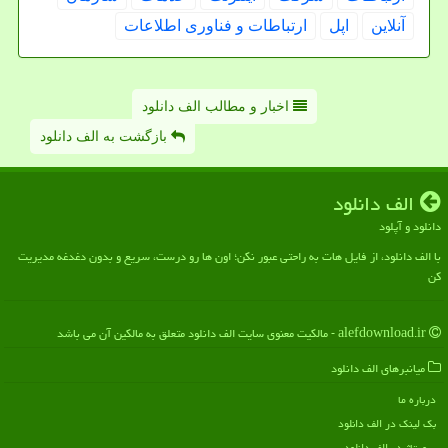
آنلاین
اپل
ارتباطات و فناوری اطلاعات
اخبار و مطالب الف دانلود
بازگشت به الف دانلود
الف دانلود
دانلود و آپلود
با الف دانلود، از فایل هات به راحتی عبور نکن؛ اون ها رو درست، سریع و بدون دغدغه مدیریت
کن
alefdownload.ir - مالکیت معنوی سایت الف دانلود متعلق به مالکین آن می باشد
میانبرهای الف دانلود
درباره ما
بک لینک در الف دانلود
رپورتاژ در الف دانلود