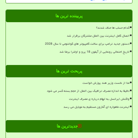
پربیننده ترین ها
کدام حساب ها حذف شدند؟
اتصال کامل اینترنت بین الملل مشترکان برقرار شد
دستور جدید ترامپ برای ساخت کامپیوتر های کوانتومی تا سال 2028
تاریخ احتمالی رونمایی از آیفون 18 پرو و اولترا برملا شد
پربحث ترین ها
متا از نخست وزیر هند پوزش خواست
دقیقا به اندازه مصرف ترافیک بین الملل از حجم بسته کسر می شود
واکنش ایرانسل به ابهام درباره ی مصرف اینترنت
اینترنت ماهواره ای آمازون مستقیم به موبایل می رسد
جدیدترین ها