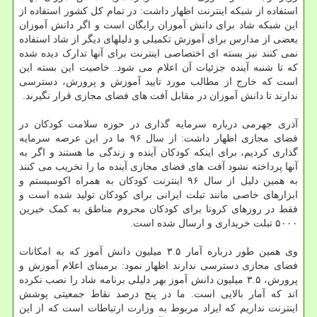
استفاده از شبکه اینترنت اظهار داشت: در تمام کل کشور استفاده از
این شبکه شاد برای دانش آموزان رایگان است و اگر دانش آموزان
بعضی از مدارس برای آموزش تکمیلی و دلیلهای دیگر از شاد استفاده
نمی کنند نیز بسته ای اختصاصی اینترنت برای آنها تدارک دیده شده
که تا شنبه آینده جزئیات آن اعلام می شود. خاصیت این بسته این
است که خارج از مطالب مورد تایید آموزش و پرورش، دسترسی
ندارند تا دانش آموزان در مقابل آفت های فضای مجازی قرار نگیرند.
آذری جهرمی درباره سرمایه گذاری در حوزه سلامت کودکان در
فضای مجازی اظهار داشت: از سال ۹۶ ما در این عرصه سرمایه
گذاری کردیم، برای اینکه کودکان آینده و زندگی ما هستند و اگر به
آنها پرداخته نشود آفت های فضای مجازی آینده ما را تخریب می کنند
به همین دلیل از سال ۹۶ اینترنت کودکان به همراه اکوسیستم و
ابزارهای خاصی مانند تبلت ایرانی برای کودکان تولید شده است و
فقط در روزهای کرونا برای کودکان محروم مناطق به کمک خیرین
۵۰۰۰ تبلت خریداری و ارسال شده است.
وی همین طور درباره آمار ۳.۵ میلیون دانش آموز که به امکانات
فضای مجازی دسترسی ندارند اظهار نمود: برمبنای اعلام آموزش و
پرورش، ۳.۵ میلیون دانش آموز بهر دلیلی برنامه شاد را نصب نکرده
اند که آمار بالایی است. ما در پنج درصد نقاط جمعیتی پوشش
اینترنت نداریم که ایراد مربوط به وزارت ارتباطات است که از این