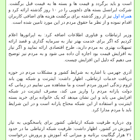
است و باید برگردد و قیمت ها و بسته ها به قیمت قبل برگشت.
شرکت ایرانسل بسته های دلجویی را در ۱۰ روز گذشته ارائه کرد و
همراه اول
نیز از روز گذشته برای برگشت هزینه های اضافی کاربران
اقدام نموده و از نظر ما حقوق مردم در این مورد تامین شده است.
وزیر ارتباطات و فناوری اطلاعات اضافه کرد: به اپراتورها اعلام
کردیم که اگر برای خدمت بهتر نیاز به سرمایه گذاری و قصد ارائه
تسهیلات بهتری به مردم دارید، طرح اقتصادی ارائه نمایید و اگر نیاز
به افزایش قیمت بود اجازه آن داده می شود و به مردم نیز توضیح
می دهیم که دلیل این افزایش چیست.
آذری جهرمی با اشاره به شرایط کشور و مشکلات مردم در حوزه
دریافت خدمات ارتباطی، اظهار داشت: اینترنت و شبکه پهن باند
لزوم زندگی امروز مردم است و ما مشاهده می نماییم در زمانی که
دولت یارانه مردم را واریز می کند، مصرف اینترنت در شبکه
افزایش می یابد و این نشان میدهد که یک خانواده برای خرید بسته
اینترنت و استفاده از این شبکه محتاج یارانه است و در این شرایط
باید با مردم مدارا کرد.
وی درباره ظرفیت شبکه ارتباطی کشور برای پاسخگویی به نیاز
آموزش در کشور، اظهار داشت: ظرفیت شبکه ارتباطی ما در حدود
۲۱ هزار گیگابیت برثانیه و میزانی که آموزش و پرورش درخواست