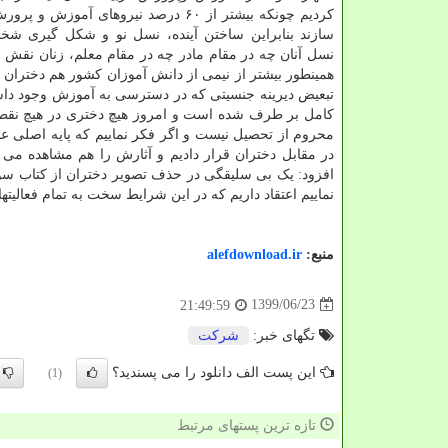
کردیم چونکه بیشتر از ۶۰ درصد نیروهای آموزش 
سازند بنابراین ساختن آینده، نسل نو و شکل گیری ش
نسل آنان چه در مقام مادر چه در مقام معلم، زنان نقش وی
همینطور بیشتر از نیمی از دانش آموزان کشور هم دختران هس
تبعیض دیرینه جنسیتی که در دسترسی به آموزش وجود د
کامل بر طرف شده است و امروز هیچ دختری در هیچ نقطه 
محروم از تحصیل نیست و اگر فکر نماییم که پایه اصلی ع
در مقابل دختران قرار دادیم و آثارش را هم مشاهده می ن
افزود: یک بی سلیقگی در حذف تصویر دختران از کتاب سوم 
نماییم اعتقاد داریم که در این شرایط سخت به تمام فعالیت
منبع:
alefdownload.ir
1399/06/23
21:49:59
تگهای خبر:
شركت
این پست الف دانلود را می پسندید؟
(1)
تازه ترین پستهای مرتبط