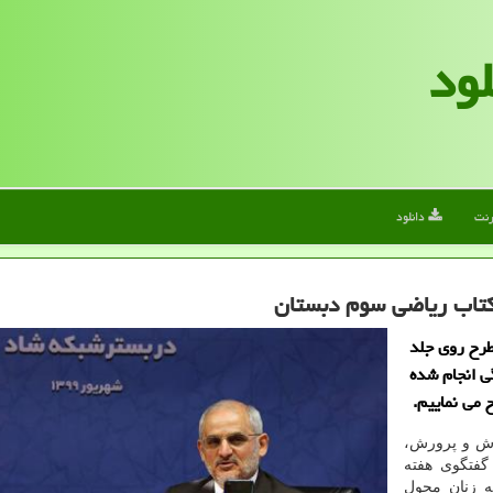
لود
رنت
دانلود
كتاب ریاضی سوم دبستان
طرح روی جلد
ی انجام شده
 می نماییم.
زش و پرورش،
گفتگوی هفته
ه زنان محول