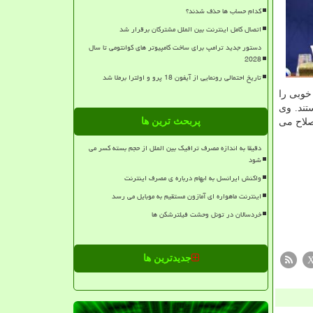
کدام حساب ها حذف شدند؟
اتصال کامل اینترنت بین الملل مشترکان برقرار شد
دستور جدید ترامپ برای ساخت کامپیوتر های کوانتومی تا سال
2028
تاریخ احتمالی رونمایی از آیفون 18 پرو و اولترا برملا شد
خوبی را
تند. وی
پربحث ترین ها
صلاح می
دقیقا به اندازه مصرف ترافیک بین الملل از حجم بسته کسر می
شود
واکنش ایرانسل به ابهام درباره ی مصرف اینترنت
اینترنت ماهواره ای آمازون مستقیم به موبایل می رسد
خردسالان در تونل وحشت فیلترشکن ها
جدیدترین ها