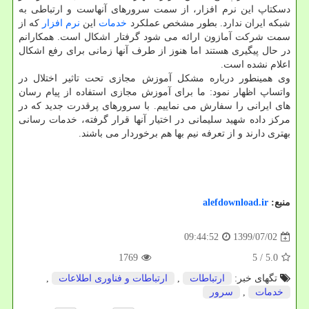
دسکتاپ این نرم افزار، از سمت سرورهای آنهاست و ارتباطی به
شبکه ایران ندارد. بطور مشخص عملکرد
خدمات
این
نرم افزار
که از
سمت شرکت آمازون ارائه می شود گرفتار اشکال است. همکارانم
در حال پیگیری هستند اما هنوز از طرف آنها زمانی برای رفع اشکال
اعلام نشده است.
وی همینطور درباره مشکل آموزش مجازی تحت تاثیر اختلال در
واتساپ اظهار نمود: ما برای آموزش مجازی استفاده از پیام رسان
های ایرانی را سفارش می نماییم. با سرورهای پرقدرت جدید که در
مرکز داده شهید سلیمانی در اختیار آنها قرار گرفته، خدمات رسانی
بهتری دارند و از تعرفه نیم بها هم برخوردار می باشند.
منبع:
alefdownload.ir
1399/07/02
09:44:52
1769
/ 5
5.0
تگهای خبر:
ارتباطات
,
ارتباطات و فناوری اطلاعات
,
خدمات
,
سرور