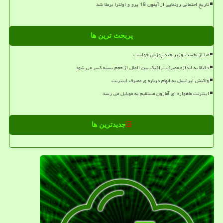
تاریخ احتمالی رونمایی از آیفون 18 پرو و اولترا برملا شد
پربحث ترین ها
متا از نخست وزیر هند پوزش خواست
دقیقا به اندازه مصرف ترافیک بین الملل از حجم بسته کسر می شود
واکنش ایرانسل به ابهام درباره ی مصرف اینترنت
اینترنت ماهواره ای آمازون مستقیم به موبایل می رسد
جدیدترین ها