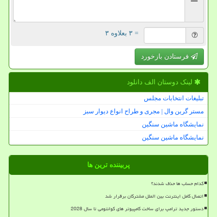
= ۳ بعلاوه ۳
فرستادن بازخورد
لینک دوستان الف دانلود
تبلیغات انتخابات مجلس
مستر گرین وال | مجری و طراح انواع دیوار سبز
نمایشگاه ماشین سنگین
نمایشگاه ماشین سنگین
پربیننده ترین ها
کدام حساب ها حذف شدند؟
اتصال کامل اینترنت بین الملل مشترکان برقرار شد
دستور جدید ترامپ برای ساخت کامپیوتر های کوانتومی تا سال 2028