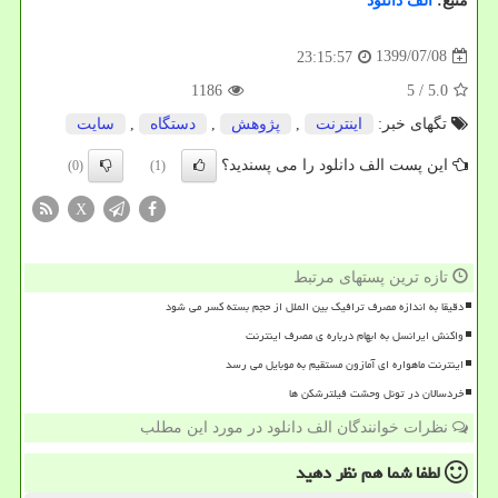
منبع:
الف دانلود
1399/07/08
23:15:57
1186
/ 5
5.0
تگهای خبر:
اینترنت
,
پژوهش
,
دستگاه
,
سایت
این پست الف دانلود را می پسندید؟
(0)
(1)
X
تازه ترین پستهای مرتبط
دقیقا به اندازه مصرف ترافیک بین الملل از حجم بسته کسر می شود
واکنش ایرانسل به ابهام درباره ی مصرف اینترنت
اینترنت ماهواره ای آمازون مستقیم به موبایل می رسد
خردسالان در تونل وحشت فیلترشکن ها
نظرات خوانندگان الف دانلود در مورد این مطلب
لطفا شما هم
نظر دهید