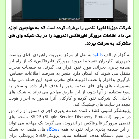
شركت موزیلا اخیرا نقصی را برطرف كرده است كه به مهاجمین اجازه
می داد اطلاعات مرورگر فایرفاكس اندروید را در یك شبكه وای فای
مشترك، به سرقت ببرند.
به گزارش الف
دانلود
به نقل از مرکز مدیریت راهبردی افتای ریاست
جمهوری، کاربران «نسخه اندروید مرورگر فایرفاکس» که از راه این
صدمه پذیری بحرانی مورد نفوذ قرار می گیرند، به صفحات مخرب
منتقل می شوند که امکان دارد منجر به سرقت اطلاعات حساس،
بارگیری بدافزار یا نصب افزونه های مخرب شود. این حمله می تواند
مسیریاب های وای فای صدمه پذیر را هدف قرار داده و منجر به
سوءاستفاده از آنها شود، از این طریق مهاجم می تواند به شبکه های
داخلی یک شرکت نفوذ کرده و کارکنان آنرا مجبور به احراز هویت
مجدد در سایت های فیشینگ کند.
پژوهشگر امنیتی کشف کننده صدمه پذیری اجرای دستور از راه دور
در موتور (SSDP (Simple Service Discovery Protocol نسخه های
قدیمی مرورگر فایرفاکس در اندروید، می گوید: یک مهاجم می تواند
از این صدمه پذیری برای نفوذ به همه
دستگاه
های متصل به شبکه
بی سیم دستگاه هدف استفاده نماید. پروتکلSSDP پروتکلی برای