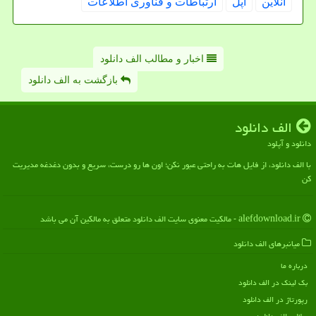
آنلاین
اپل
ارتباطات و فناوری اطلاعات
اخبار و مطالب الف دانلود
بازگشت به الف دانلود
الف دانلود
دانلود و آپلود
با الف دانلود، از فایل هات به راحتی عبور نکن؛ اون ها رو درست، سریع و بدون دغدغه مدیریت
کن
alefdownload.ir - مالکیت معنوی سایت الف دانلود متعلق به مالکین آن می باشد
میانبرهای الف دانلود
درباره ما
بک لینک در الف دانلود
رپورتاژ در الف دانلود