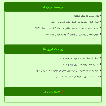
پربیننده ترین ها
کدام حساب ها حذف شدند؟
اتصال کامل اینترنت بین الملل مشترکان برقرار شد
دستور جدید ترامپ برای ساخت کامپیوتر های کوانتومی تا سال 2028
تاریخ احتمالی رونمایی از آیفون 18 پرو و اولترا برملا شد
پربحث ترین ها
راه اندازی یک سیستم مهم در تامین اجتماعی
متا از نخست وزیر هند پوزش خواست
دقیقا به اندازه مصرف ترافیک بین الملل از حجم بسته کسر می شود
واکنش ایرانسل به ابهام درباره ی مصرف اینترنت
جدیدترین ها