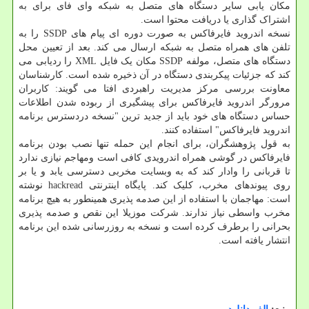
مکان یابی سایر دستگاه های متصل به شبکه وای فای برای به
اشتراک گذاری یا دریافت محتوا است.
نسخه اندروید فایرفاکس به صورت دوره ای پیام های SSDP را به
تلفن های همراه متصل به شبکه ارسال می کند. بعد از تعیین محل
دستگاه های متصل، مولفه SSDP مکان یک فایل XML را ردیابی می
کند که جزئیات پیکربندی دستگاه در آن ذخیره شده است. کارشناسان
معاونت بررسی مرکز مدیریت راهبردی افتا می گویند: کاربران
مرورگر اندروید فایرفاکس برای پیشگیری از ربوده شدن اطلاعات
حساس دستگاه های خود باید از جدید ترین "نسخه دردسترس برنامه
اندروید فایرفاکس" استفاده کنند.
به قول پژوهشگران، برای انجام این حمله تنها نصب بودن برنامه
فایرفاکس در گوشی همراه اندرویدی کافی است ومهاجم نیازی ندارد
تا قربانی را وادار کند که به وبسایت مخربی دسترسی یابد و یا بر
روی پیوندهای مخرب، کلیک کند. پایگاه اینترنتی hackread نوشته
است: مهاجمان با استفاده از این صدمه پذیری همینطور به هیچ برنامه
مخرب واسطی نیاز ندارند. شرکت موزیلا این نقص و صدمه پذیری
بحرانی را برطرف کرده است و نسخه به روزرسانی شده این برنامه
انتشار یافته است.