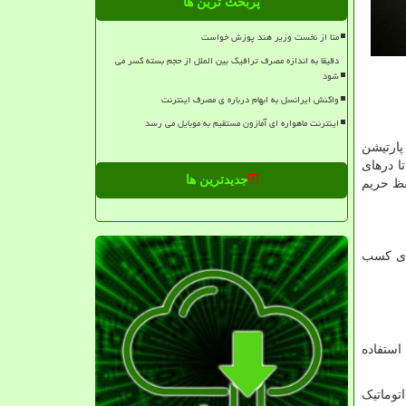
پربحث ترین ها
متا از نخست وزیر هند پوزش خواست
دقیقا به اندازه مصرف ترافیک بین الملل از حجم بسته کسر می
شود
واکنش ایرانسل به ابهام درباره ی مصرف اینترنت
اینترنت ماهواره ای آمازون مستقیم به موبایل می رسد
ارتیشن
ا درهای
جدیدترین ها
فظ حریم
ای کسب
استفاده
توماتیک