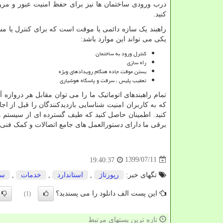
درب ورودی ساختمان ها نیز برای حفظ امنیت عبور و مرور
کنید.
راهبند یک سازه دائمی یا موقت است که برای کنترل یا مس
یکی می تواند این موارد باشد:
کنترل ورود به ساختمان
راه سازی
بستن موقت جاده هنگام رویدادهای ویژه
تعقیب پلیس ، سرقت و پاسگاه هوشیاری
تمام راهبندهای اتوماتیک ما را می توان مقابل هر درواز
که به کاربران امنیت شناسایی بازدیدکنندگان را قبل از اج
کنید. اطمینان حاصل کنید که طیف گسترده ای از سیستم های
برقی ما دارای دستورالعمل های جامع اتصالات و کمک فنی ر
1399/07/11
19:40:37
تگهای خبر:
رپورتاژ
,
استاندارد
,
خدمات
,
سا
این پست الف دانلود را می پسندید؟
(1)
تازه ترین پستهای مرتبط