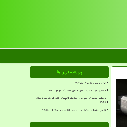
پربیننده ترین ها
کدام حساب ها حذف شدند؟
اتصال کامل اینترنت بین الملل مشترکان برقرار شد
دستور جدید ترامپ برای ساخت کامپیوتر های کوانتومی تا سال
2028
تاریخ احتمالی رونمایی از آیفون 18 پرو و اولترا برملا شد