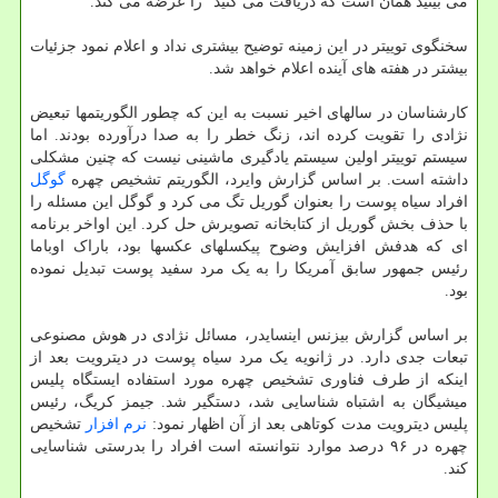
می بینید همان است که دریافت می کنید" را عرضه می کند.
سخنگوی توییتر در این زمینه توضیح بیشتری نداد و اعلام نمود جزئیات
بیشتر در هفته های آینده اعلام خواهد شد.
کارشناسان در سالهای اخیر نسبت به این که چطور الگوریتمها تبعیض
نژادی را تقویت کرده اند، زنگ خطر را به صدا درآورده بودند. اما
سیستم توییتر اولین سیستم یادگیری ماشینی نیست که چنین مشکلی
داشته است. بر اساس گزارش وایرد، الگوریتم تشخیص چهره
گوگل
افراد سیاه پوست را بعنوان گوریل تگ می کرد و گوگل این مسئله را
با حذف بخش گوریل از کتابخانه تصویرش حل کرد. این اواخر برنامه
ای که هدفش افزایش وضوح پیکسلهای عکسها بود، باراک اوباما
رئیس جمهور سابق آمریکا را به یک مرد سفید پوست تبدیل نموده
بود.
بر اساس گزارش بیزنس اینسایدر، مسائل نژادی در هوش مصنوعی
تبعات جدی دارد. در ژانویه یک مرد سیاه پوست در دیترویت بعد از
اینکه از طرف فناوری تشخیص چهره مورد استفاده ایستگاه پلیس
میشیگان به اشتباه شناسایی شد، دستگیر شد. جیمز کریگ، رئیس
پلیس دیترویت مدت کوتاهی بعد از آن اظهار نمود:
نرم افزار
تشخیص
چهره در ۹۶ درصد موارد نتوانسته است افراد را بدرستی شناسایی
کند.