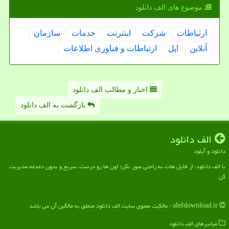
موضوع های الف دانلود
ارتباطات
شركت
اینترنت
خدمات
سازمان
آنلاین
اپل
ارتباطات و فناوری اطلاعات
اخبار و مطالب الف دانلود
بازگشت به الف دانلود
الف دانلود
دانلود و آپلود
با الف دانلود، از فایل هات به راحتی عبور نکن؛ اون ها رو درست، سریع و بدون دغدغه مدیریت
کن
alefdownload.ir - مالکیت معنوی سایت الف دانلود متعلق به مالکین آن می باشد
میانبرهای الف دانلود