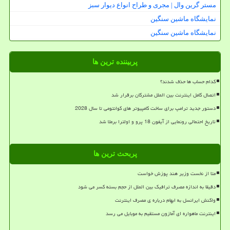
مستر گرین وال | مجری و طراح انواع دیوار سبز
نمایشگاه ماشین سنگین
نمایشگاه ماشین سنگین
پربیننده ترین ها
کدام حساب ها حذف شدند؟
اتصال کامل اینترنت بین الملل مشترکان برقرار شد
دستور جدید ترامپ برای ساخت کامپیوتر های کوانتومی تا سال 2028
تاریخ احتمالی رونمایی از آیفون 18 پرو و اولترا برملا شد
پربحث ترین ها
متا از نخست وزیر هند پوزش خواست
دقیقا به اندازه مصرف ترافیک بین الملل از حجم بسته کسر می شود
واکنش ایرانسل به ابهام درباره ی مصرف اینترنت
اینترنت ماهواره ای آمازون مستقیم به موبایل می رسد