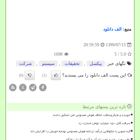
منبع:
الف دانلود
1399/07/13
20:59:59
1698
/ 5
5.0
تگهای خبر:
پیكسل
,
تحقیقات
,
سیستم
,
شركت
این پست الف دانلود را می پسندید؟
(0)
(1)
X
تازه ترین پستهای مرتبط
انویدیا و مایکروسافت ائتلاف هوش مصنوعی امن تشکیل دادند
سرقت کابل ۱۵۰ میلیارد تومان خسارت زد
کره جنوبی با شکوفایی درآمد تراشه هوش مصنوعی بودجه خویش را افزایش داد
رقیب چینی جدید اوپن ای آی و آنتروپیک از راه آمد