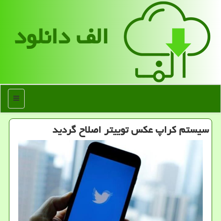
الف دانلود
منو
سیستم كراپ عكس توییتر اصلاح گردید