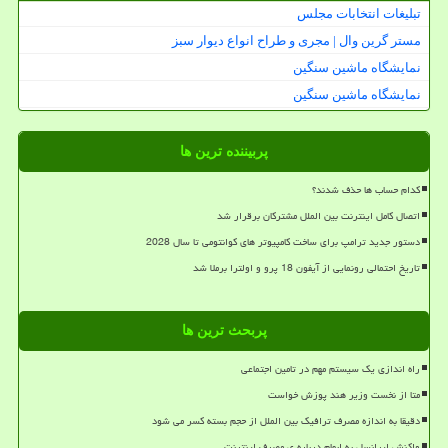
تبلیغات انتخابات مجلس
مستر گرین وال | مجری و طراح انواع دیوار سبز
نمایشگاه ماشین سنگین
نمایشگاه ماشین سنگین
پربیننده ترین ها
کدام حساب ها حذف شدند؟
اتصال کامل اینترنت بین الملل مشترکان برقرار شد
دستور جدید ترامپ برای ساخت کامپیوتر های کوانتومی تا سال 2028
تاریخ احتمالی رونمایی از آیفون 18 پرو و اولترا برملا شد
پربحث ترین ها
راه اندازی یک سیستم مهم در تامین اجتماعی
متا از نخست وزیر هند پوزش خواست
دقیقا به اندازه مصرف ترافیک بین الملل از حجم بسته کسر می شود
واکنش ایرانسل به ابهام درباره ی مصرف اینترنت