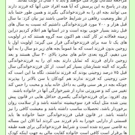
مراجعه کنندگان نوزاد می خواهند و باید تا ۴ سال در نوبت بمانند.
وی در پاسخ به این پرسش که آیا همه افراد حتی آنها که فرزند دارند
می توانند بچه ای را به فرزندخواندگی بگیرند و همین طور حتما باید
از نظر وضعیت رفاهی در شرایط خاصی باشند نیز بیان کرد: ما سال
قبل هزار و ۷۰۰ مورد فرزندخواندگی داشتیم که نسبت به سال های
قبل رشد بسیار خوبی بوده است و در استانها هم اعلام کردیم دراین
زمینه فعالانه تر کار کنند، هم اکنون سه گروه هستند که در اولویت
های یک تا سه برای فرزندخواندگی قرار می گیرند؛ اولویت اول با
زوجین بدون فرزند است که ما عموماً بچه های زیر دو سال را به آنها
می دهیم، گروه بعدی خانم های مجرد بالای ۳۰ سال هستند و بعد
زوجین دارای فرزند که تمایل دارند بچه ای را به فرزندخواندگی
بگیرند که البته شمارشان بسیار کم است. از کل فرزندخواندگی سال
قبل ۷۵ درصد زوجینی بودند که فرزند نداشتند، نگاه ما این است که
حتی زوجینی که فرزند ندارند هم کودکان با سن بالاتر را بپذیرند
چونکه بچه در هر سنی وقتی به داخل خانه بیاید و محبت را حس کند
تغییر می کند و ضرورتی ندارد از شیرخوارگی آنها در خانواده باشند.
وی افزود: برای فرزندخواندگی یکسری حداقل هایی در قانون پیش
بینی شده مثل اینکه فرد سوءپیشینه نداشته باشد و از سلامت روان
برخوردار باشد، تحصیلات مناسب داشته باشد و معیشت کافی را نیز
داشته باشد. در قانون قبلی فرزندخواندگی حتما خانواده ها باید
قسمتی از دارایی خودرا به نام فرزند می کردند اما الان این مساله
به قاضی سپرده شده است و شرایط فرزندخواندگی برای همه طبقه
ها برقرار است کافی است خانواده کفایت مالی به جهت اینکه کودک