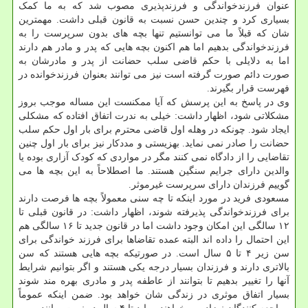
عنوان فرزندخواندگی و فرزندپذیری مصوب شد که به ما کمک
بسیاری کرد و چندین حسن نسبت به قانون قبلی داشت. مهمترین
شان که قبلاً ما می توانستیم تنها بچه های بدون سرپرست را به
فرزندخواندگی بدهیم اما هم اکنون بچه هایی که پدر و مادر هم دارند
اما به دلایلی با حکم قاضی سلب حضانت از پدر و مادرشان به
صورت دائم صورت گرفته است نیز می توانند بعنوان فرزندخوانده در
فهرست قرار بگیرند.
وی در پاسخ به این پرسش که آیا ممکنست این مساله موجب بروز
مشکلاتی شود، اظهار داشت: خیلی به ندرت اتفاق افتاده که مشکلی
ایجاد شود. چونکه در وهله اول قاضی محترم برای بار اول حکم سلب
حضانت را صادر نمی نماید. بهزیستی و مددکار نیز برای بار اول چنین
تقاضایی را از دادگاه نمی کنند مگر در مواردی که کودک آزاری بوده یا
والدین دارای جرایم سنگین هستند. ما اصطلاحاً به این بچه ها می
گوییم فرزندان دارای سرپرست غیرموثر.
مسعودی فرید در مورد اینکه تا چه سنی معمولاً بچه ها فرصت دارند
برای فرزندخواندگی پذیرفته شوند، اظهار داشت: در قانون قبلی تا
۱۲ سالگی این امکان وجود داشت اما در قانون جدید تا ۱۶ سالگی هم
این احتمال را داده اند البته عمده تقاضاها برای فرزند خواندگی برای
سن زیر ۴ تا ۵ سال است. در صورتیکه بچه هایی هستند که سن
بالاتری دارند و فرزندان بسیار درجه یکی هستند و اگر بتوانیم شرایط
آنها را تغییر بدهیم تا بتوانند از عاطفه پدر و مادری بهره مند شوند
بسیار اتفاق موثری در زندگی شان خواهد بود. ضمن اینکه عموماً