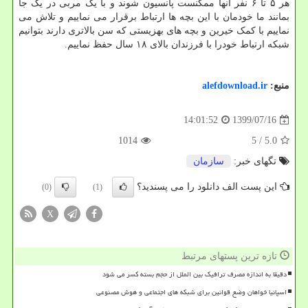
هر ۵ تا ۶ نفر آنها ممکنست پانسیون شوند و با یک مربی در یک جا
بمانند ما خودمان با این بچه ها ارتباط برقرار می نماییم و تلاش می
نماییم با کمک خیرین و بچه های بهزیستی که سن بالاتری دارند بتوانیم
شبکه ارتباط خودرا با فرزندان بالای ۱۸ سال حفظ نماییم.
منبع:
alefdownload.ir
1399/07/16
14:01:52
1014
/ 5
5.0
تگهای خبر:
سازمان
این پست الف دانلود را می پسندید؟
(0)
(1)
X
تازه ترین پستهای مرتبط
دقیقا به اندازه مصرف ترافیک بین الملل از حجم بسته کسر می شود
اسپانیا خواهان وضع قوانین برای شبکه های اجتماعی و هوش مصنوعی