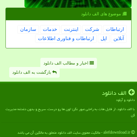
موضوع های الف دانلود
ارتباطات
شركت
اینترنت
خدمات
سازمان
آنلاین
اپل
ارتباطات و فناوری اطلاعات
اخبار و مطالب الف دانلود
بازگشت به الف دانلود
الف دانلود
دانلود و آپلود
با الف دانلود، از فایل هات به راحتی عبور نکن؛ اون ها رو درست، سریع و بدون دغدغه مدیریت
کن
alefdownload.ir - مالکیت معنوی سایت الف دانلود متعلق به مالکین آن می باشد