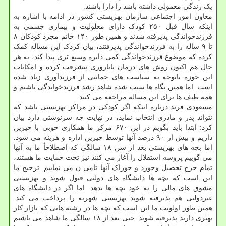
یک زندگی معمولی داشته باشد را دارا باشند.
معاون امور اجتماعی سازمان بهزیستی کشور در ادامه با اشاره به
اینکه سال قبل ۲۵۰ کودک دارای معلولیت و بیماری جسمی به
فرزندخواندگی پذیرفته شدند و همین طور ۱۴۰ خانم مجرد کودکان ۸
تا ۹ ساله را به فرزندخواندگی پذیرفتند، بیان کردک این مساله کمک
کرده که موضوع فرزندخواندگی کمی دایره وسیع تری پیدا کند، به هر
حال هم اکنون روش های درمان ناباروری پیشرفت کرده و امکانات
این حوزه باتوجه به سیاست های حمایتی از فرزندآوری زیاد شده
است. اما همین نگاه ها سبب شده شاهد رشد فرزندخواندگی باشیم و
همه طیف ها برای این مساله مراجعه می کنند.
مسعودی فرید درباره اینکه اگر کودکی در مراکز بهزیستی باشد که
نتواند پدر و مادری انتخاب نماید، در نهایت چه سرنوشتی دارد بیان
کرد: ابتدا باید بگویم در این ۶۷۰ مرکز ما همکاری خوبی با خیرین
داریم و بیش از ۹۰ درصد آنها توسط خیرین اداره و هزینه می شود.
اما بچه های بهزیستی بعد از سن ۱۸ سالگی که اصطلاحاً ما به آنها
می گوییم پروسه استقلال را آغاز می کنند نیز تحت حمایت ما هستند،
تمام خرج تحصیل وخورد و خوراک آنها تامی ن می نماییم. ترجیح ما
این است که بچه ها دانشگاه های دولتی قبول شوند و بهزیستی
مشوق های مالی را به خود بچه ها بدهد. اما اگر در دانشگاه های
غیردولتی هم پذیرفته شوند بهزیستی شهریه را پرداخت می کند.
همین طور اولویت ما این است که بچه ها در رشته هایی که بازار کار
بهتری دارند پذیرفته شوند. حتی بعد از ۱۸ سالگی ما شاهد می باشیم