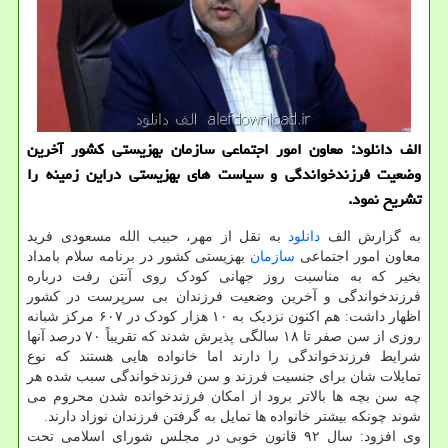
الف دانلود: معاون امور اجتماعی سازمان بهزیستی كشور آخرین
وضعیت فرزندخواندگی و سیاست های بهزیستی دراین زمینه را
تشریح نمود.
به گزارش الف
دانلود
به نقل از مهر، حبیب الله مسعودی فرید
معاون امور اجتماعی
سازمان
بهزیستی کشور در برنامه سلام بامداد
بخیر که به مناسبت روز جهانی کودک روی آنتن رفت درباره
فرزندخواندگی و آخرین وضعیت فرزندان بی سرپرست در کشور
اظهار داشت: هم اکنون نزدیک به ۱۰ هزار کودک در ۶۰۷ مرکز شبانه
روزی از سن صفر تا ۱۸ سالگی پذیرش شدند که تقریباً ۷۰ درصد آنها
شرایط فرزندخواندگی را دارند اما خانواده هایی هستند که نوع
تمایلات شان برای جنسیت فرزند و سن فرزندخواندگی سبب شده هر
چه سن بچه ها بالاتر برود از امکان فرزندخوانده شدن محروم می
شوند چونکه بیشتر خانواده ها تمایل به گرفتن فرزندان نوزاد دارند.
وی افزود: سال ۹۲ قانون خوبی در مجلس شورای اسلامی تحت