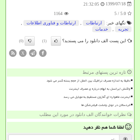
1399/07/18
21:32:05
1164
/ 5
5.0
تگهای خبر:
ارتباطات
,
ارتباطات و فناوری اطلاعات
,
تجربه
,
خدمات
این پست الف دانلود را می پسندید؟
(0)
(1)
X
تازه ترین پستهای مرتبط
دقیقا به اندازه مصرف ترافیک بین الملل از حجم بسته کسر می شود
واکنش ایرانسل به ابهام درباره ی مصرف اینترنت
اینترنت ماهواره ای آمازون مستقیم به موبایل می رسد
خردسالان در تونل وحشت فیلترشکن ها
نظرات خوانندگان الف دانلود در مورد این مطلب
لطفا شما هم
نظر دهید