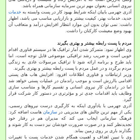
نیروی انسانی بعنوان مهم ترین سرمایه سازمانی همراه باشد.
آذری جهرمی بابیان اینکه شرایط بهبود کار در پست وابسته به
خدمات
جدید، خدمات بهتر، کیفیت بیشتر و بازاریابی مناسب می باشد، اظهار
داشت: نمی توان بدون این موارد انتظار افزایش درآمد و متعاقب آن
بهبود وضع معیشت کارکنان را داشت.
مردم با پست رابطه بیشتر و بهتری بگیرند
وی اظهار نمود: متمرکز شدن آمار ترافیک ها در سیستم فناوری اقدام
خوبی است و ضریب رشد ترافیکی موضوعی قابل توجه است، اما
باید طرح و برنامه ارائه شود تا ترافیک مرسولات عادی به زندگی
مردم برگردد و در عمل مردم با پست رابطه بیشتر و بهتری بگیرند.
وزیر ارتباطات و فناوری اطلاعات افزود: افزایش هاب های پستی
اقدامی باارزش است و موجب راندمان در عملیات پستی خواهد شد
اما در راندمان کار نیروی انسانی و تقسیم کارها و متناسب سازی
وظایف باید اقدامات جدی تر و مؤثرتری در دستور کار شرکت قرار
گیرد.
آذری جهرمی با یادآوری اینکه به کارگیری درست نیروهای رسمی،
یکی از مهم ترین چالش های مدیریتی در
سازمان
هاست اضافه کرد:
فرهنگ سازمانی ایجاب می کند که مدیران هم در رفتار خود
تجدیدنظر کنند و در صورت ضرورت خودشان نیز دست به کار شوند و
نگذارند باری بر روی زمین بماند.
وی با تبیین اهداف و اهمیت همگام شدن خدمات پست با تغییرات