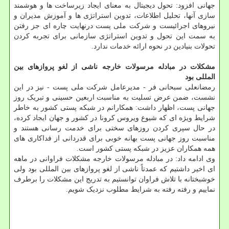
جهانی افزود: تحول دیجیتال به معنای ایجاد زیرساخت ها و هوشمند
سازی آنها، تحلیل اطلاعات، تدوین استراتژی ها و آموزش مدیران و
نیروهای اجرائیست و شرکت ملی پست درنهایت چاره ای جز رفتن
به سمت این تحول و تدوین استراتژی سازمانی برای تجربه کردن
تحولات بنیادین در نحوه ارائه خدمات ندارد.
مشکلات در مبادله مرسولات خارجه ناشی از لغو پروازهای بین
المللی بود
رمضانعلی سبحانی فر - مدیرعامل شرکت ملی پست - نیز در این
نشست، ضمن عرض تسلیت به مناسبت اربعین حسینی و تبریک روز
جهانی پست، اظهار داشت: همکارانم در شبکه پستی کشور به خاطر
شرایط ویژه ای که شیوع ویروس کرونا در کشور و جهان ایجاد کرده،
در حال سپری کردن روزهای سختی برای خدمت رسانی هستند و
مناسبت روز جهانی پست بهانه خوبی برای قدردانی از فداکاری های
همه همکاران عزیز در شبکه پستی کشور است.
وی ادامه داد: در مبادله مرسولات خارجه مشکلات فراوانی در ماهه
ای اخیر داشتیم که عمدتاً ناشی از لغو پروازهای بین المللی بود ولی
خوشبختانه با تلاش فراوان توانستیم به تدریج این مشکلات را برطرف
نماییم و رفته رفته به شرایط مطلوب نزدیک شویم.