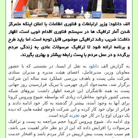
الف دانلود: وزیر ارتباطات و فناوری اطلاعات با اعلان اینكه متمركز
شدن آمار ترافیك ها در سیستم فناوری اقدام خوبی است، اظهار
داشت: ضریب رشد ترافیكی موضوعی قابل توجه است، اما باید طرح
و برنامه ارائه شود تا ترافیك مرسولات عادی به زندگی مردم
برگردد و در عمل مردم با پست رابطه بیشتر و بهتری بگیرند.
به گزارش الف
دانلود
به نقل از ایسنا، در نشستی که با حضور
معاونان وزیر، مدیرعامل، اعضای هیئت مدیره و مدیران ستادی
شرکت ملی پست و باهدف بررسی عملکرد سه ساله این شرکت
برگزار شد، محمدجواد آذری جهرمی با تبریک فرارسیدن روز جهانی
پست به همه تلاشگران این عرصه اظهار داشت: نیروهای شبکه
پستی کشور باوجود مخاطرات زیادی که بواسطه شیوع ویروس کرونا
برای آنها به وجود آمده، بیشتر از گذشته به کار خود ادامه دادند و
فراتر از توان خود کار کرده و این شرکت باوجود لطمه هایی که دیده
یک دوران اوج را در کار خود
تجربه
کرده است.
وی ادامه داد: شیوع ویروس کرونا حجم مراجعه به پست و ترافیک
مرسولات را افزایش داده که این از دو نظر حائز اهمیت می باشد،
هم سبب شده پست بیش ازپیش در کنار مردم باشد و افتخار خدمت