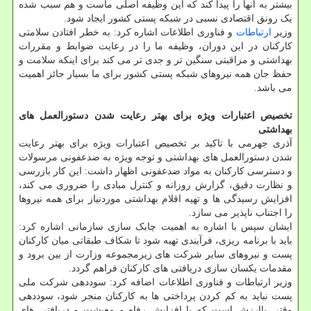
بیشتر به آنها را پیدا کند که این وظیفه اصلی ماست و هم سبب شده
یک رونق اقتصادی نسبی در شبکه پستی کشور ایجاد شود.
وزیر
ارتباطات
و فناوری اطلاعات اشاره کرد: به خطر افتادن سلامتی
کارکنان در این دوران، وظیفه ما را در رعایت ضوابط و مقررات
بهداشتی و مراقبتی سنگین تر و جدی تر می کند برای اینکه سلامت و
حفظ جان همه نیروهای شبکه پستی کشور برای ما بسیار حائز اهمیت
می باشد.
تخصیص اعتبارات ویژه برای بهتر رعایت شدن دستورالعمل های
بهداشتی
آذری جهرمی با تاکید بر تخصیص اعتبارات ویژه برای بهتر رعایت
شدن دستورالعمل های بهداشتی و توجه ویژه به ضدعفونی مرسولات
و دسترسی کارکنان به مواد ضدعفونی اظهار داشت: این کار بازرسی
و نظارت دقیق، گزارش روزانه و کنترل مبادی را ضروری می کند،
افزایش رسیدگی ها و تهیه اقلام بهداشتی موردنیاز برای همه نیروها
را اجتناب ناپذیر می سازد.
ایشان سپس با اشاره به اهمیت چابک سازی سازمانی اشاره کرد:
باید با برنامه ریزی، فرآیندی تهیه شود تا شکاف طبقاتی میان کارکنان
پست و نیروهای سایر شرکت های زیرمجموعه وزارت از بین برود و
مقدمات یکسان سازی دریافتی های کارکنان فراهم گردد.
وزیر ارتباطات و فناوری اطلاعات اضافه کرد: سوددهی شرکت ملی
پست نباید به کم کردن پرداختی ها به کارکنان منجر شود، سوددهی
وقتی باارزش است که با افزایش رفاه و معیشت و دریافتی های