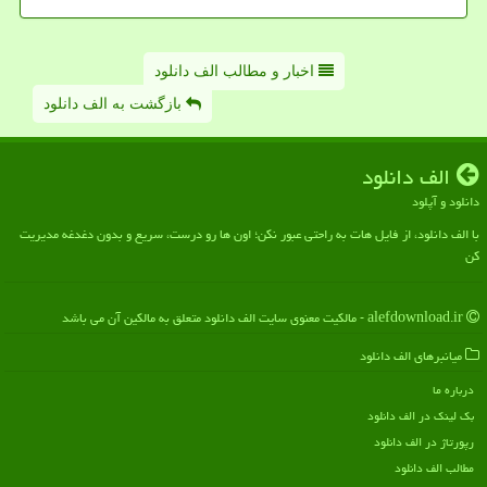
اخبار و مطالب الف دانلود
بازگشت به الف دانلود
الف دانلود
دانلود و آپلود
با الف دانلود، از فایل هات به راحتی عبور نکن؛ اون ها رو درست، سریع و بدون دغدغه مدیریت
کن
alefdownload.ir - مالکیت معنوی سایت الف دانلود متعلق به مالکین آن می باشد
میانبرهای الف دانلود
درباره ما
بک لینک در الف دانلود
رپورتاژ در الف دانلود
مطالب الف دانلود