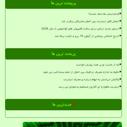
پربیننده ترین ها
کدام حساب ها حذف شدند؟
اتصال کامل اینترنت بین الملل مشترکان برقرار شد
دستور جدید ترامپ برای ساخت کامپیوتر های کوانتومی تا سال 2028
تاریخ احتمالی رونمایی از آیفون 18 پرو و اولترا برملا شد
پربحث ترین ها
متا از نخست وزیر هند پوزش خواست
دقیقا به اندازه مصرف ترافیک بین الملل از حجم بسته کسر می شود
واکنش ایرانسل به ابهام درباره ی مصرف اینترنت
اینترنت ماهواره ای آمازون مستقیم به موبایل می رسد
جدیدترین ها