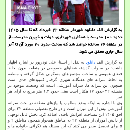
به گزارش الف دانلود شهردار منطقه ۲۲ خبرداد كه تا سال ۱۴۰۵
حدود ۱۰۰ مدرسه با همكاری شهرداری، دولت و خیرین مدرسه ساز
در منطقه ۲۲ ساخته خواهد شد كه ساخت حدود ۲۰ مورد آن تا آخر
سال جاری محقق می شود.
به گزارش الف
دانلود
به نقل از ایسنا، علی نوذرپور در اینباره اظهار
داشت: در سنوات گذشته فضاهای خصوصی در منطقه بدون لحاظ
فضای عمومی و ساخت مجتمع های مسکونی شکل گرفته و منطقه
به لحاظ سرانه های هفتگانه شهری گرفتار کمبودهای جدی است
همچون این سرانه ها، سرانه آموزشی است که وضعیت موجود در
منطقه ۲۲ حدود ۱۷ هکتار است یعنی حدود ۱.۳ متر مربع به ازای هر
نفر.
وی با اشاره به اینکه وضع مطلوب یا نیازهای منطقه در بحث سرانه
آموزشی بیش از این میزان است و در طرح تفصیلی منطقه ۲۲ برای
افق ۱۴۰۵ این مساحت افزایش یافته، اضافه کرد: بخش قابل توجهی
از دانش آموزان از منطقه ۲۲ به مناطق همجوار همچون مناطق ۲ و
۵ برای تحصیل سفر می کنند که این مسئله هم نگرانی خانواده ها و