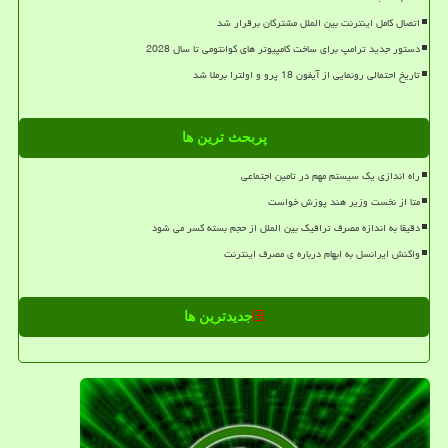
اتصال کامل اینترنت بین الملل مشترکان برقرار شد
دستور جدید ترامپ برای ساخت کامپیوتر های کوانتومی تا سال 2028
تاریخ احتمالی رونمایی از آیفون 18 پرو و اولترا برملا شد
پربحث ترین ها
راه اندازی یک سیستم مهم در تامین اجتماعی
متا از نخست وزیر هند پوزش خواست
دقیقا به اندازه مصرف ترافیک بین الملل از حجم بسته کسر می شود
واکنش ایرانسل به ابهام درباره ی مصرف اینترنت
جدیدترین ها