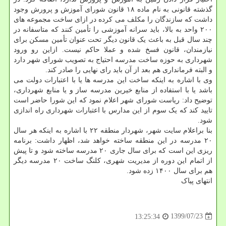
گذشته قانونی به نام ماده ۱۸ قانون شورای آموزش و پرورش وجود
داشت که سازندگان را مکلف می کرده در ازای ساخت مجموعه های
۲۰۰ واحد به بالا، باید سرانه آموزشی را تأمین کنند که متاسفانه در
چند سال قبل به باعث یک قانون دیگر تحت عنوان تأمین مسکن برای
نیازمندان، قانون فسخ شده و عملا حاکم نیست. ازاین رو ورود
شهرداری به حوزه ساخت مدرسه احتیاج به تصویب شورای شهر دارد
و البته فرمانداری هم بعد از آن باید رای نهایی را صادر کند.
وی با اشاره به اینکه ساخت این مدرسه ها یا با اعتبارات دولت می
باشد یا با استفاده از منابع خیرین مدرسه ساز و یا منابع شهرداری،
توضیح داد: ریاست شورای شهر اعلام نمود که این شورا حاضر است
تایید کند که یک سوم از این مدارس با اعتبارات شهرداری راه اندازی
شود.
بنا براعلام سایت شهر، شهردار منطقه ۲۲ با اشاره به اینکه هر سال
۲۰ مدرسه در این منطقه ساخته خواهد شد، اظهار داشت: برنامه
ریزی این است که برای سال جاری ۲۰ مدرسه ساخته شود و تا پیش
از اتمام این دوره از مدیریت شهری، کلنگ ساخت ۲۰ مدرسه دیگر
هم برای سال ۱۴۰۰ زده شود.
انتهای پیاک
1399/07/23
13:25:34