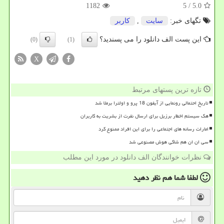
1182
/ 5
5.0
تگهای خبر:
سایت
,
كاربر
این پست الف دانلود را می پسندید؟
(0)
(1)
X
تازه ترین پستهای مرتبط
تاریخ احتمالی رونمایی از آیفون 18 پرو و اولترا برملا شد
هک سیستم اخطار برزیل برای ارسال نفرت از بشریت به کاربران
امارات رسانه های اجتماعی را برای این افراد ممنوع کرد
سی ان ان هم شاکی هوش مصنوعی شد
نظرات خوانندگان الف دانلود در مورد این مطلب
لطفا شما هم
نظر دهید