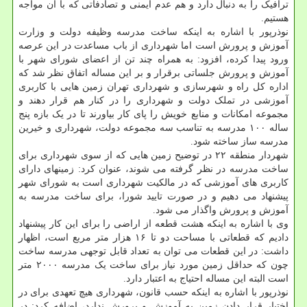
ترافیک را به دنبال دارد و هم عدم ایمنی و تصادفاتی که با آن مواجه
هستیم.
نوذرپور با اشاره به اینکه ساخت مدرسه وظیفه دولت و وزارت
آموزش و پرورش است اما شهرداری از باب مساعدت در این عرصه
ورود پیدا کرده، افزود: به همراه چند تن از اعضای شورای شهر با
آموزش و پرورش جلساتی برقرار و بر این مساله اتفاق نظر شد که
اداره کل راه و شهرسازی و شهرداری تهران زمین هایی با کاربری
آموزشی در تملک دولت و شهرداری را در کنار هم قرار دهند و
مجموعه امکانات و منابع خویش را پای کار بیاورند تا در یک بازه پنج
ساله ۱۰۰ مدرسه به تناسب سه مجموعه دولت، شهرداری و خیرین
مدرسه ساز ساخته شود.
شهردار منطقه ۲۲ در توضیح زمین هایی که از سوی شهرداری برای
ساخت مدرسه در نظر گرفته می شوند، عنوان کرد: زمینهای دارای
کاربری های آموزشی که در مالکیت شهرداری است به شورای شهر
پیشنهاد می دهیم و در صورت تایید شورا، برای ساخت مدرسه به
آموزش و پرورش واگذار می شود.
وی با اشاره به اینکه هشت قطعه از اراضی را برای این کار پیشنهاد
دادیم که قطعاتی با مساحت دو تا ۱۶ هزار متر مربع است، اظهار
داشت: در این قطعات می توان به تعداد قابل توجهی مدرسه ساخت
چون که حداقل زمین مورد نیاز برای ساخت یک مدرسه ۲۰۰۰ متر
است البته این مساله احتیاج به اعتبار دارد.
نوذرپور با اشاره به اینکه حسب قانون، شهرداری هیچ تعهدی برای در
اختیار قرار دادن زمین به آموزش و پرورش ندارد، اضافه کرد: در