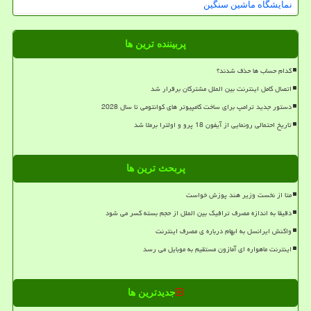
نمایشگاه ماشین سنگین
پربیننده ترین ها
کدام حساب ها حذف شدند؟
اتصال کامل اینترنت بین الملل مشترکان برقرار شد
دستور جدید ترامپ برای ساخت کامپیوتر های کوانتومی تا سال 2028
تاریخ احتمالی رونمایی از آیفون 18 پرو و اولترا برملا شد
پربحث ترین ها
متا از نخست وزیر هند پوزش خواست
دقیقا به اندازه مصرف ترافیک بین الملل از حجم بسته کسر می شود
واکنش ایرانسل به ابهام درباره ی مصرف اینترنت
اینترنت ماهواره ای آمازون مستقیم به موبایل می رسد
جدیدترین ها