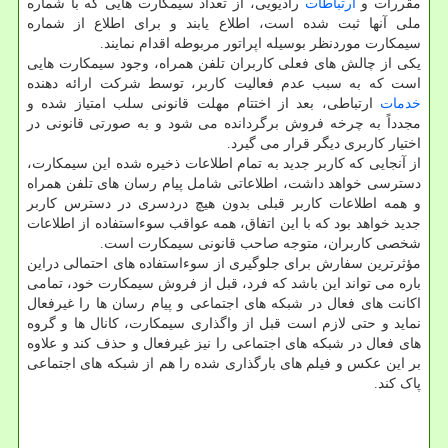
مقررات و
ارتباطات
رادیویی، از تعداد سیمکارت هایی که با شماره
ملی آنها ثبت شده است، اطلاع یابند و برای اطلاع از شماره
سیمکارت موردنظر بوسیله اپراتور مربوطه اقدام نمایند.
یکی از چالش های فعلی کاربران تلفن همراه، وجود سیمکارت هایی
است که به سبب عدم فعالیت کاربر، توسط شرکت ارائه دهنده
خدمات
ارتباطی، بعد از اختتام مهلت قانونی سلب امتیاز شده و
مجدداً به چرخه فروش برگردانده می شود و به صورتی قانونی در
اختیار کاربری دیگر قرار می گیرد.
از آنجایی که کاربر جدید به تمام اطلاعات ذخیره شده این سیمکارت،
دسترسی خواهد داشت، اطلاعاتی شامل پیام رسان های تلفن همراه
و همه اطلاعات کاربر قبلی بدون هیچ دردسری در دسترس کاربر
جدید خواهد بود که با این اتفاق، همه عواقب سوءاستفاده از اطلاعات
شخصی کاربران، متوجه صاحب قانونی سیمکارت است.
مؤثرترین سفارش برای جلوگیری از سوءاستفاده های احتمالی دراین
باره می تواند این باشد که فرد، قبل از فروش سیمکارت خود، تمامی
اکانت های فعال در شبکه های اجتماعی و پیام رسان ها را غیرفعال
نماید و حتی لازم است قبل از واگذاری سیمکارت، کانال ها و گروه
های فعال در شبکه های اجتماعی را نیز غیرفعال و حذف کند و علاوه
بر این عکس و فیلم های بارگذاری شده را هم از شبکه های اجتماعی
پاک کند.