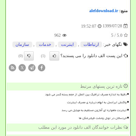
منبع:
alefdownload.ir
1399/07/28
19:52:07
962
/ 5
5.0
تگهای خبر:
ارتباطات
,
اینترنت
,
خدمات
,
سازمان
این پست الف دانلود را می پسندید؟
(0)
(1)
X
تازه ترین پستهای مرتبط
دقیقا به اندازه مصرف ترافیک بین الملل از حجم بسته کسر می شود
واکنش ایرانسل به ابهام درباره ی مصرف اینترنت
اینترنت ماهواره ای آمازون مستقیم به موبایل می رسد
خردسالان در تونل وحشت فیلترشکن ها
نظرات خوانندگان الف دانلود در مورد این مطلب