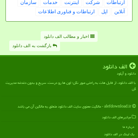
ارتباطات
شركت
اینترنت
خدمات
سازمان
آنلاین
اپل
ارتباطات و فناوری اطلاعات
اخبار و مطالب الف دانلود
بازگشت به الف دانلود
الف دانلود
دانلود و آپلود
با الف دانلود، از فایل هات به راحتی عبور نکن؛ اون ها رو درست، سریع و بدون دغدغه مدیریت
کن
alefdownload.ir - مالکیت معنوی سایت الف دانلود متعلق به مالکین آن می باشد
میانبرهای الف دانلود
درباره ما
بک لینک در الف دانلود