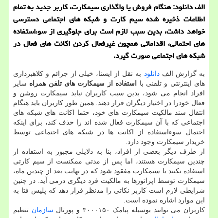
الف دانلود: هنگام فروش یا واگذاری سیمكارت، كاربر جدید به تمام
اطلاعات ذخیره شده سیم كارت و شبكه های اجتماعی دسترسی
خواهد داشت، بدین سبب لازم است برای جلوگیری از سوءاستفاده
های احتمالی، اقداماتی همچون غیرفعال كردن اكانت های فعال در
شبكه های اجتماعی صورت گیرد.
به گزارش الف
دانلود
به نقل از ایسنا، خیلی از جرائم و کلاهبرداری
های اینترنتی و تلفنی با
استفاده از سیمکارت های تلفن همراه
سایر
افراد انجام می شود، بدین سبب کاربران نباید سیمکارت روشن و
فعال خودرا در اختیار دیگران قرار دهند. همین طور کاربران باید هنگام
انتقال سند مالکیت سیمکارت های خود، حتما اکانت های شبکه های
اجتماعی که با آن سیمکارت فعال شده اند را حذف کند، برای اینکه
احتمال سوءاستفاده از اکانت ها در شبکه های اجتماعی توسط
خریدار سیمکارت وجود دارد.
از طرف دیگر بعضی از افراد، بنا به دلایلی مجبور به استفاده از
چندین سیمکارت هستند، اما پس از مدتی ممکنست از سیم کارتی
استفاده نکنند یا سیمکارت مفقود شود که در نهایت بعد از چندین ماه،
سیمکارت توسط اپراتورها به مالکیت فرد دیگری درمی آید. در چنین
شرایطی لازم است کاربر نکاتی را مدنظر قرار دهد که پلیس فتا به
این موارد اشاره نموده است.
کاربران می توانند بوسیله پیامک ۳۰۰۰۱۵۰ و پورتال
سازمان
تنظیم