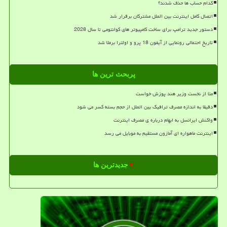
کدام حساب ها حذف شدند؟
اتصال کامل اینترنت بین الملل مشترکان برقرار شد
دستور جدید ترامپ برای ساخت کامپیوتر های کوانتومی تا سال 2028
تاریخ احتمالی رونمایی از آیفون 18 پرو و اولترا برملا شد
پربحث ترین ها
متا از نخست وزیر هند پوزش خواست
دقیقا به اندازه مصرف ترافیک بین الملل از حجم بسته کسر می شود
واکنش ایرانسل به ابهام درباره ی مصرف اینترنت
اینترنت ماهواره ای آمازون مستقیم به موبایل می رسد
جدیدترین ها