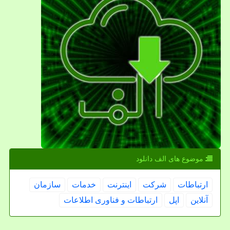
موضوع های الف دانلود
ارتباطات
شركت
اینترنت
خدمات
سازمان
آنلاین
اپل
ارتباطات و فناوری اطلاعات