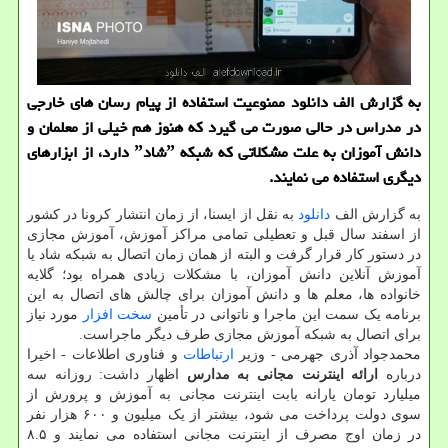
به گزارش الف دانلود ممنوعیت استفاده از پیام رسان های خارجی
در مدراس در حالی صورت می گیرد كه هنوز هم خیلی از معلمان و
دانش آموزان به علت مشكلاتی كه شبكه ˮشادˮ دارد، از ابزارهای
دیگری استفاده می نمایند.
به گزارش الف
دانلود
به نقل از ایسنا، از زمان انتشار کرونا در کشور
از اسفند سال قبل و تعطیلی تمامی مراکز آموزش، آموزش مجازی
در دستور کار قرار گرفت و البته از همان زمان اتصال به شبکه شاد یا
آموزش آنلاین دانش آموزان، با مشکلات زیادی همراه بود؛ گلایه
خانواده ها، معلم ها و دانش آموزان برای چالش های اتصال به این
برنامه یک سمت این ماجرا و ناتوانی در تأمین
سخت افزار
مورد نیاز
برای اتصال به شبکه آموزش مجازی طرف دیگر ماجراست.
محمدجواد آذری جهرمی - وزیر
ارتباطات
و فناوری اطلاعات - اخیرا
درباره
ارائه اینترنت مجانی به مدارس
اظهار داشت: روزانه سه
میلیارد تومان یارانه بابت اینترنت مجانی به آموزش و پرورش از
سوی دولت پرداخت می شود، بیشتر از یک میلیون و ۶۰۰ هزار نفر
در زمان اوج مصرف از اینترنت مجانی استفاده می نمایند و ۸.۵