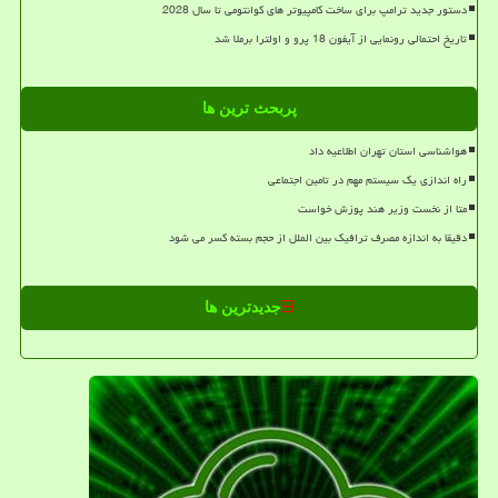
دستور جدید ترامپ برای ساخت کامپیوتر های کوانتومی تا سال 2028
تاریخ احتمالی رونمایی از آیفون 18 پرو و اولترا برملا شد
پربحث ترین ها
هواشناسی استان تهران اطلاعیه داد
راه اندازی یک سیستم مهم در تامین اجتماعی
متا از نخست وزیر هند پوزش خواست
دقیقا به اندازه مصرف ترافیک بین الملل از حجم بسته کسر می شود
جدیدترین ها