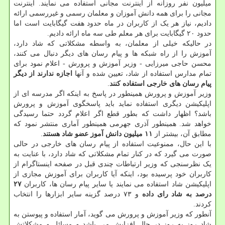
میلیون نفر روزانه از اینترنت مجانی استفاده می نمایند. اینترنت
مجانی را برای همه دانش آموزان و معلمان رسمی و غیررسمی ارائه
دادیم، نیاز هر یک از کاربران در ماه حدود هفت گیگابایت است اما
حدود ۲۰ گیگابایت برای هر معلم طی سه ماه ارائه دادیم.
در حالیکه خیلی از معلمان، به واسطه مشکلاتی که شاد دارد،
آموزش را از راه شبکه ها و پیام رسان های دیگر دنبال می کنند،
محسن حاجی میرزایی - وزیر آموزش و پرورش - اعلام نمود برای
تمام مدارس استفاده از شاد، تعیین شده و آنها
اجازه ندارند از دیگر
پیام رسان های خارجی استفاده کنند
.
وزیر آموزش و پرورش همینطور در پاسخ به اینکه اگر مدرسه ای از
اپلیکیشن دیگری استفاده نماید باید پاسخگوی آموزش و پرورش
باشد؟ اظهار داشت که بطور قطع اگر اعلام گردد حتما رسیدگی
خواهد شد. همینطور آذری جهرمی همینطور آماری منتشر نمود که
مطابق آن، بیشتر از
۱۱ میلیون دانش آموز عضو شاد هستند
.
با این حال، ممنوعیت استفاده از پیام رسان های خارجی در حالی
صورت می گیرد که در کنار تمام مشکلاتی که شاد دارد، با عنایت به
یک نظرسنجی که وزیر ارتباطات چندی قبل در صفحه اینستاگرام از
کاربران خود پرسیده بود، اینکه آیا کاربران برای آموزش مجازی از
اپلیکیشن شاد استفاده می نمایند یا سایر پیام رسان ها، کاربران
۲۷
درصد به شاد رای داده
و ۷۳ درصد گزینه سایر ابزارها را انتخاب
کردند.
آنطور که وزیر آموزش و پرورش می گوید، آمار استفاده و پیوستن به
شاد روز به روز در حال افزایش می باشد و مسائل و مشکلاتش