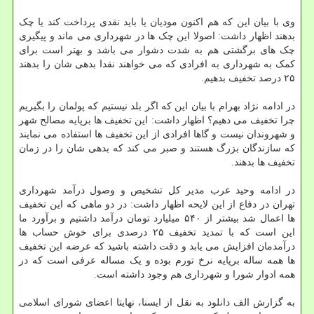
وی با بیان این که هم اکنون مودیان یا باید نقدی پرداخت کند یا چک
بدهند اظهار داشت: اصولا این چک ها در شهرداری می ماند و پیگیری
چک های برگشتی هم به شدت دشوار می باشد و بهتر است برای
کمک به شهرداری به افرادی که می خواهند نقدا بدهی شان را بدهند
۲۵ درصد تخفیف بدهیم.
در ادامه نژاد بهرام با بیان این که اگر بلد نیستیم که پولمان را بگیریم
چرا تخفیف می دهیم؟ اظهار داشت: این تخفیف ها برپایه مصالح شهر
و شهروندان نیست و گاها افرادی از این تخفیف ها استفاده می نمایند
که سازندگان بزرگ هستند و صبر می کند که بدهی شان را در زمان
تخفیف ها بدهند.
در ادامه وحید عرب مدیر کل تشخیص و وصول درآمد شهرداری
تهران در دفاع از این لایحه اظهار داشت: در دو ماهی که این تخفیف
ها اعمال شد بیشتر از ۵۴۰ میلیارد تومان درآمد داشتیم و برآورد ما
این است که با تمدید تخفیف ۲۵ درصدی برای خوش حساب ها
درآمدمان افزایش می یابد و دقت داشته باشید که عرضه این تخفیف
ها همه ساله برپایه نرخ تورم بوده و یک مساله عرفی است که در
همه ادوار شورا و شهرداری هم وجود داشته است.
به گزارش الف دانلود به نقل از ایسنا، نهایتا اعضای شورای اسلامی