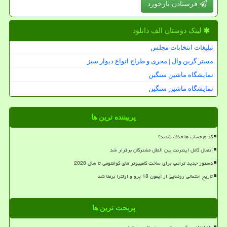
فرستادن بازخورد
لینک دوستان الف دانلود
تبلیغات انتخابات مجلس
مستر گرین وال | مجری و طراح انواع دیوار سبز
نمایشگاه ماشین سنگین
نمایشگاه ماشین سنگین
پربیننده ترین ها
کدام حساب ها حذف شدند؟
اتصال کامل اینترنت بین الملل مشترکان برقرار شد
دستور جدید ترامپ برای ساخت کامپیوتر های کوانتومی تا سال 2028
تاریخ احتمالی رونمایی از آیفون 18 پرو و اولترا برملا شد
پربحث ترین ها