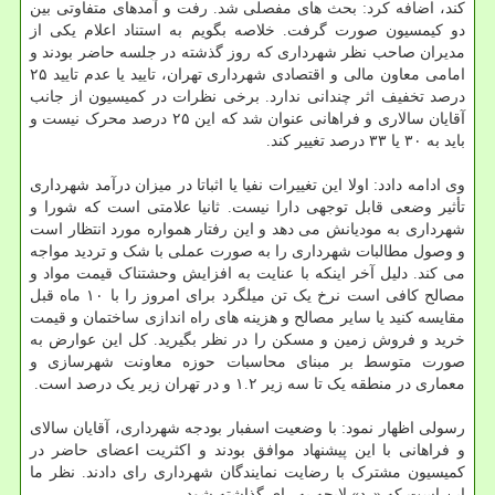
کند، اضافه کرد: بحث های مفصلی شد. رفت و آمدهای متفاوتی بین
دو کیمسیون صورت گرفت. خلاصه بگویم به استناد اعلام یکی از
مدیران صاحب نظر شهرداری که روز گذشته در جلسه حاضر بودند و
امامی معاون مالی و اقتصادی شهرداری تهران، تایید یا عدم تایید ۲۵
درصد تخفیف اثر چندانی ندارد. برخی نظرات در کمیسیون از جانب
آقایان سالاری و فراهانی عنوان شد که این ۲۵ درصد محرک نیست و
باید به ۳۰ یا ۳۳ درصد تغییر کند.
وی ادامه دادد: اولا این تغییرات نفیا یا اثباتا در میزان درآمد شهرداری
تأثیر وضعی قابل توجهی دارا نیست. ثانیا علامتی است که شورا و
شهرداری به مودیانش می دهد و این رفتار همواره مورد انتظار است
و وصول مطالبات شهرداری را به صورت عملی با شک و تردید مواجه
می کند. دلیل آخر اینکه با عنایت به افزایش وحشتناک قیمت مواد و
مصالح کافی است نرخ یک تن میلگرد برای امروز را با ۱۰ ماه قبل
مقایسه کنید یا سایر مصالح و هزینه های راه اندازی ساختمان و قیمت
خرید و فروش زمین و مسکن را در نظر بگیرید. کل این عوارض به
صورت متوسط بر مبنای محاسبات حوزه معاونت شهرسازی و
معماری در منطقه یک تا سه زیر ۱.۲ و در تهران زیر یک درصد است.
رسولی اظهار نمود: با وضعیت اسفبار بودجه شهرداری، آقایان سالای
و فراهانی با این پیشنهاد موافق بودند و اکثریت اعضای حاضر در
کمیسیون مشترک با رضایت نمایندگان شهرداری رای دادند. نظر ما
این است که «رد» لایحه به رای گذاشته شود.