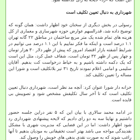
شهرداری به دنبال تعیین تکلیف است
رسولی در بخش دیگری از سخنان خود اظهار داشت: همان گونه که
توضیح داده شد، قدرالسهم عوارض حوزه شهرسازی و معماری از کل
هزینه های تمام شده یک متر مربع ساختمان در مناطق ۲۲ گانه تهران
۱.۱ درصد است و اینکه ما فکر نماییم با این ۱.۱ درصد می توانیم در
شرایط آشفته بازار اقتصاد امروز که پیش از ظهر دلار ۳۰ هزار تومان
و چهار پس از ظهر ۳۲ تومان است، شفاف عمل کرد، مثل این است
که یک دکمه داشته باشیم و به خیاط درخواست کت بدهیم. آقایان
سلیمی و امامی اعلام نمودند تاریخ ۳۱ تیر بلاتکلیف است و شورا این
مساله را تعیین تکلیف کند.
خزانه دار شورا عنوان کرد: آنچه مد نظر است، شهرداری دنبال تعیین
تکلیف است که تا آخر سال تکلیفش مشخص شود و تصویبش بی
فایده است.
در ادامه محمد سالاری با بیان این که ۵ نفر دراین جلسه حضور
داشتیم و نهایتا سه به دو رای دادیم که لایحه پیشنهادی شهرداری رد
شود اظهار داشت: اما در این فضایی که مدیریت شهری با مشکل
نقدیندگی مواجه می باشد بهتر است تخفیفاتی به مودیان بدهیم تا آنها
راغب شوند که به صورت نقدی بدهی های خویش را وصول کند.