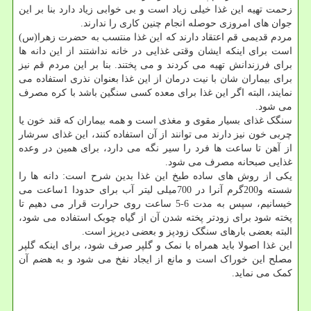
زحمت تهیه این غذا خیلی زیاد است و بی خوابی زیاد دارد بنا بر این
جوان های امروزی حوصله انجام چنین کاری را ندارند.
مردم قدیمی قم اعتقاد دارند که این غذا منتسب به حضرت زهرا(س)
است برای اینکه ایشان وقتی غذایی در خانه نداشتند از این دانه ها
برای فرزندانش تهیه می کردند و می پختند. بنا بر این مردم قم نیز
برای بیماران شان با نیت درمان از این غذا بعنوان نذری استفاده می
نمایند، البته اگر این غذا برای معده کسی سنگین باشد با کره مصرف
می شود.
سنگک غذای بسیار مقوی و مغذی است و همه بیماران که قند خون یا
چربی خون نیز دارند می توانند از آن استفاده کنند، این غذای سرشار
از آهن تا ساعت ها فرد را سیر نگه می دارد، برای همین در وعده
غذایی صبحانه مصرف می شود.
یکی از روش های ساده طبخ این غذا بدین شرح است: دانه ها را
شسته و200گرم آنرا در 700میلی لیتر آب برای حدودا 1ساعت می
خیسانیم، سپس به مدت 6-5 ساعت روی حرارت قرار می دهیم تا
پخته شود برای زودتر پخته شدن آن از گیاه چوبک استفاده می شود،
البته بعضی بارهای سنگک زودپز و بعضی دیرپز است.
این غذا اصولا باید همراه با نمک و گلپر صرف شود، برای اینکه گلپر
مصلح این خوراک است و مانع از ایجاد نفخ می شود و به هضم آن
کمک می نماید.