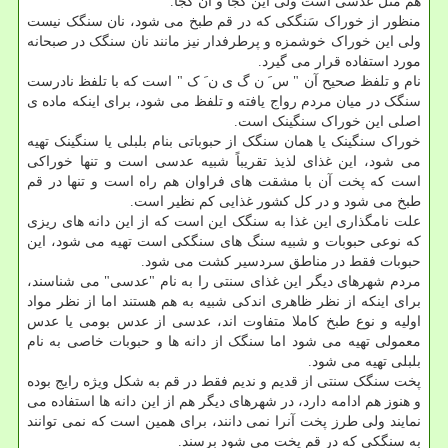
هم مثل عدسی است ولی این کجا و آن کجا.
منظور از خوراک سَنگکی که در قم طبخ می شود، نان سنگک نیست
ولی این خوراک خوشمزه و پرطرفدار نیز مانند نان سنگک در صبحانه
مورد استفاده قرار می گیرد.
نام و تلفظ صحیح آن " س َ ن گ ی ن َ ک " است که با تلفظ نادرست
سنگک در میان مردم رواج یافته و تلفظ می شود، برای اینکه ماده ی
اصلی این خوراک سنگینک است.
خوراک سنگینک یا همان سنگک از حبوباتی بنام بلبلی یا سنگینک تهیه
می شود، این غذای لذیذ تقریباً شبیه عدسی است و تنها خوراکی
است که پخت آن با مشقت های فراوان هم راه است و تنها در قم
طبخ می شود و در کل کشور غذایی کم نظیر است.
علت نامگذاری این غذا به سنگک این است که از این دانه های ریزی
که نوعی حبوبات و شبیه سنگ های سنگکی است تهیه می شود، این
حبوبات فقط در مناطق سردسیر کشت می شود.
مردم شهرهای دیگر این غذای سنتی را به نام "عدسی" می شناسند،
برای اینکه از نظر ظاهری اندکی شبیه به هم هستند اما از نظر مواد
اولیه و نوع طبخ کاملا متفاوت اند، عدسی از عدس بومی یا عدس
معمولی تهیه می شود اما سنگک از دانه ها و حبوبات خاصی به نام
بلبلی تهیه می شود.
پخت سنگک سنتی از قدیم و ندیم فقط در قم به شکل ویژه رایج بوده
و هنوز هم ادامه دارد، در شهرهای دیگر هم از این دانه ها استفاده می
نمایند ولی طرز پخت آنرا نمی دانند، برای همین است که نمی توانند
به سنگکی که در قم پخت می شود برسند.