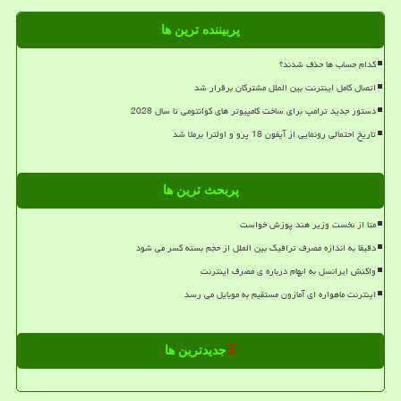
پربیننده ترین ها
کدام حساب ها حذف شدند؟
اتصال کامل اینترنت بین الملل مشترکان برقرار شد
دستور جدید ترامپ برای ساخت کامپیوتر های کوانتومی تا سال 2028
تاریخ احتمالی رونمایی از آیفون 18 پرو و اولترا برملا شد
پربحث ترین ها
متا از نخست وزیر هند پوزش خواست
دقیقا به اندازه مصرف ترافیک بین الملل از حجم بسته کسر می شود
واکنش ایرانسل به ابهام درباره ی مصرف اینترنت
اینترنت ماهواره ای آمازون مستقیم به موبایل می رسد
جدیدترین ها