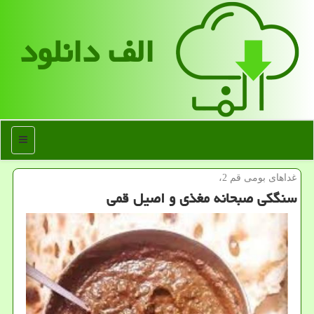
الف دانلود
منو
غداهای بومی قم 2،
سنگكی صبحانه مغذی و اصیل قمی