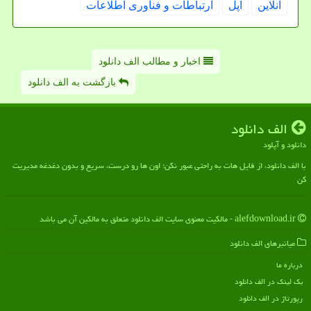
آنلاین
اپل
ارتباطات و فناوری اطلاعات
اخبار و مطالب الف دانلود
بازگشت به الف دانلود
الف دانلود
دانلود و آپلود
با الف دانلود، از فایل هات به راحتی عبور نکن؛ اون ها رو درست، سریع و بدون دغدغه مدیریت
کن
alefdownload.ir - مالکیت معنوی سایت الف دانلود متعلق به مالکین آن می باشد
میانبرهای الف دانلود
درباره ما
بک لینک در الف دانلود
رپورتاژ در الف دانلود