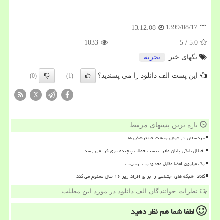
1399/08/17
13:12:08
1033
/ 5
5.0
تگهای خبر:
تجربه
این پست الف دانلود را می پسندید؟
(0)
(1)
X
تازه ترین پستهای مرتبط
خردسالان در تونل وحشت فیلترشکن ها
اختلال بانکی پایان ماجرا نیست حملات پیچیده تری فرا می رسد
یک میلیون امضا مقابل محدودیت اینترنت
کانادا شبکه های اجتماعی را برای افراد زیر ۱۶ سال ممنوع می کند
نظرات خوانندگان الف دانلود در مورد این مطلب
لطفا شما هم
نظر دهید