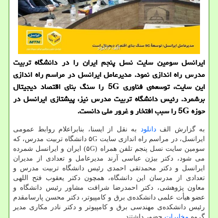
ایرانسل سومین سایت نسل پنجم ایران را در دانشگاه تربیت
مدرس راه اندازی نمود. مدیرعامل ایرانسل در مراسم راه اندازی
این سایت، توسعه‌ی فناوری 5G را سنگ بنای اقتصاد دیجیتال
برشمرد. رئیس دانشگاه تربیت مدرس نیز، پیشتازی ایرانسل در
حوزه 5G را سبب افتخار و غرور ملی دانست.
به گزارش الف
دانلود
به نقل از ایسنا، بنابراعلام روابط عمومی
ایرانسل، در مراسم راه اندازی سایت ۵G دانشگاه تربیت مدرس، که
سومین سایت نسل پنجم تلفن همراه (۵G) ایران و ایرانسل شمرده
می شود، دکتر بیژن عباسی آرند مدیرعامل و تعدادی از مدیران
ایرانسل و دکتر محمدتقی احمدی رئیس دانشگاه تربیت مدرس و
تعدادی از مدرسان این دانشگاه، همچون دکتر یعقوب فتح اللهی
معاون پژوهشی، دکتر احمدرضا شرافت مشاور رئیس دانشگاه و
عضو هیأت علمی دانشکده‌ی برق و کامپیوتر، دکتر محسن پارسامقدم
رئیس دانشکده‌ی مهندسی برق و کامپیوتر و دکتر نادر مکاری مدیر
گروه
مخابرات
حضور داشتند.