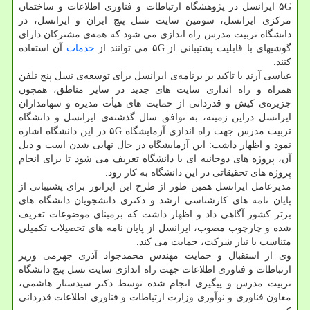
۵G ایرانسل در پژوهشگاه ارتباطات و فناوری اطلاعات و ساختمان
مرکزی ایرانسل، سومین سایت نسل پنج ایران و ایرانسل، در
دانشگاه تربیت مدرس راه اندازی می شود که همه‌ی مشترکان دارای
گوشیهای با قابلیت پشتیبانی از ۵G می توانند از
خدمات
آن استفاده
کنند.
عباسی آرند با تاکید بر برنامه‌ی ایرانسل برای توسعه‌ی نسل پنج تلفن
همراه و راه اندازی سایت های جدید در سایر مناطق، همچون
جزیره‌ی کیش و قدردانی از حمایت های هیأت مدیره و سهامداران
ایرانسل دراین زمینه، به توافق سال گذشته‌ی ایرانسل و دانشگاه
تربیت مدرس جهت راه اندازی آزمایشگاه ۵G در این دانشگاه اشاره
نمود و اظهار داشت: این آزمایشگاه در حال نهایی شدن است و ذیل
آن، پروژه های دوجانبه ای با دانشگاه تعریف می شود تا برای انجام
پروژه های تحقیقاتی در این دانشگاه به کار رود.
مدیرعامل ایرانسل همین طور از طرح این اپراتور برای پشتیبانی از
پایان نامه ‎های کارشناسی ارشد و دکتری دانشجویان دانشگاه های
برتر کشور آگاهی داد و اظهار داشت که برمبنای موضوعات تعریف
شده و چارچوب مصوب، ایرانسل از پایان نامه های تحصیلات تکمیلی
متناسب با نیاز شرکت، حمایت می کند.
وی از استقبال و حمایت مهندس محمدجواد آذری جهرمی وزیر
ارتباطات و فناوری ‎اطلاعات جهت راه اندازی سایت نسل پنج دانشگاه
تربیت مدرس و پیگیری انجام شده توسط دکتر سیدستار هاشمی،
معاون فناوری و نوآوری وزارت ارتباطات و فناوری اطلاعات قدردانی