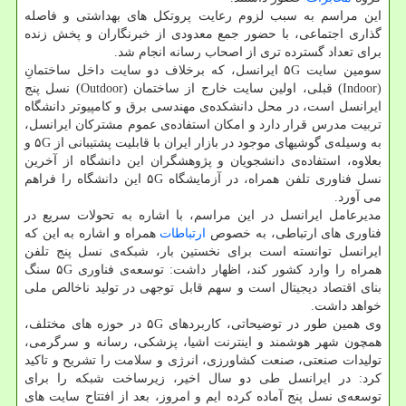
این مراسم به سبب لزوم رعایت پروتکل های بهداشتی و فاصله
گذاری اجتماعی، با حضور جمع معدودی از خبرنگاران و پخش زنده
برای تعداد گسترده تری از اصحاب رسانه انجام شد.
سومین سایت ۵G ایرانسل، که برخلاف دو سایت داخل ساختمانِ
(Indoor) قبلی، اولین سایت خارج از ساختمان (Outdoor) نسل پنج
ایرانسل است، در محل دانشکده‌ی مهندسی برق و کامپیوتر دانشگاه
تربیت مدرس قرار دارد و امکان استفاده‌ی عموم مشترکان ایرانسل،
به وسیله‌ی گوشیهای موجود در بازار ایران با قابلیت پشتیبانی از ۵G و
بعلاوه، استفاده‌ی دانشجویان و پژوهشگران این دانشگاه از آخرین
نسل فناوری تلفن همراه، در آزمایشگاه ۵G این دانشگاه را فراهم
می آورد.
مدیرعامل ایرانسل در این مراسم، با اشاره به تحولات سریع در
فناوری های ارتباطی، به خصوص
ارتباطات
همراه و اشاره به این که
ایرانسل توانسته است برای نخستین بار، شبکه‌ی نسل پنج تلفن
همراه را وارد کشور کند، اظهار داشت: توسعه‌ی فناوری ۵G سنگ
بنای اقتصاد دیجیتال است و سهم قابل توجهی در تولید ناخالص ملی
خواهد داشت.
وی همین طور در توضیحاتی، کاربردهای ۵G در حوزه های مختلف،
همچون شهر هوشمند و اینترنت اشیا، پزشکی، رسانه و سرگرمی،
تولیدات صنعتی، صنعت کشاورزی، انرژی و سلامت را تشریح و تاکید
کرد: در ایرانسل طی دو سال اخیر، زیرساخت شبکه را برای
توسعه‌ی نسل پنج آماده کرده ایم و امروز، بعد از افتتاح سایت های