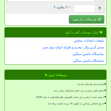
= ۳ بعلاوه ۴
فرستادن بازخورد
لینک دوستان الف دانلود
تبلیغات انتخابات مجلس
مستر گرین وال | مجری و طراح انواع دیوار سبز
نمایشگاه ماشین سنگین
نمایشگاه ماشین سنگین
پربیننده ترین ها
کدام حساب ها حذف شدند؟
اتصال کامل اینترنت بین الملل مشترکان برقرار شد
دستور جدید ترامپ برای ساخت کامپیوتر های کوانتومی تا سال 2028
تاریخ احتمالی رونمایی از آیفون 18 پرو و اولترا برملا شد