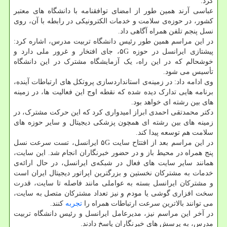
کرد.
عباسی آرند همین طور از امضای توافقنامه با دانشگاه های معتبر
کشور، در حوزه‌ی سلامت و خدمات الکترونیکی در رابطه با آن، روی
نسل پنجم تلفن همراه آگاهی داد.
در این مراسم همین طور رئیس دانشگاه تربیت مدرس، اشاره کرد:
پیشتازی ایرانسل در حوزه ۵G، جای افتخار و غرور ملی دارد و
خوشحالم که در این راه، یک آزمایشگاه مشترک در این دانشگاه
تأسیس می شود.
وی ادامه داد: در زمینه‌ی استانداردسازی پروتکل های ارتباطات آینده،
برنامه هایی تدارک دیده شده که نقطه اوج این فعالیت ها، در زمینه
های بین رشته ای خواهد بود.
دکتر محمدتقی احمدی ابراز امیدواری کرد که این حرکت مشترک، در
زمینه های بین رشته ای همچون پزشکی دیجیتال و سایر حوزه های
سلامت هم توسعه پیدا کند.
در این مراسم بعد از افتتاح سایت ۵G ایرانسل، تست سرعت نسل
پنج همراه در محیط باز و در حضور خبرنگاران انجام شد. این سایت،
همانند سایر سایت های فعال در شبکه‌ی ایرانسل، در حال ارائه‌ی
خدمات به مشترکان نخستین و بزرگترین اپراتور دیجیتال ایران است
و مشترکان ایرانسل بسته به عواملی مانند فاصله تا سایت، قدرت
سخت افزاری گوشی یا مودم و نیز تعداد مشترکان متصل به سایت،
می توانند بالاترین سرعت ارتباطات همراه را
تجربه
کنند.
در آخر این مراسم نیز، مدیرعامل ایرانسل و رئیس دانشگاه تربیت
مدرس، به پرسش های خبرنگاران پاسخ دادند.