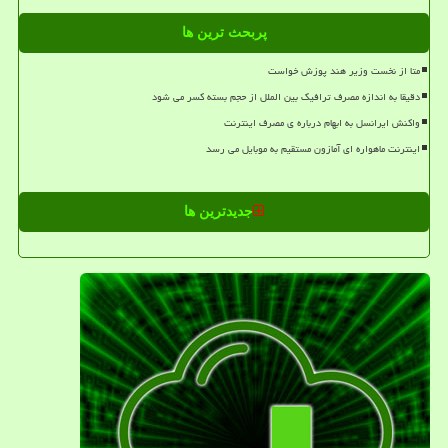
پربحث ترین ها
متا از نخست وزیر هند پوزش خواست
دقیقا به اندازه مصرف ترافیک بین الملل از حجم بسته کسر می شود
واکنش ایرانسل به ابهام درباره ی مصرف اینترنت
اینترنت ماهواره ای آمازون مستقیم به موبایل می رسد
جدیدترین ها