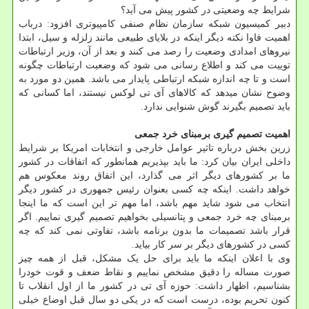
شرایط چه وضعیتی در کشور پیش می آید؟
دبیر کمیسیون شبکه سازمان نظام صنفی کامپیوتری افزود: درباب
اهمیت فاوا نکته دیگر اینکه در بلایای طبیعی مانند زلزله و سیل، ابتدا
نیروهای امدادی وضعیت را رصد می کنند و بعد از آن، وزیر ارتباطات
توییت می کند و اطلاع رسانی می شود که وضعیت ارتباطات چگونه
است و تا چه اندازه شبکه ارتباطی پایدار می باشد. همین دو مورد به
وضوح نشان میدهد که کالاهای آی تی لوکس نیستند، اما کسانی که
باید تصمیم بگیرند گوش شنوایی ندارد.
اهمیت تصمیم گیری برمبنای خرد جمعی
زرین بخش درباره تاثیر عوامل خارجی و انتخابات امریکا بر شرایط
داخلی ایران بیان کرد: ما باید بپذیریم همانطور که اتفاقات در کشور
ما بر کشورهای دیگر اثر می گذارد، این اتفاق روند معکوس هم
خواهد داشت. اینکه چه کسی بعنوان رئیس جمهوری در کشور دیگر
انتخاب می شود شاید مهم باشد، اما مهم تر این است که ما اینجا
برمبنای چه خرد جمعی و پتانسیلی بخواهیم تصمیم گیری نماییم. اگر
قرار باشد تصمیمات ما بدون برنامه باشد، تفاوتی نمی کند که چه
کسی در کشورهای دیگر بر سر کار بیاید.
وی با اعلان اینکه ما باید برای حل یک مشکل، قبل از همه چیز
صورت مساله را دقیق مشخص نماییم و نقاط ضعف و قوت خودرا
بشناسیم، اظهار داشت: حوزه آی تی در کشور ما از اول انقلاب تا
کنون تحریم بوده، درست است که در یکی دو سال قبل اوضاع خیلی