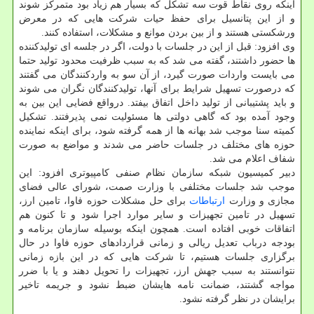
اینکه روی نقاط قوت سه تشکل که بسیار هم زیاد بود متمرکز شوند
و از این پتانسیل برای حفظ حیات شرکت هایی که در معرض
ورشکستی هستند و از بین بردن موانع و مشکلات، استفاده کنند.
وی افزود: قبل از این در جلسات با دولت، اگر در جلسه ای تولیدکننده
ها حضور داشتند، گفته می شد که به سبب ظرفیت محدود تولید حتما
می بایست واردات صورت گیرد، از آن سو به واردکنندگان می گفتند
که درصورت تسهیل شرایط برای آنها، تولیدکنندگان نگران می شوند
و باید پشتیبانی از تولید داخل اتفاق بیفتد. درواقع فضایی این بین به
وجود آمده بود که گاهی دولتی ها مسئولیت نمی پذیرفتند. تشکیل
کمیته سنا موجب شد بهانه ها از همه گرفته شود، برای اینکه نماینده
حوزه های مختلف در جلسات حاضر می شدند و مواضع به صورت
شفاف اعلام می شد.
دبیر کمیسیون شبکه سازمان نظام صنفی کامپیوتری افزود: این
موجب شد جلسات مختلفی با وزارت صمت، شورای عالی فضای
مجازی و وزارت
ارتباطات
برای حل مشکلات حوزه فاوا، تامین ارز،
تسهیل در تامین تجهیزات و سایر موارد اجرا شود و تا کنون هم
اتفاقات خوبی افتاده است. همچون اینکه بوسیله سازمان برنامه و
بودجه درباب تعدیل ریالی و زمانی قراردادهای حوزه فاوا در حال
برگزاری جلسات هستیم، تا شرکت هایی که در این بازه زمانی
نتوانستند به سبب جهش ارز، تجهیزات را تحویل دهند و یا با ضرر
مواجه گشتند، ضمانت نامه هایشان ضبط نشود و جریمه تاخیر
برایشان در نظر گرفته نشود.