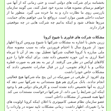
بخشنامه برای شرکت های دولتی است و حتی زمانی که از آنها می
خواهیم برمبنای مصوبه هیات مدیره خود عمل کنند، می گویند سازمان
بازرسی روی ما نظارت دارد و به ما خرده می گیرد. منظور ما از
حمایت داخلی همین موارد است. درواقع ما می خواهیم بجای حمایت،
مرزها شفاف شود و اینکه بدانیم چه شرکت هایی در چه موقعیتی
قرار دارند.
مشکلات شرکت های فناوری با شیوع کرونا
زرین بخش با اشاره به مشکلات شرکتها با شیوع ویروس کرونا اظهار
نمود: از شروع سال تا اختتام فروردین ماه، به سبب مصوبه ستاد
ملی مبارزه با کرونا فعالیت شرکتها تعطیل بود، بعد از آن تا تیرماه
اصلا ارزی به این حوزه تخصیص داده نشد، برای اینکه فاوا را جزو
کالاهای لوکس در نظر می گرفتند. از تیر به بعد هم به صورت قطره
چکانی و با ارقام نجومی، ارز در قبال صادرات تخصیص دادند که
مشکلات خاص خودرا داشت.
وی افزود: از طرفی در صورتیکه در این پنج ماه شرکتها هیچ فعالیتی
انجام ندادند، بانک مرکزی هم هیچ مستنداتی به شرکتها نمی دهد که
ارزی به آنها تخصیص داده نشده است و کارفرمای دولتی هم با وجود
اینکه این شرایط را می داند، از شرکتها درخواست مستندات می کند.
اینها همه قسمتی از مشکلات داخلی است.
عضو سازمان نظام صنفی کامپیوتری با اعلان اینکه کرونا اولویت های
ما را تغییرداد، اظهار داشت: زمانی مشکلات تایید نمونه در واردات را