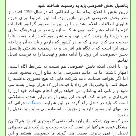
پتانسیل بخش خصوصی باید به رسمیت شناخته شود
زرین بخش با اعلان اینکه تمامی اتفاقاتی که در سال 1399 افتاد، از
نظر بخش خصوصی فورس ماژور بود، اما این شرایط برای حوزه
فناوری اطلاعات اعلام نشد و بنا بر این ما تصمیم گرفتیم اقدامات
لازم را انجام دهیم. کمیسیون شبکه سازمان نصر برای فرهنگ سازی
در حوزه فاوا، چندین کلیپ تهیه و منتشر نمود که درباب اهمیت فاوا
صحبت می کرد. چیزی که ما در کشور کم داریم و باید به آن پرداخته
شود این است که با نگاه هم افزایی و به رسمیت شناختن پتانسیل
بخش خصوصی، این روند را ادامه دهیم و تهدیدها را به فرصت تبدیل
نماییم.
وی با اعلان اینکه بخش خصوصی هم نسبت به شرایط آگاه است،
اظهار داشت: ما می دانیم دسترسی ما به منابع ارزی محدود است.
اما اگر بخواهند ضمانت نامه شرکت هایی که هیچ قصوری نداشتند را
ضبط کنند، یا وقتی یک قرارداد با قیمت ارز ۱۲ هزار تومان بسته می
شود و زمانی که پیمانکار می خواهد برای انجام تعهدات خود ارز را
خریداری و حواله کند، قیمت ارز بیش از دو برابر شده، مشکلاتی
است که باید در داخل رفع گردد. در این شرایط،
دستگاه
اجرائی که
در انتهای این مسیر دارد و از تجهیزات استفاده می نماید باید تعدیل را
بپذیرد.
دبیر کمیسیون شبکه سازمان نظام صنفی کامپیوتری افزود: هم اکنون
مشکل عمده شرکتها این است که بدنه دولت و شرکت های خصولتی
تعدیل را نمی پذیرند. بعضی می گویند ما خصوصی هستیم و این