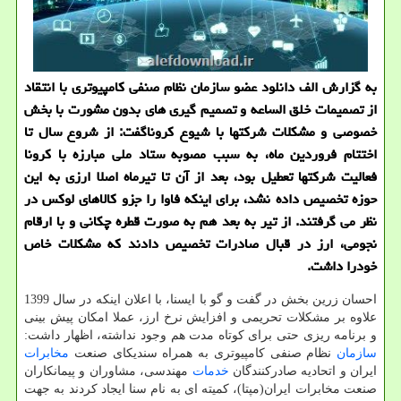
به گزارش الف دانلود عضو سازمان نظام صنفی كامپیوتری با انتقاد
از تصمیمات خلق الساعه و تصمیم گیری های بدون مشورت با بخش
خصوصی و مشكلات شركتها با شیوع كروناگفت: از شروع سال تا
اختتام فروردین ماه، به سبب مصوبه ستاد ملی مبارزه با كرونا
فعالیت شركتها تعطیل بود، بعد از آن تا تیرماه اصلا ارزی به این
حوزه تخصیص داده نشد، برای اینكه فاوا را جزو كالاهای لوكس در
نظر می گرفتند. از تیر به بعد هم به صورت قطره چكانی و با ارقام
نجومی، ارز در قبال صادرات تخصیص دادند كه مشكلات خاص
خودرا داشت.
احسان زرین بخش در گفت و گو با ایسنا، با اعلان اینکه در سال 1399
علاوه بر مشکلات تحریمی و افزایش نرخ ارز، عملا امکان پیش بینی
و برنامه ریزی حتی برای کوتاه مدت هم وجود نداشته، اظهار داشت:
سازمان
نظام صنفی کامپیوتری به همراه سندیکای صنعت
مخابرات
ایران و اتحادیه صادرکنندگان
خدمات
مهندسی، مشاوران و پیمانکاران
صنعت مخابرات ایران(مپتا)، کمیته ای به نام سنا ایجاد کردند به جهت