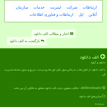
ارتباطات
شركت
اینترنت
خدمات
سازمان
آنلاین
اپل
ارتباطات و فناوری اطلاعات
اخبار و مطالب الف دانلود
بازگشت به الف دانلود
الف دانلود
دانلود و آپلود
با الف دانلود، از فایل هات به راحتی عبور نکن؛ اون ها رو درست، سریع و بدون دغدغه مدیریت
کن
alefdownload.ir - مالکیت معنوی سایت الف دانلود متعلق به مالکین آن می باشد
میانبرهای الف دانلود
درباره ما