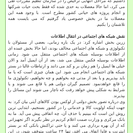
داشتیم که مراحل انتهایی ترخیص را در سازمان تنظیم مقررات طی
می کرد، اما حالا معضلات به حدی شده که فقط بحث حیات شرکتها
و انجام پروژه های حیاتی کشور مطرح است. با وجود همه این
معضلات ما در بخش خصوصی یاد گرفتیم که می بایست همه
تلاشمان را بکنیم.
نقش شبکه های اجتماعی در انتقال اطلاعات
زرین بخش اشاره کرد: در یک بازه زمانی، بعضی از مسئولان با
تکنولوژی و شبکه های اجتماعی مخالف بودند، اما حالا بخش عمده ای
از اطلاعات بوسیله شبکه های اجتماعی منتقل می شود. زمانی
اطلاعات بوسیله فکس منتقل می شد، بعد از آن ایمیل آمد و الان
خیلی ها ایمیل را هم زمان بر و کند می دانند و ارتباطات غالبا در بستر
شبکه های اجتماعی انجام می شود. این همان چیزی است که یا ما
باید بپذیریم و یا بعد از مدتی چه بخواهیم و چه نخواهیم، تکنولوژی ما
را قانع خواهدنمود. تصمیم گیران دولتی هم یا قانع می شوند و یا
شرایط به شکلی پیش خواهد رفت که ناچار می شوند این مسائل را
بپذیرند.
وی درباره تصور بخش دولتی از لوکس بودن کالاهای آیتی بیان کرد: به
جهت اینکه اولویت کالا و خدماتی را در کشور بسنجیم، ابتدایی ترین
روش این است که ببینیم با حذف آن، چه اتفاقی پیش می آید. ما به
بانک مرکزی و وزارت صمت اعلام کردیم در نظر بگیرند اگر تجهیزاتی
که از آن بهره برداری می کنند و یا حتی تراکنش بانکی که بر بستر
اینترنت و فاوا اتفاق می افتد، تنها ۲۴ ساعت متوقف شود، در این