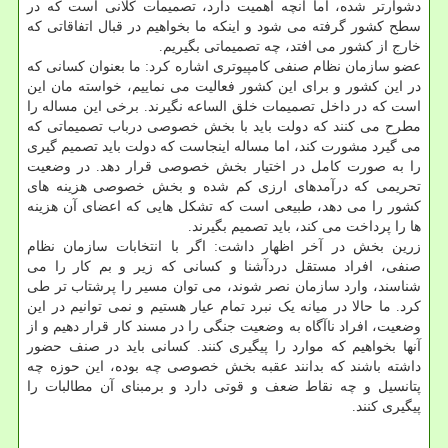
دشوارتر شده، اما آنچه اهمیت دارد، تصمیمات کلانی است که در
سطح کشور گرفته می شود و اینکه ما بخواهیم در قبال اتفاقاتی که
خارج از کشور می افتد، چه تصمیماتی بگیریم.
عضو سازمان نظام صنفی کامپیوتری اشاره کرد: ما بعنوان کسانی که
در این کشور و برای این کشور فعالیت می نماییم، خواسته مان این
است که در داخل تصمیمات خلق الساعه نگیرند. برخی این مساله را
مطرح می کنند که دولت باید با بخش خصوصی درباب تصمیماتی که
می گیرد مشورت کند، اما مساله اینجاست که دولت باید تصمیم گیری
را به صورت کامل در اختیار بخش خصوصی قرار دهد. در وضعیت
تحریمی که درآمدهای ارزی کم شده و بخش خصوصی هزینه های
کشور را می دهد، طبیعی است که تشکل هایی که اعضای آن هزینه
ها را پرداخت می کند، باید تصمیم بگیرند.
زرین بخش در آخر اظهار داشت: اگر با انتخابات سازمان نظام
صنفی، افراد مستقل دردآشنا و کسانی که زیر و بم کار را می
شناسند، وارد سازمان نصر شوند، می توان مسیر را پرشتاب تر طی
کرد. ما حالا در میانه یک نبرد تمام عیار هستیم و نمی توانیم در این
وضعیت، افراد ناآگاه به وضعیت جنگی را در مسند کار قرار دهیم و از
آنها بخواهیم که موارد را پیگیری کنند. کسانی باید در صنف حضور
داشته باشند که بدانند عقبه بخش خصوصی چه بوده، این حوزه چه
پتانسیل و چه نقاط ضعف و قوتی دارد و برمبنای آن مطالبات را
پیگیری کنند.