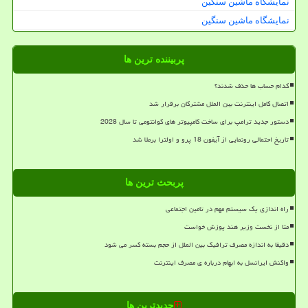
نمایشگاه ماشین سنگین
نمایشگاه ماشین سنگین
پربیننده ترین ها
کدام حساب ها حذف شدند؟
اتصال کامل اینترنت بین الملل مشترکان برقرار شد
دستور جدید ترامپ برای ساخت کامپیوتر های کوانتومی تا سال 2028
تاریخ احتمالی رونمایی از آیفون 18 پرو و اولترا برملا شد
پربحث ترین ها
راه اندازی یک سیستم مهم در تامین اجتماعی
متا از نخست وزیر هند پوزش خواست
دقیقا به اندازه مصرف ترافیک بین الملل از حجم بسته کسر می شود
واکنش ایرانسل به ابهام درباره ی مصرف اینترنت
جدیدترین ها