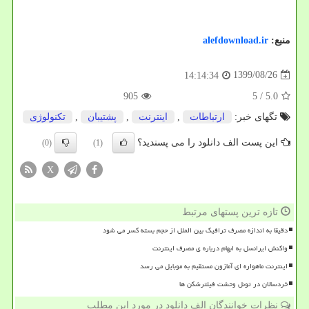
منبع:
alefdownload.ir
1399/08/26
14:14:34
905
/ 5
5.0
تگهای خبر:
ارتباطات
,
اینترنت
,
پشتیبان
,
تكنولوژی
این پست الف دانلود را می پسندید؟
(0)
(1)
X
تازه ترین پستهای مرتبط
دقیقا به اندازه مصرف ترافیک بین الملل از حجم بسته کسر می شود
واکنش ایرانسل به ابهام درباره ی مصرف اینترنت
اینترنت ماهواره ای آمازون مستقیم به موبایل می رسد
خردسالان در تونل وحشت فیلترشکن ها
نظرات خوانندگان الف دانلود در مورد این مطلب