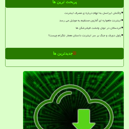
پربحث ترین ها
واکنش ایرانسل به ابهام درباره ی مصرف اینترنت
اینترنت ماهواره ای آمازون مستقیم به موبایل می رسد
خردسالان در تونل وحشت فیلترشکن ها
پاول دورف و جنگ بر سر اینترنت داستان معمار تلگرام چیست؟
جدیدترین ها