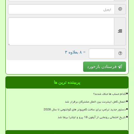
= ۸ بعلاوه ۳
فرستادن بازخورد
پربیننده ترین ها
کدام حساب ها حذف شدند؟
اتصال کامل اینترنت بین الملل مشترکان برقرار شد
دستور جدید ترامپ برای ساخت کامپیوتر های کوانتومی تا سال 2028
تاریخ احتمالی رونمایی از آیفون 18 پرو و اولترا برملا شد