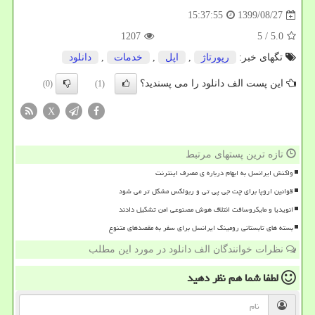
1399/08/27
15:37:55
1207
/ 5
5.0
تگهای خبر:
رپورتاژ
,
اپل
,
خدمات
,
دانلود
این پست الف دانلود را می پسندید؟
(0)
(1)
X
تازه ترین پستهای مرتبط
واکنش ایرانسل به ابهام درباره ی مصرف اینترنت
قوانین اروپا برای چت جی پی تی و ربولکس مشکل تر می شود
انویدیا و مایکروسافت ائتلاف هوش مصنوعی امن تشکیل دادند
بسته های تابستانی رومینگ ایرانسل برای سفر به مقصدهای متنوع
نظرات خوانندگان الف دانلود در مورد این مطلب
لطفا شما هم
نظر دهید