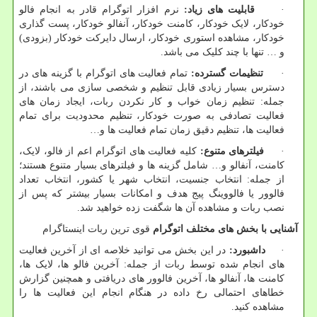
·
قابلیت های زیاد:
نرم افزار اتوگرام قادر به انجام فالو
خودکار، لایک خودکار، کامنت خودکار، آنفالو خودکار، پست گذاری
خودکار، مشاهده استوری خودکار، ارسال دایرکت خودکار (بزودی)
و … تنها با چند کلیک می باشد.
·
تنظیمات گسترده:
تمام فعالیت های اتوگرام با گزینه های در
دسترس بسیار زیادی قابل تنظیم و شخصی سازی می باشند، از
جمله: تنظیم زمان خواب و کار نکردن ربات، ایجاد زمان های
فعالیت تصادفی به صورت خودکار، تنظیم محدودیت برای تمام
فعالیت ها، تنظیم دقیق زمان تمام فعالیت ها و…
·
فیلترهای متنوع:
کلیه فعالیت های اتوگرام اعم از فالو، لایک،
کامنت، آنفالو و… شامل گزینه ها و فیلترهای بسیار متنوع هستند؛
از جمله: انتخاب جنسیت، انتخاب شهر یا کشور، انتخاب تعداد
فالوور یا فالووینگ پیج هدف و امکانات بسیار بیشتر که پس از
نصب ربات و مشاهده آن ها شگفت زده خواهید شد.
آشنایی با بخش های مختلف اتوگرام
قوی ترین ربات اینستاگرام
·
داشبورد:
در این بخش می توانید خلاصه ای از آخرین فعالیت
های انجام شده توسط ربات از جمله: آخرین فالو ها، لایک ها،
کامنت ها، آنفالو ها، آخرین فالوور های دریافتی و همچنین گزارش
خطاهای احتمالی رخ داده در هنگام انجام این فعالیت ها را
مشاهده کنید.