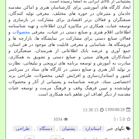
پشتیبانی از کالای ایرانی به امضا رسیده است.
ایجاد کارگاه های آموزشی برای کارشناسان هنری و اماکن مقدسه
خادمان و متبرعان در حوزه های مختلف، معرفی تولید کنندگان،
صنعتگران و فعالان برتر اقتصادی برای مشارکت در بازسازی و
توسعه عتبات، همکاری در مکانیزه کردن اطلاعات و تهیه شناسنامه
اطلاعاتی اقلام هنری و صنایع دستی در عتبات، معرفی
محصولات
و
فعالان صنایع دستی برای مشارکت در نمایشگاه ها، بازارچه ها و
فروشگاه ها، شناسایی و معرفی قابلیت های موجود در هر استان،
جمع آوری و عرضه بانک اطلاعاتی از هنرمندان، صنعتگران و
استادکاران هنرهای سنتی و صنایع دستی و تشویق به همکاری،
مبادرت به آموزش و توسعه برنامه های ترویجی و تبلیغاتی، نظارت
بر تولید آثار هنری و صنایع دستی در کارگاه های ستاد در سرتاسر
کشور و استانداردسازی و افزایش کیفی محصولات، طراحی برند
اختصاصی ستاد، عرضه شناسنامه و پشتیبانی از آثار و محصولات
تولیدشده و تبیین فرهنگ وقف و فرهنگ مرمت و توسعه عتبات
مقدسه از دیگر اهداف این تفاهم نامه همکاری است.
1399/08/28
13:38:15
1034
/ 5
5.0
تگهای خبر:
استاندارد
,
پشتیبان
,
دستگاه
,
طراحی