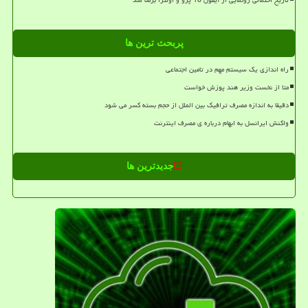
تاریخ احتمالی رونمایی از آیفون 18 پرو و اولترا برملا شد
پربحث ترین ها
راه اندازی یک سیستم مهم در تامین اجتماعی
متا از نخست وزیر هند پوزش خواست
دقیقا به اندازه مصرف ترافیک بین الملل از حجم بسته کسر می شود
واکنش ایرانسل به ابهام درباره ی مصرف اینترنت
جدیدترین ها