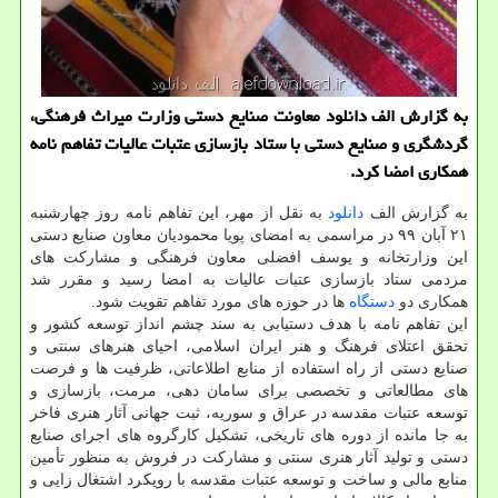
به گزارش الف دانلود معاونت صنایع دستی وزارت میراث فرهنگی،
گردشگری و صنایع دستی با ستاد بازسازی عتبات عالیات تفاهم نامه
همكاری امضا كرد.
به گزارش الف
دانلود
به نقل از مهر، این تفاهم نامه روز چهارشنبه
۲۱ آبان ۹۹ در مراسمی به امضای پویا محمودیان معاون صنایع دستی
این وزارتخانه و یوسف افضلی معاون فرهنگی و مشارکت های
مردمی ستاد بازسازی عتبات عالیات به امضا رسید و مقرر شد
همکاری دو
دستگاه
ها در حوزه های مورد تفاهم تقویت شود.
این تفاهم نامه با هدف دستیابی به سند چشم انداز توسعه کشور و
تحقق اعتلای فرهنگ و هنر ایران اسلامی، احیای هنرهای سنتی و
صنایع دستی از راه استفاده از منابع اطلاعاتی، ظرفیت ها و فرصت
های مطالعاتی و تخصصی برای سامان دهی، مرمت، بازسازی و
توسعه عتبات مقدسه در عراق و سوریه، ثبت جهانی آثار هنری فاخر
به جا مانده از دوره های تاریخی، تشکیل کارگروه های اجرای صنایع
دستی و تولید آثار هنری سنتی و مشارکت در فروش به منظور تأمین
منابع مالی و ساخت و توسعه عتبات مقدسه با رویکرد اشتغال زایی و