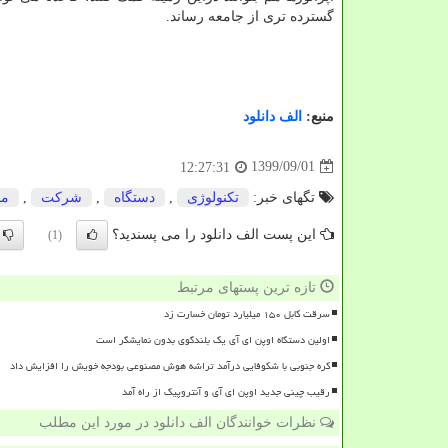
گسترده تری از جامعه رساند.
منبع:
الف دانلود
1399/09/01
12:27:31
تگهای خبر:
تكنولوژی
,
دستگاه
,
شركت
,
مو
این پست الف دانلود را می پسندید؟
(1)
تازه ترین پستهای مرتبط
سرقت کابل ۱۵۰ میلیارد تومان خسارت زد
اولین دستگاه اوپن ای آی یک بلندگوی بدون نمایشگر است
کره جنوبی با شکوفایی درآمد تراشه هوش مصنوعی بودجه خویش را افزایش داد
رقیب چینی جدید اوپن ای آی و آنتروپیک از راه آمد
نظرات خوانندگان الف دانلود در مورد این مطلب