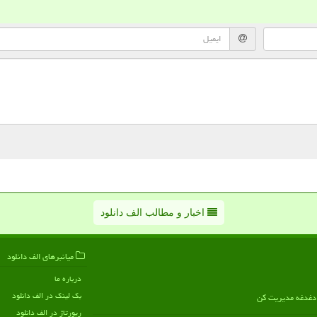
اخبار و مطالب الف دانلود
میانبرهای الف دانلود
درباره ما
بک لینک در الف دانلود
ن دغدغه مدیریت کن
رپورتاژ در الف دانلود