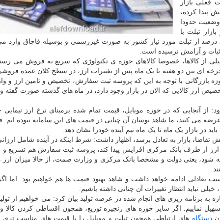
ت فعلی بازار
ش پیدا کرده،
 وضعیت حدودا
ازار تبلت با
توجه به این که هنوز تقاضا ادامه دارد و عموم بیش از ۸۰ درصد از تبلت مورد نیاز کشور به صورت غیررسمی و بوسیله قاچاق و
بات و آرامش نرسیده است.
خیلی از کالاها، خصوصا کالاهای حوزه ی تکنولوژی که سریع به فروش می رسند
خه ای بین دو هفته تا یک ماه پس از تغییرات ارز، در سطح کلان عمده فروشی 
 حوزه بازرگانی با توجه به این که پروسه ثبت سفارش، تخصیص و تامین ارز و وا
کثر ۱۰۰ روزه شده، اساسا تخصیص ارز کالایی که الان در بازار وجود دارد، در ماه های گذشته صورت گف
زود: از آنجایی که در حوزه موبایل، قیمت تمام شده برمبنای نرخ ارز نیمایی 
ه می کنند، ما شاهد نوسان آن چنانی در قیمت های این سامانه نبوده ایم. قاع
اید در بازار یک ماه تا یک ماه نیم آینده خودرا نشان دهد.
یش تقاضا، بازار به تعادل برسد، اظهار داشت: شرط اینکه در آینده شامل ارزانی
 ارز از طرف بانک مرکزی افزایش پیدا کند، پروسه ثبت سفارش هم تسریع و
شود، یعنی دولت و مشخصا بانک مرکزی و وزارت صمت، از حالا میزان ارز مو
د.
نسبت تعادلی ادامه خواهد داشت و شاهد بهبود قیمت ها هم خواهیم بود. اما اگ
لی نباید انتظار تغییرات آن چنانی داشته باشیم.
اره به برنامه ریزی های انجام شده در عرصه تولید بیان کرد: می خواهیم از تولی
تسهیل نماییم. اگر سایر حوزه های زنجیره توزیع، همچون اقساطی کردن کالا 
ان
دستگاه
های ارتباطی همچون تبلت و موبایل را با قیمت های مناسب تری