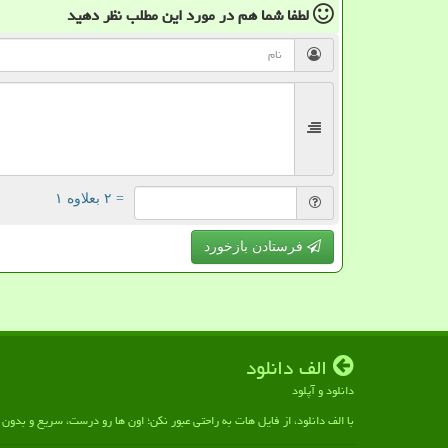
لطفا شما هم
در مورد این مطلب
نظر دهید
= ۲ بعلاوه ۱
فرستادن بازخورد
الف دانلود
دانلود و آپلود
با الف دانلود، از فایل هات به راحتی عبور نکن؛ اون ها رو درست، سریع و بدو