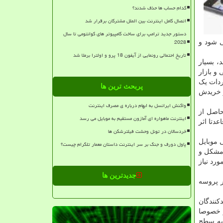
کدام حساب ها حذف شدند؟
اتصال کامل اینترنت بین الملل مشترکان برقرار شد
دستور جدید ترامپ برای ساخت کامپیوتر های کوانتومی تا سال
2028
ارد می شود و
تاریخ احتمالی رونمایی از آیفون 18 پرو و اولترا برملا شد
، بسیار
و بازار
ردات یک
پربحث ترین ها
ته و خریدش
واکنش ایرانسل به ابهام درباره ی مصرف اینترنت
حاصل از
اینترنت ماهواره ای آمازون مستقیم به موبایل می رسد
دتا اثر
خردسالان در تونل وحشت فیلترشکن ها
 موبایل
پاول دورف و جنگ بر سر اینترنت داستان معمار تلگرام چیست؟
 مشکل و
رد نیاز
جدیدترین ها
ر پروسه
دکنندگان
و خصوصا
 به سطح