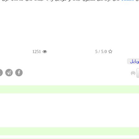
1251
/ 5
5.0
بایل
X
(0)