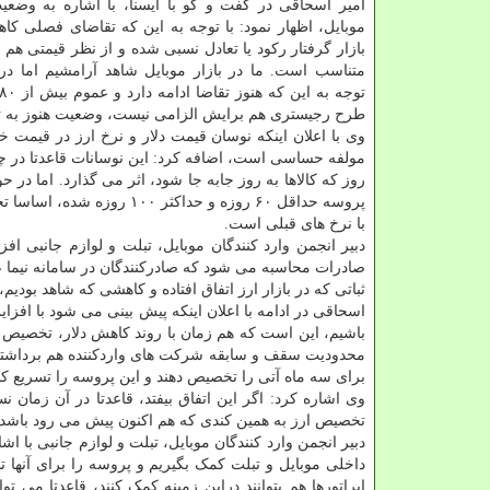
امیر اسحاقی در گفت و گو با ایسنا، با اشاره به وضعی
موبایل، اظهار نمود: با توجه به این که تقاضای فصلی کاه
بازار گرفتار رکود یا تعادل نسبی شده و از نظر قیمتی هم
متناسب است. ما در بازار موبایل شاهد آرامشیم اما در ب
طرح رجیستری هم برایش الزامی نیست، وضعیت هنوز به ث
وی با اعلان اینکه نوسان قیمت دلار و نرخ ارز در قیمت 
مولفه حساسی است، اضافه کرد: این نوسانات قاعدتا در چر
روز که کالاها به روز جابه جا شود، اثر می گذارد. اما در
پروسه حداقل ۶۰ روزه و حدا
با نرخ های قبلی است.
دبیر انجمن وارد کنندگان موبایل، تبلت و لوازم جانبی اف
صادرات محاسبه می شود که صادرکنندگان در سامانه نیما عرض
ثباتی که در بازار ارز اتفاق افتاده و کاهشی که شاهد بودیم، ب
اسحاقی در ادامه با اعلان اینکه پیش بینی می شود با افزا
باشیم، این است که هم زمان با روند کاهش دلار، تخصیص
محدودیت سقف و سابقه شرکت های واردکننده هم برداشته 
برای سه ماه آتی را تخصیص دهند و این پروسه را تسریع کنن
وی اشاره کرد: اگر این اتفاق بیفتد، قاعدتا در آن زمان 
تخصیص ارز به همین کندی که هم اکنون پیش می رود باشد، خی
دبیر انجمن وارد کنندگان موبایل، تبلت و لوازم جانبی با اش
داخلی موبایل و تبلت کمک بگیریم و پروسه را برای آنها 
اپراتورها هم بتوانند دراین زمینه کمک کنند، قاعدتا می تو