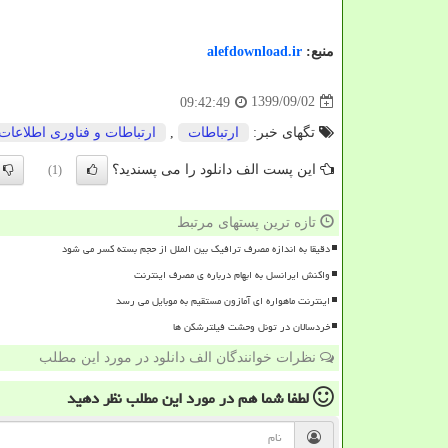
منبع:
alefdownload.ir
1399/09/02
09:42:49
تگهای خبر:
ارتباطات
,
ارتباطات و فناوری اطلاعات
این پست الف دانلود را می پسندید؟
(1)
تازه ترین پستهای مرتبط
دقیقا به اندازه مصرف ترافیک بین الملل از حجم بسته کسر می شود
واکنش ایرانسل به ابهام درباره ی مصرف اینترنت
اینترنت ماهواره ای آمازون مستقیم به موبایل می رسد
خردسالان در تونل وحشت فیلترشکن ها
نظرات خوانندگان الف دانلود در مورد این مطلب
لطفا شما هم
در مورد این مطلب
نظر دهید