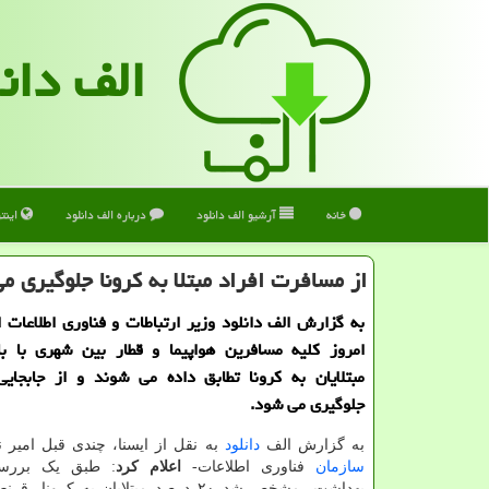
الف دان
خانه
آرشیو الف دانلود
درباره الف دانلود
اینت
از مسافرت افراد مبتلا به كرونا جلوگیری م
به گزارش الف دانلود وزیر ارتباطات و فناوری اطلاعات اع
امروز كلیه مسافرین هواپیما و قطار بین شهری با بان
مبتلایان به ⁧‫كرونا‬⁩ تطابق داده می شوند و از جابجایی
جلوگیری می شود.
به گزارش الف
دانلود
به نقل از ایسنا، چندی قبل امیر 
سازمان
فناوری اطلاعات-
اعلام کرد
: طبق یک بررس
بهداشت، مشخص شد ۲۰ درصد مبتلایان به کرونا