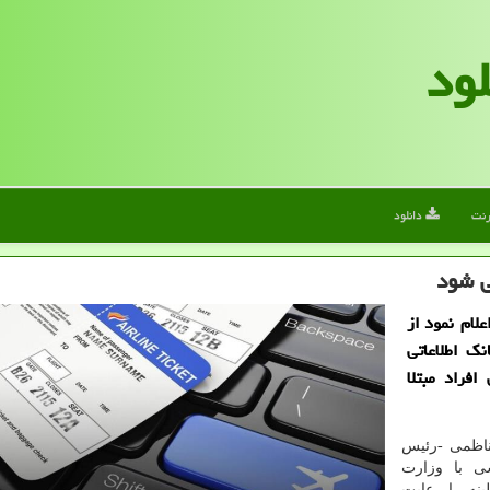
لود
رنت
دانلود
ی شود
لام نمود از
ك اطلاعاتی
 افراد مبتلا
ناظمی -رئیس
ی با وزارت
، قرنطینه را رعایت