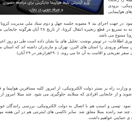
ونیکی، بزودی
روازهای هواپیمایی
علیرضا رئیسی -معاون بهداشت وزیر بهداشت- هم اعلام نمود: در جهت اجرای بند ۷ مصوبه جلسه چهل و دوم ستاد ملی مدی
عدم جابجایی مسافران دارای تست کرونای مثبت و با توجه به تسریع در قطع زنجیره انتقال کرونا، از تاری
نا ممنوع می باشد.
وری اطلاعات- در توییتر نوشت: تحلیل های ما نشان داده است طی دو روز اخ
مسافر ورودی را استان های البرز، تهران و مازندران داشته اند که استان ما
اقامت به آن جا می روند. (۲۹۰هزارنفر در ۲۹ آبان)
او همینطور تصریح کرد: با همکاری خوب وزارت بهداشت و وزارت راه بر بستر ⁧‫دولت الکترونیکی‬⁩، از امروز کلیه مس
 مبتلایان به ⁧کرونا⁩ تطابق داده می شوند و از جابجایی افرادی که مبتلایند جلوگیری می شود. چند مبتلا امروز
آذری جهرمی درباره فعالیت تاکسی های اینترنتی هم بیان نمود: ‏تپسی و اسنپ هم با اتصال به ⁧‫دولت الک‬
ع کردند. حساب کاربری چند صد راننده مبتلا معلق شد. سایر تاکسی های اینترنتی هم در این هفته 
ه ی حمایتی خواهیم داشت.