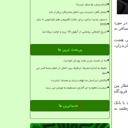
کدام حساب ها حذف شدند؟
اتصال کامل اینترنت بین الملل مشترکان برقرار شد
دستور جدید ترامپ برای ساخت کامپیوتر های کوانتومی تا سال
ریت کرونا در مورد
2028
خ ۲۸ آبان هرگونه جابجایی مسافر به
تاریخ احتمالی رونمایی از آیفون 18 پرو و اولترا برملا شد
یر، هشت
زندران،
پربحث ترین ها
متا از نخست وزیر هند پوزش خواست
دقیقا به اندازه مصرف ترافیک بین الملل از حجم بسته کسر می
شود
واکنش ایرانسل به ابهام درباره ی مصرف اینترنت
افرین هواپیما و قطار بین
اینترنت ماهواره ای آمازون مستقیم به موبایل می رسد
 از فرودگاه
ترونیکی⁩، بررسی رانندگان خود با بانک
جدیدترین ها
موظفند به