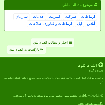
موضوع های الف دانلود
ارتباطات
شركت
اینترنت
خدمات
سازمان
آنلاین
اپل
ارتباطات و فناوری اطلاعات
اخبار و مطالب الف دانلود
بازگشت به الف دانلود
الف دانلود
دانلود و آپلود
با الف دانلود، از فایل هات به راحتی عبور نکن؛ اون ها رو درست، سریع و بدون دغدغه مدیریت
کن
alefdownload.ir - مالکیت معنوی سایت الف دانلود متعلق به مالکین آن می باشد
میانبرهای الف دانلود