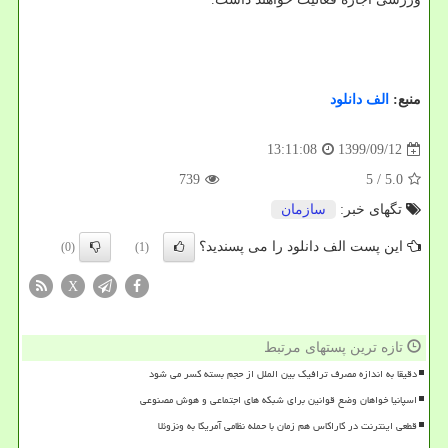
منبع:
الف دانلود
1399/09/12
13:11:08
739
/ 5
5.0
تگهای خبر:
سازمان
این پست الف دانلود را می پسندید؟
(0)
(1)
X
تازه ترین پستهای مرتبط
دقیقا به اندازه مصرف ترافیک بین الملل از حجم بسته کسر می شود
اسپانیا خواهان وضع قوانین برای شبکه های اجتماعی و هوش مصنوعی
قطعی اینترنت در کاراکاس هم زمان با حمله نظامی آمریکا به ونزوئلا