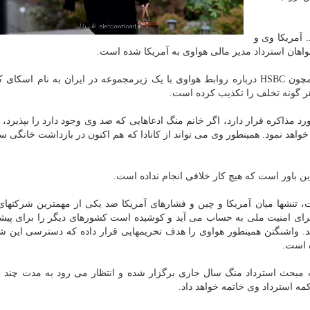
ستگیر شد. آمریکا وی و
اهان استرداد مدیر مالی هواوی به آمریکا شده است.
واشنگتن مدعی است که خانم منگ به بانک های بزرگ همچون HSBC درباره روابط هواوی با یک زیرمجموعه در ایران به نام 
هر گونه تخلف را تکذیب کرده است.
ذاکره قرار دارد، اگر خانم منگ ادعاهایی که ضد وی وجود دارد را بپذیرد، آم
خواهد نمود. همینطور وی می تواند از کانادا که هم اکنون در بازداشت خانگی 
ین باور است که هیچ کار خلافی انجام نداده است.
، تنشها میان آمریکا و چین و فشارهای آمریکا ضد یکی از مهمترین شرکتهای
برای امنیت ملی به حساب می آید و کوشیده است کشورهای دیگر را برای پیش
بکه های موبایل ۵G هواوی قانع نماید. واشنگتن همینطور هواوی را هدف تحریمهایی قرار داده که دسترسی ا
ه است.
ین جلسه رسیدگی به مبحث استرداد منگ سال جاری برگزار شده و انتظار می رود به مدت چند 
کمه استرداد وی خاتمه خواهد داد.