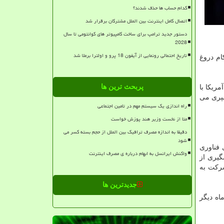
کدام حساب ها حذف شدند؟
اتصال کامل اینترنت بین الملل مشترکان برقرار شد
دستور جدید ترامپ برای ساخت کامپیوتر های کوانتومی تا سال
2028
تاریخ احتمالی رونمایی از آیفون 18 پرو و اولترا برملا شد
اسکای کام دروغ
پربحث ترین ها
ریکا با
سپری می
راه اندازی یک سیستم مهم در تامین اجتماعی
متا از نخست وزیر هند پوزش خواست
دقیقا به اندازه مصرف ترافیک بین الملل از حجم بسته کسر می
شود
 فناوری
واکنش ایرانسل به ابهام درباره ی مصرف اینترنت
گیری از
ین شرکت به
جدیدترین ها
ماه دیگر