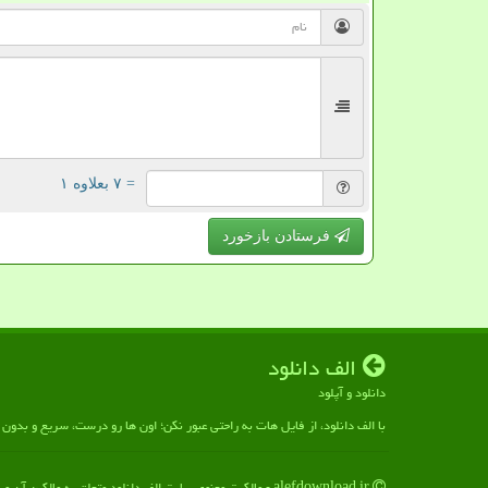
= ۷ بعلاوه ۱
فرستادن بازخورد
الف دانلود
دانلود و آپلود
با الف دانلود، از فایل هات به راحتی عبور نکن؛ اون ها رو درست، سریع و بدو
alefdownload.ir - مالکیت معنوی سایت الف دانلود متعلق به مالکین آن می باشد