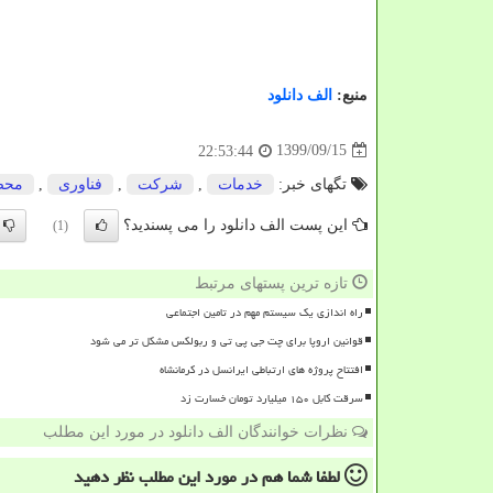
منبع:
الف دانلود
1399/09/15
22:53:44
تگهای خبر:
خدمات
,
شركت
,
فناوری
,
محص
این پست الف دانلود را می پسندید؟
(1)
تازه ترین پستهای مرتبط
راه اندازی یک سیستم مهم در تامین اجتماعی
قوانین اروپا برای چت جی پی تی و ربولکس مشکل تر می شود
افتتاح پروژه های ارتباطی ایرانسل در کرمانشاه
سرقت کابل ۱۵۰ میلیارد تومان خسارت زد
نظرات خوانندگان الف دانلود در مورد این مطلب
لطفا شما هم
در مورد این مطلب
نظر دهید