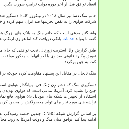
انعقاد توافق قبل از آخر دوره دولت ترامپ صورت بگیرد.
خانم منگ دسامبر سال ۲۰۱۸ در ونکوور کانادا د
شرکت هواوی را به نقض تحریمها ضد ایران متهم کرده و خو
گفته تا بتواند
خدمات
بانکی دریافت کند اما هواوی ارتکاب 
طبق گزارش وال استریت ژورنال، تحت توافقی که حالا مورد م
تعویق پیگیرد قانونی ضد وی یا لغو اتهامات مذکور موافقت 
کند، به چین برگردد.
منگ تابحال در مقابل این پیشنهاد مقاومت کرده چونکه بر ا
دستگیری منگ که دختر رِن ژنگ فی، بنیانگذار هواوی است
چین را تشدید کرد. آمریکا مدعی است که هواوی تهدیدی 
استفاده از تجهیزات ش
تراشه های مورد نیاز برای تولید محصولاتش را محدود کرد
بر اساس گزارش شبکه CNBC، چند
ادامه پیدا کند. توافق میان منگ و دولت آمریکا به روند محا