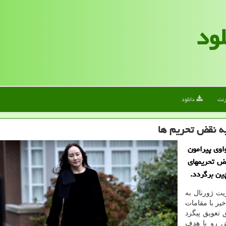
لود
رنت
دانلود
به نقض تحریم ها
اوی پیرامون
ض تحریمهای
ین برگردد.
یت ژورنال به
یر با مقامات
 تعویق پیگرد
ش رو با هدف