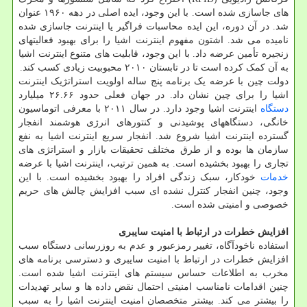
های جاسازی شده است. با این وجود، ایده اصلی در دهه ۱۹۶۰ عنوان
شد. در آن دوره، این ایده محاسبات فراگیر یا اینترنت جاسازی شده
نامیده می شد. اشتون مفهوم اینترنت اشیا را برای بهبود فعالیتهای
زنجیره تأمین عرضه داد. با این وجود، قابلیت های متنوع اینترنت اشیا
به آن کمک کرده است تا در تابستان ۲۰۱۰ محبوبیت زیادی کسب کند.
دولت چین با عرضه یک برنامه پنج ساله اولویت استراتژیک اینترنت
اشیا را برای چین نشان داد. در جهان فعلی حدود ۲۶.۶۶ میلیارد
دستگاه
اینترنت اشیا وجود دارد. در سال ۲۰۱۱ با معرفی اتوماسیون
خانگی، دستگاههای پوشیدنی و کنتورهای انرژی هوشمند انفجار
گسترده اینترنت اشیا شروع شد. انفجار سریع اینترنت اشیا به نفع
سازمان ها بوده و از طرق مختلف تحقیقات بازار و استراتژی های
تجاری را بهبود بخشیده است. به همین ترتیب، اینترنت اشیا با عرضه
خدمات
خودکار، سبک زندگی افراد را بهبود بخشیده است. با این
وجود، چنین انفجار کنترل نشده ای سبب افزایش چالش های حریم
خصوصی و امنیتی شده است.
افزایش خطرات در ارتباط با امنیت سایبری
استفاده ناخودآگاه، تغییر رمزعبور و عدم به روزرسانی دستگاه سبب
افزایش خطرات در ارتباط با امنیت سایبری و دسترسی برنامه های
مخرب به اطلاعات حساس سیستم های اینترنت اشیا شده است.
چنین اقدامات نامناسب امنیتی احتمال نقض داده ها و سایر تهدیدات
را بیشتر می کند. بیشتر متخصصان امنیت اینترنت اشیا را به سبب