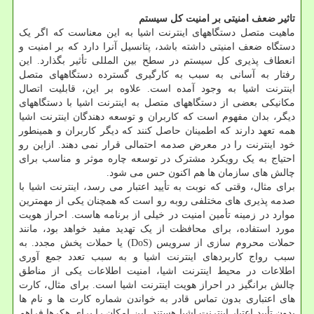
تاثیر ضعف امنیتی بر امنیت کل سیستم
ماهیت متصل دستگاههای اینترنت اشیا به این معناست که اگر یک
دستگاه ضعف امنیتی داشته باشد، پتانسیل آنرا دارد که بر امنیت و
انعطاف پذیری کل سیستم در سطح بین المللی تأثیر بگذارد. این
رفتار به آسانی به سبب به کارگیری گسترده دستگاههای متصل
اینترنت اشیا به وجود آمده است. علاوه بر این، قابلیت اتصال
مکانیکی بعضی از دستگاههای متصل به اینترنت اشیا با دستگاههای
دیگر، بدان مفهوم است که کاربران و توسعه دهندگان اینترنت اشیا
همه تعهد دارند که اطمینان حاصل کنند که دیگر کاربران و همینطور
خود اینترنت را در معرض صدمه احتمالی قرار نمی دهند. ازاین رو
احتیاج به یک رویکرد مشترک در توسعه چاره موثر و مناسب برای
چالش های سازمان ها هم اکنون حس می شود.
برای مثال، وقتی که نوبت به تأیید اعتبار می رسد، اینترنت اشیا با
صدمه پذیری های مختلفی روبه رو است که همچنان یکی از مهمترین
موارد در زمینه تأمین امنیت در خیلی از برنامه هاست. احراز هویت
مورد استفاده، برای محافظت از یک تهدید مفید خواهد بود، مانند
حملات محروم سازی از سرویس (DoS) یا حملات پخش مجدد. به
سبب رواج کاربردهای اینترنت اشیا و به سبب تعدد جمع آوری
اطلاعات در محیط اینترنت اشیا، امنیت اطلاعات یکی از مناطق
چالش برانگیز در احراز هویت اینترنت اشیا است. برای مثال، کارت
های اعتباری بدون تماس قادر به خواندن شماره کارت ها و نام ها
بدون تأیید اعتبار اینترنت اشیا هستند. این امکان را برای هکرها فراهم