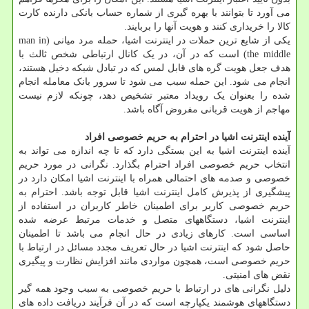
می آورد تا بتوانند با بهره گیری از شماره حساب بانکی دارنده کارت
کالا را خریداری کنند و هویت آنها را بربایند.
یکی از شایع ترین حملات در اینترنت اشیا، حمله مرد میانی (man in
the middle) است که در آن، در یک کانال ارتباطی شخص ثالث با
هدف جعل هویت گره های قابل لمس که در تبادل شبکه دخیل هستند،
انجام می شود. این حمله سبب می شود تا سرور بانک معامله انجام
شده را بعنوان یک رویداد معتبر تشخیص دهد، چونکه لازم نیست
مهاجم از هویت قربانی مفروض آگاه باشد.
آینده اینترنت اشیا در احترام به حریم خصوصی افراد
آینده اینترنت اشیا به این بستگی دارد که تا چه اندازه می تواند به
انتخاب حریم خصوصی افراد احترام بگذارد. نگرانی در مورد حریم
خصوصی و صدمه های احتمالی همراه با اینترنت اشیا امکان دارد در
پیشگیری از پذیرش کامل اینترنت اشیا قابل توجه باشد. احترام به
حریم خصوصی کاربر برای اطمینان خاطر کاربران در استفاده از
اینترنت اشیا، دستگاههای متصل و خدمات مرتبط عرضه شده
اساسی است. کارهای زیادی در حال انجام می باشد تا اطمینان
حاصل شود که اینترنت اشیا در حال تعریف مجدد مسائل در ارتباط با
حریم خصوصی است، همچون مواردی مانند افزایش نظارت و پیگیری
نقض های امنیتی.
دلیل نگرانی های در ارتباط با حریم خصوصی به سبب وجود همه گیر
دستگاههای هوشمند یکپارچه است که در آن فرآیند دریافت داده های