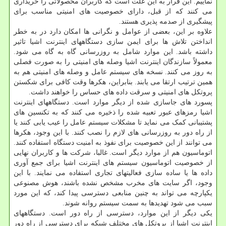
نماییم. این فرار به این علت است که کاربران محصولاتی را خریداری
می کنند که از قبل، دارای خصوصیت های امنیتی مناسب برای
پیشگیری از صدمه پذیری هستند.
علاوه بر این، بعضی از عوامل و نگرانی ها امکان دارد در به خطر
انداختن تلاش ها برای ایمن سازی دستگاههای اینترنت اشیا تاثیر
داشته باشد. این موارد شامل به روزرسانی گاه به گاه می شود.
معمولاً سازندگان اینترنت اشیا وصله های امنیتی را به صورت فصلی
به روز می کنند. نسخه های سیستم عامل و وصله های امنیتی هم به
همین ترتیب ارتقا می یابند. بنابراین، هکرها وقت کافی برای شکستن
پروتکل های امنیتی و سرقت داده های حساس را خواهند داشت.
پسورد های جاسازی شده از دیگر موارد است. دستگاههای اینترنت
اشیا رمزهای عبور تعبیه شده را ذخیره می کنند که به تکنسین های
پشتیبانی کمک می نماید تا مشکلات سیستم عامل را عیب یابی کنند یا
از راه دور به روزرسانی های لازم را نصب کنند. با این وجود، هکرها
می توانند از این خصوصیت برای نفوذ به امنیت دستگاه استفاده کنند.
اتوماسیون هم از موارد دیگر است. غالبا، شرکت ها و کاربران نهایی
از خصوصیت اتوماسیون سیستم های اینترنت اشیا برای جمع آوری
داده ها یا ساده سازی فعالیتهای تجاری استفاده می نمایند. با این
وجود، اگر سایت های مخرب مشخص نشده باشند، هوش مصنوعی
یکپارچه می تواند به چنین منابعی دسترسی پیدا کند، که این مورد
سبب می شود تهدیدها به سمت سیستم روانه شوند.
یکی دیگر از این موارد، دسترسی از راه دور است. دستگاههای
اینترنت اشیا از پروتکل های مختلف شبکه برای دسترسی از راه دور