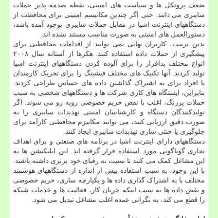
ضعف پروتکل ها و سیاست های امنیتی، نقطه صدمه پذیر حملات
سایبری می دانند. حتی اگر چندین مکانیسم امنیتی برای محافظت از
دستگاههای اینترنت اشیا در مقابل حملات سایبری بوجود آمده باشد،
دستورالعمل های امنیتی به صورت مناسب مستند نشده اند.
بدین ترتیب، کاربران نهایی نمی توانند از اقدامات محافظتی برای
پیشگیری از حملات داده استفاده کنند. هکرها از آستانه سال ۲۰۰۸
انواع مختلف بدافزار را برای آلوده کردن دستگاههای اینترنت اشیا
تولید کردند. آنها تکنیک های مختلف فیشینگ را برای تحریک کارمندان
یا افراد برای به اشتراک گذاشتن داده های حساس طراحی کردند.
بنابراین، ایستگاه های کاری شرکت ها و دستگاههای شخصی به سبب
حملات پررنگ، اغلب با نقض حریم خصوصی روبه رو می شوند. اگر
تولیدکنندگان دستگاه و کارشناسان امنیتی تهدیدات سایبری را به
صورت دقیق ارزیابی کنند، می توانند مکانیزم محافظتی کارآمد برای
جلوگیری یا خنثی سازی تهدیدات سایبری ایجاد کنند.
دستگاههای دارای اینترنت اشیا در برنامه های صنعتی و برای اهداف
تجاری گوناگونی مورد استفاده قرار گرفته اند. این اپلیکیشن ها به
این مشاغل کمک می کنند تا نسبت به رقبای خود برتری داشته باشند.
با این وجود، به سبب استفاده بیش از اندازه از دستگاههای هوشمند
مختلف با به اشتراک گذاری داده ها و یکپارچه سازی، حریم خصوصی
و نقض داده ها به سبب اینکه جریان کار، فعالیت ها و خدمات شبکه
را قطع می کند، به نگرانی عمده اغلب مشاغل تبدیل می شود.