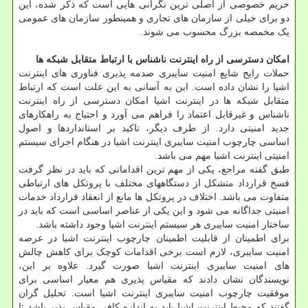
حریم خصوصی از اصلی ترین نگرانی هایی است که ذکر شده، این
دو برای خیلی از سازمان های تجاری و همینطور سازمان های عمومی
یک مخمصه بزرگ محسوب می شوند.
امکان دسترسی از راه اینترنت ناشناس با ارتباط متقابل شبکه ها
حملات رایج شایع امنیت سایبری صدمه پذیری فناوری های اینترنت
اشیا را نشان داده است. این به آسانی به این علت است که ارتباط
متقابل شبکه ها در اینترنت اشیا امکان دسترسی از راه اینترنت
ناشناس و غیرقابل اعتماد را فراهم می آورد و احتیاج به راهکارهای
جدید امنیتی دارد. از طرف دیگر، تاکید بر استانداردها و اصول
اساسی چارچوب امنیت سایبری اینترنت اشیا در هنگام اجرای سیستم
امنیتی اینترنت اشیا مهم می باشد.
طبق گفته مراجع، یکی از مهم ترین اقداماتی که باید در نظر گرفت
فسخ قرارداد متشکل از دستگاههای مختلف با پروتکل های ارتباطی
متفاوت می باشد. اختلاف در پروتکل ها مانع از انعقاد قرارداد خدمات
امنیتی جداگانه می شود و این یکی از عناصر اساسی است که باید در
ساختار امنیت سایبری هر سیستم اینترنت اشیا وجود داشته باشد.
برای اطمینان از قابلیت اطمینان چارچوب اینترنت اشیا در عرصه
امنیت سایبری، لازم است برخی اقدامات کوچک برای کاهش چالش
های امنیت سایبری اینترنت اشیا صورت گیرد. علاوه بر این،
نویسندگان نشان دادند که مقیاس پذیری هم معیار اساسی برای
موفقیت چارچوب امنیت سایبری اینترنت اشیا است. تحلیل گران
گفتند که محیط اینترنت اشیا باید به اندازه کافی مقیاس پذیر باشد تا