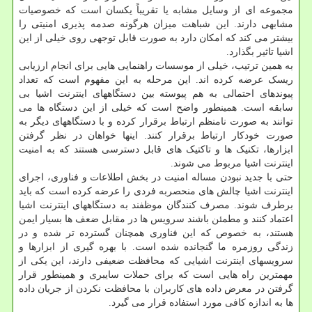
مجموعه ای از وسایل مشابه یا تقریباً یکسان است که خصوصیات
مشابهی دارند. این شباهت میزان هرگونه صدمه پذیری امنیتی را
بیشتر می کند که امکان دارد به صورت قابل توجهی روی خیلی از این
اشیا تاثیر بگذارد.
به همین ترتیب، خیلی از موسسات راهنمایی هایی برای انجام ارزیابی
ریسک عرضه کرده اند. این مرحله به این مفهوم است که تعداد
پیوندهای احتمالی به هم پیوسته بین دستگاههای اینترنت اشیا بی
سابقه است. همینطور واضح است که خیلی از این دستگاه ها می
توانند به صورت نامنظم ارتباط برقرار کرده و با دستگاههای دیگر به
صورت خودکار ارتباط برقرار کنند. اینها خواهان در نظر گرفتن
ابزارها، تکنیک ها و تاکتیک های قابل دسترسی هستند که به امنیت
اینترنت اشیا مربوط می شوند.
حتی با جدید نبودن مساله امنیت در بخش اطلاعات و فناوری، اجرای
اینترنت اشیا چالش های منحصربه فردی را عرضه کرده است که باید
برطرف شوند. مصرف کنندگان موظفند به دستگاههای اینترنت اشیا
اعتماد کنند و مطمئن باشند سرویس ها در مقابل ضعف ها بسیار ایمن
هستند، به خصوص که این فناوری همچنان گسترده تر شده و در
زندگی روزمره ما گنجانده شده است. با بهره گیری از ابزارها و
سرویسهای اینترنت اشیایی که محافظت ضعیفی دارند، این یکی از
مهمترین راه هایی است که برای حملات سایبری و همینطور قرار
گرفتن در معرض داده های کاربران با محافظت نکردن از جریان داده
ها به اندازه کافی مورد استفاده قرار می گیرد.