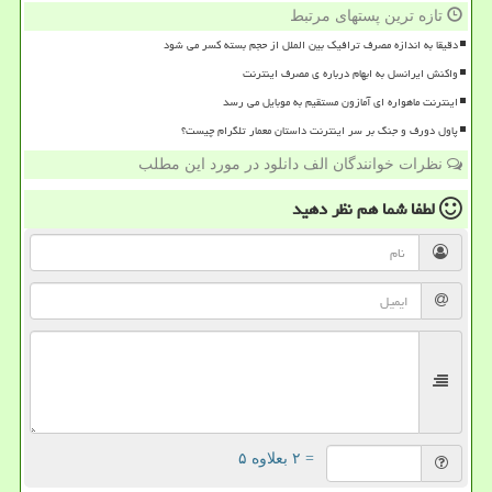
تازه ترین پستهای مرتبط
دقیقا به اندازه مصرف ترافیک بین الملل از حجم بسته کسر می شود
واکنش ایرانسل به ابهام درباره ی مصرف اینترنت
اینترنت ماهواره ای آمازون مستقیم به موبایل می رسد
پاول دورف و جنگ بر سر اینترنت داستان معمار تلگرام چیست؟
نظرات خوانندگان الف دانلود در مورد این مطلب
لطفا شما هم
نظر دهید
= ۲ بعلاوه ۵