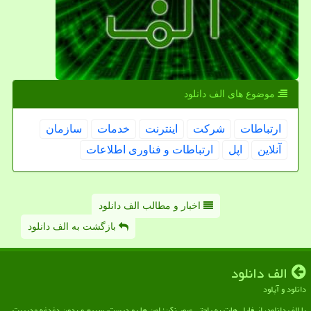
موضوع های الف دانلود
ارتباطات
شركت
اینترنت
خدمات
سازمان
آنلاین
اپل
ارتباطات و فناوری اطلاعات
اخبار و مطالب الف دانلود
بازگشت به الف دانلود
الف دانلود
دانلود و آپلود
با الف دانلود، از فایل هات به راحتی عبور نکن؛ اون ها رو درست، سریع و بدون دغدغه مدیریت