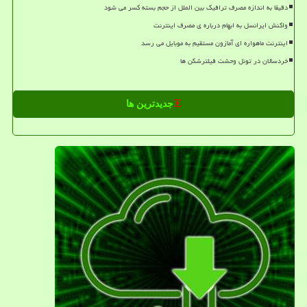
دقیقا به اندازه مصرف ترافیک بین الملل از حجم بسته کسر می شود
واکنش ایرانسل به ابهام درباره ی مصرف اینترنت
اینترنت ماهواره ای آمازون مستقیم به موبایل می رسد
خردسالان در تونل وحشت فیلترشکن ها
جدیدترین ها