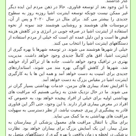
کنار گذاشتند.
با این وجود بعد از توسعه فناوری، حالا در ذهن مردم این ایده دیگر
غیر ممکن نیست چونکه توسعه اینترنت اشیا روزبه روز به سطوح
جدیدی را بیشتر می کند. برای مثال در سال ۲۰۲۰ و پس از آن،
ترموستات های هوشمند و روشنایی هوشمند چند نمونه از نحوه
استفاده از اینترنت اشیا در صرفه جویی در انرژی و در کاهش هزینه
قبض ها است و این دلیل عمده ای است که خیلی از مردم استفاده از
دستگاههای اینترنت اشیا را انتخاب می کنند.
خیلی از شهرها هوشمند می شوند. در توسعه شهرها با بهره گیری از
اینترنت اشیا، افق های کاملاً جدیدی وجود خواهد داشت. مدیریت
بهتری در ترافیک وجود خواهد داشت. جاده ها از تراکم آزاد خواهند
شد، شهرها از کاهش آلودگی بهره مند می شوند، استانداردهای
جدیدی برای امنیت به دست خواهد آمد و همه این ها با به کارگیری
اینترنت اشیا در مقیاس بزرگ به دست خواهد آمد.
با افزایش تعداد بیماری های مزمن، خدمات بهداشتی بسیار گران تر
می شوند. ما در حال نزدیک شدن به زمانی هستیم که مراقبت های
بهداشتی اولیه برای خیلی از افراد پیچیده خواهد بود، به خصوص که
افراد در معرض بیماری قرار دارند. با این وجود، حتی اگر این فناوری
قادر به پیشگیری از پیری جمعیت نباشد، از نظر دسترسی به سهولت
مراقبت های بهداشتی به ما کمک می نماید.
برای مثال با انتقال مراقبت های معمول پزشکی از بیمارستان به
منزل بیمار، این یک آسایش بزرگ برای بیماران خواهد بود. نظارت
پزشکی در لحظه و زمان واقعی با بهره گیری از دستگاههای متصل به