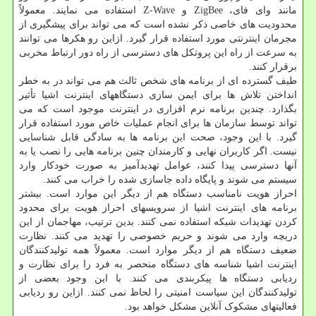
مانند وای فای، ZigBee و Z-Wave استفاده می نمایند. معمولاً
محدودیت های خاصی ذکر نشده است که می تواند برای پیشگیری از
مجرمان اینترنتی مورد استفاده قرار گیرد. ازاین رو هکرها می توانند
به سرعت از راه این پروتکل های دسترسی از راه دور ارتباط مخربی
برقرار کنند.
طیف گسترده ای از برنامه های شخص ثالث هم می تواند در به خطر
انداختن تلاش ها برای ایمن سازی دستگاههای اینترنت اشیا تأثیر
بگذارد. چندین برنامه نرم افزاری در اینترنت موجود است که می
تواند توسط سازمان ها برای انجام عملیات خاص مورد استفاده قرار
گیرد. با این وجود، صحت این برنامه ها به سادگی قابل شناسایی
نیست. اگر کاربران نهایی و کارمندان چنین برنامه هایی را نصب یا به
آنها دسترسی پیدا کنند، عوامل تهدیدآمیز به صورت خودکار وارد
سیستم می شوند و پایگاه داده جاسازی شده را خراب می کنند.
احراز هویت نامناسب دستگاه هم از دیگر این موارد است. بیشتر
برنامه های اینترنت اشیا از سرویسهای احراز هویت برای محدود
کردن تهدیدات شبکه استفاده نمی کنند. بدین ترتیب، مهاجمان از این
دریچه وارد می شوند و حریم خصوصی را تهدید می کنند. نظارت
ضعیف دستگاه هم از دیگر موارد است. معمولاً همه تولیدکنندگان
اینترنت اشیا شناسه های دستگاه منحصر به فرد را برای نظارت و
ردیابی دستگاه ها پیکربندی می کنند. با این وجود بعضی از
تولیدکنندگان این سیاست امنیتی را لحاظ نمی کنند. ازاین رو ردیابی
فعالیتهای مشکوک آنلاین مشکل خواهد بود.