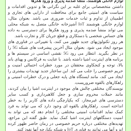
لوازم خانگی هوشمند، منشأ صدمه پذیری و ورود هکرها
داشتن متخصصانی برای غلبه بر این نگرانی ها و تدوین اقدامات و
سیاست های امنیتی جامع برای محافظت از دارایی های تجاری و
اطمینان از تداوم و ثبات خدمات ضروری می باشد. بعنوان مثال،
لوازم خانگی هوشمند IoT آشپزخانه خانگی متصل به شبکه محلی
می تواند منشأ صدمه پذیری و ورود هکرها برای دسترسی به داده
های حساس شخصی یا دستکاری و قطع جریان کار و تجارت باشد.
هر روز تکنولوژیهای جدید ظهور می کنند، یا تغییراتی در فناوری های
موجود ایجاد می شود. بعنوان مثال آخرین پیشرفت های شبکه 5G را
در نظر بگیرید. انتظار می رود 5G نقشی اساسی در سیستم ها و
برنامه های اینترنت اشیا داشته باشد. با عنایت به فرکانس و پهنای باند
بالا، توجه و کنجکاوی محققان در مورد خطرات احتمالی امنیت و
حریم خصوصی را جلب می کند. این ساختار جدید تهدیدات بیشتری را
ایجاد می کند، مانند ایستگاه های پایه جعلی و درک خطرات امنیتی و
راهکارهای بالقوه ضروریست.
نویسندگان مختلفی چالش های موجود در اینترنت اشیا را بیان کردند،
مانند حملات محروم سازی و جعل کلاهبرداری و کسب سایر
دسترسی های غیرمجاز، که یکپارچگی داده های کاربر را به خطر
انداخته است. راهکارهای بالقوه ای وجود دارد که می تواند به فرد
کمک نماید اقدامات امنیتی مختلفی را انجام دهد که می تواند به
امنیت دستگاههای اینترنت اشیا کمک نماید. طبق گفته این مراجع،
تهدیدهای مختلفی درباره حریم خصوصی در زمان حاضر ظهور کرده
اند و آنها می توانند به فناوری IoT و شبکه یکپارچه آنها نفوذ کنند.