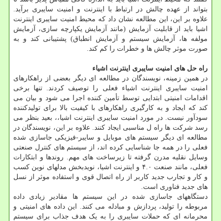
بتواند از عهده چالش در ارتباط با اینترنت و امنیت سایبری برآید.
علاوه بر این، این مطالعه نشان داد که محیط امنیت سایبری اینترنت
اشیا باید از قابلیت آزمایش (مانند آزمایش یکپارچه سازی، آزمایش
مولفه ها، آزمایش سیستم و آزمایش انطباق) پشتیبانی کند و به
صورت موثر چالش ها و خطرات را کم کند.
راه حل های امنیت سایبری اینترنت اشیاء
در همین زمینه، نویسندگان در مطالعه ای دیگر بعضی از راهکارهای
امنیت سایبری اینترنت اشیاء فعلی را توصیف کردند. تنها برخی
اقدامات امنیتی ابتدایی توسط تأمین کننده اجرا می شود و بیان می
کند که ایجاد و به کارگیری راهکارهای با کیفیت بالا برای تولیدکننده
سودآور نیست. در مورد امنیت سایبری اینترنت اشیا،، بعید بنظر می
رسد شرکت ها راه ل مناسبی ایجاد کنند. علاوه بر این، نویسندگان در
مطالعه ای دیگر سیستم های موبایل و سایبر-فیزیکی جاسازی شده
فعلی را در همه جا شناسایی کرده اند، از سیستم های کنترل صنعتی
وسایل نقلیه مدرن گرفته تا زیرساخت های مهم. روندها و ابتکارات
فعلی، مانند صنعت ۴.۰ و اینترنت اشیا، نویدبخش مدلهای نوین کسب
و کار و تجارب جدید کاربر از راه اتصال قوی و استفاده موثر از نسل
های جدید فناوری است.
دستگاههای جاسازی شده در این سیستم ها مقادیر زیادی داده
مربوطه را تولید، پردازش و مبادله می کنند. این داده های امنیتی و
محرمانه ای که حملات سایبری را به یک هدف جذاب برای سیستم