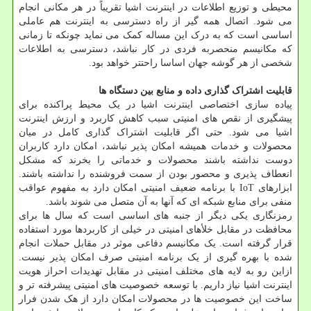
محیطی و توزیع اطلاعات در اینترنت اشیا تقریباً در هر مکانی انجام
می شود. اتصال همه گیر از راه دسترسی به اینترنت هم عاملی
اساسی است که به درک این مساله کمک می نماید چونکه تا زمانی
که مکانیسم منحصربه فردی در کار نباشد، دسترسی به اطلاعات
شخصی از هر گوشه جهان اساسا راحتتر خواهد بود.
قابلیت اشتراک گذاری داده و منابع بین دستگاه ها
پیاده سازی اختصاصی اینترنت اشیا در یک محیط پراکنده برای
پیشگیری از نقص های امنیتی سبب کاهش کاربرد و ارزش اینترنت
اشیا می شود. حتی اگر قابلیت اشتراک گذاری کامل در میان
محصولات و خدمات همیشه امکان پذیر نباشد، امکان دارد کاربران
دوست نداشته باشند محصولات و خدماتی را بخرند که مشکل
انعطاف پذیری و محصور بودن از سمت فروشنده را نداشته باشند.
ابزارهای IoT با برنامه ضعیف امنیتی امکان دارد به مفهوم عواقب
منفی برای منابع شبکه ای که آنها به آن متصل می شوند باشد.
رمزنگاری یکی دیگر از جنبه های اساسی است که سال ها برای
محافظت در مقابل خلأهای امنیتی در خیلی از کاربردها مورد استفاده
قرار گرفته است. یک مکانیسم دفاعی موثر در مقابل حملات انجام
شده با بهره گیری از یک برنامه امنیتی صرف امکان پذیر نیست.
ازاین رو به لایه های مختلف امنیتی در مقابل تهدیدات احراز هویت
اینترنت اشیا نیاز داریم. با توسعه خصوصیت های امنیتی پیشرفته تر و
ساخت این خصوصیت ها در محصولات امکان دارد از هک شدن فرار