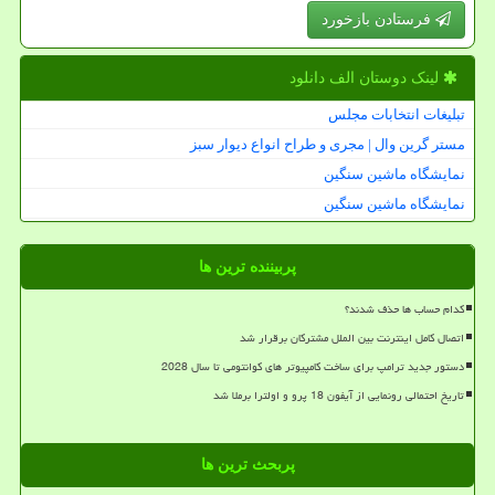
فرستادن بازخورد
لینک دوستان الف دانلود
تبلیغات انتخابات مجلس
مستر گرین وال | مجری و طراح انواع دیوار سبز
نمایشگاه ماشین سنگین
نمایشگاه ماشین سنگین
پربیننده ترین ها
کدام حساب ها حذف شدند؟
اتصال کامل اینترنت بین الملل مشترکان برقرار شد
دستور جدید ترامپ برای ساخت کامپیوتر های کوانتومی تا سال 2028
تاریخ احتمالی رونمایی از آیفون 18 پرو و اولترا برملا شد
پربحث ترین ها