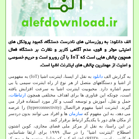
الف دانلود: به روزرسانی های نادرست دستگاه، کمبود پروتکل های
امنیتی موثر و قوی، عدم آگاهی کاربر و نظارت بر دستگاه فعال
همچون چالش هایی است که IoT با آن روبرو است و حریم خصوصی
و امنیت از مهمترین چالش های اینترنت اشیا است.
به گزارش الف
دانلود
به نقل از ایسنا، اینترنت اشیا (IoT) به مفهومی
از اشیا و دستگاههای متصل از هر نوع از راه اینترنت سیمی یا بی
سیم اشاره دارد. محبوبیت اینترنت اشیا به سرعت افزایش یافته
است، چونکه این فناوری ها برای اهداف مختلفی همچون
ارتباطات
،
حمل و نقل، آموزش و توسعه کسب و کار مورد استفاده قرار می
گیرند. اینترنت اشیا مفهوم فرااتصال (hyperconnectivity) را عرضه
می دهد، به این مفهوم که
سازمان
ها و افراد می توانند بدون دردسر
از مکان های دور با یکدیگر ارتباط برقرار کنند.
در این راستا، به نقل از مرکز ملی فضای مجازی، کوین اشتون
اصطلاح "اینترنت اشیا" را در سال ۱۹۹۹ برای ارتقا شناسایی
فرکانس رادیویی (RFID) اختراع کرد که شامل سنسورها و محرک