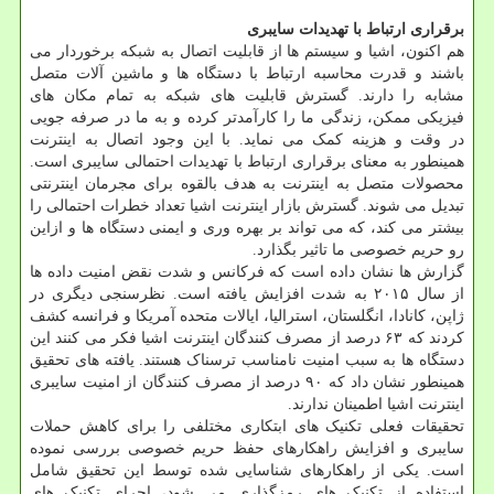
برقراری ارتباط با تهدیدات سایبری
هم اکنون، اشیا و سیستم ها از قابلیت اتصال به شبکه برخوردار می
باشند و قدرت محاسبه ارتباط با دستگاه ها و ماشین آلات متصل
مشابه را دارند. گسترش قابلیت های شبکه به تمام مکان های
فیزیکی ممکن، زندگی ما را کارآمدتر کرده و به ما در صرفه جویی
در وقت و هزینه کمک می نماید. با این وجود اتصال به اینترنت
همینطور به معنای برقراری ارتباط با تهدیدات احتمالی سایبری است.
محصولات متصل به اینترنت به هدف بالقوه برای مجرمان اینترنتی
تبدیل می شوند. گسترش بازار اینترنت اشیا تعداد خطرات احتمالی را
بیشتر می کند، که می تواند بر بهره وری و ایمنی دستگاه ها و ازاین
رو حریم خصوصی ما تاثیر بگذارد.
گزارش ها نشان داده است که فرکانس و شدت نقض امنیت داده ها
از سال ۲۰۱۵ به شدت افزایش یافته است. نظرسنجی دیگری در
ژاپن، کانادا، انگلستان، استرالیا، ایالات متحده آمریکا و فرانسه کشف
کردند که ۶۳ درصد از مصرف کنندگان اینترنت اشیا فکر می کنند این
دستگاه ها به سبب امنیت نامناسب ترسناک هستند. یافته های تحقیق
همینطور نشان داد که ۹۰ درصد از مصرف کنندگان از امنیت سایبری
اینترنت اشیا اطمینان ندارند.
تحقیقات فعلی تکنیک های ابتکاری مختلفی را برای کاهش حملات
سایبری و افزایش راهکارهای حفظ حریم خصوصی بررسی نموده
است. یکی از راهکارهای شناسایی شده توسط این تحقیق شامل
استفاده از تکنیک های رمزگذاری می شود، اجرای تکنیک های