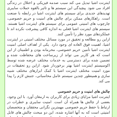
اینترنت اشیا تبدیل می کند سبب صدمه فیزیکی و اختلال در زندگی
افراد می شود. پیچیدگی این سیستم ها و تاثیر بالقوه حملات سایبری
تهدیدهای جدیدی برای سیستم های اینترنت اشیا در رابطه با صنعت
است. راهکارهای ممکن برای چالش های امنیت و حریم خصوصی،
چارچوب های امنیتی عمومی برای سیستم های اینترنت اشیا هستند.
سیستم های اینترنت اشیا فعلی به اندازه کافی پیشرفت نکرده اند تا
عملکردهای مورد نظر را تأمین کنند.
ازاین رو مطالعه و تحقیق در مورد مسائل مختلف امنیتی در اینترنت
اشیا، اهمیت فوق العاده ای وجود دارد. یکی از اهداف اصلی امنیت
اینترنت اشیا تأمین حریم خصوصی، محرمانه بودن و اطمینان از این
است که هر کاربر می تواند از زیرساخت های محفاظت شده و
تضمین شده برای دسترسی به خدمات مختلف عرضه شده توسط
اکوسیستم اینترنت اشیا بهتر برخوردار شود. ازاین رو تحقیقات در
مورد امنیت مختلف اینترنت اشیا با کمک ابزارهای مختلف شبیه
سازی و همینطور چندین سیستم عامل محاسباتی، جنبش لازم را پیدا
می کند.
چالش های امنیت و حریم خصوصی
اینترنت اشیا مزایای زیادی برای کاربران به ارمغان آورد. با این وجود،
بعضی از چالش ها همراه آن است. امنیت سایبری و خطرات در
ارتباط با حفظ حریم خصوصی مهمترین نگرانی محققان و متخصصان
امنیتی است که به آنها اشاره شده، این دو مبحث چالش های قابل