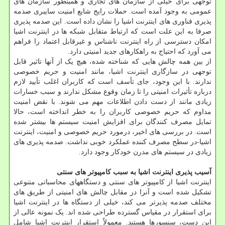
توجهی برای خیلی از سازمان های تجاری و همینطور سازمان های
عمومی به وجود آمده است. حملات رایج شایع امنیت سایبری صدمه
پذیری فناوری های اینترنت اشیا را نشان داده است. این صدمه پذیری
صرفا به این علت است که ارتباط متقابل شبکه ها در اینترنت اشیا
امکان دسترسی از راه اینترنت ناشناس و غیرقابل اعتماد را فراهم
می آورد که احتیاج به راهکارهای جدید امنیتی دارد.
از بین همه چالش هایی که شناخته شده، هیچ یک از آنها تاثیر قابل
توجهی در سازگاری اینترنت اشیا، مانند امنیت و حریم خصوصی
ندارند. با این وجود، جای تأسف است که کاربران اغلب تأیید لازم
درباره تأثیرات امنیتی را تا زمان وقوع مشکل ندارند و سبب خسارات
زیادی مانند از دست دادن اطلاعات مهم می شوند. با نقض امنیت
مداوم که حریم خصوصی کاربران را به خطر انداخته است، حالا
تمایل مصرف کنندگان برای افزایش امنیت سیستم ها بیشتر شده
است. در بررسی های اخیر، درمورد حریم خصوصی و امنیت، اینترنت
اشیا-در سطح مصرف کننده عملکرد خوبی نداشت. صدمه پذیری های
زیادی در سیستم های مدرن خودکار وجود دارد.
آسیب پذیری اینترنت اشیا به سبب کامپیوتر های سنتی
اینترنت اشیا از کامپیوتر های سنتی و دستگاههای محاسباتی متنوعی
تشکیل شده است و آنرا در مقابل چالش های امنیتی از طریق های
مختلف صدمه پذیرتر می کند، خیلی از دستگاه ها در اینترنت اشیا
برای استقرار در مقیاس گسترده طراحی شده اند. یک نمونه عالی از
این دست، سنسورها هستند. معمولاً استقرار اینترنت اشیا شامل