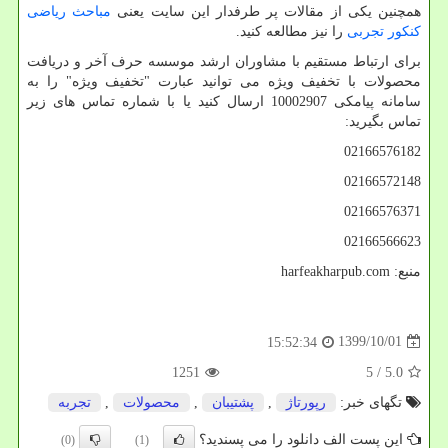
همچنین یکی از مقالات پر طرفدار این سایت یعنی
مباحث ریاضی
کنکور تجربی
را نیز مطالعه کنید.
برای ارتباط مستقیم با مشاوران ارشد موسسه حرف آخر و دریافت
محصولات با تخفیف ویژه می توانید عبارت "تخفیف ویژه" را به
سامانه پیامکی 10002907 ارسال کنید یا با شماره تماس های زیر
تماس بگیرید:
02166576182
02166572148
02166576371
02166566623
منبع:
harfeakharpub.com
1399/10/01
15:52:34
1251
/ 5
5.0
تگهای خبر:
رپورتاژ
,
پشتیبان
,
محصولات
,
تجربه
این پست الف دانلود را می پسندید؟
(0)
(1)