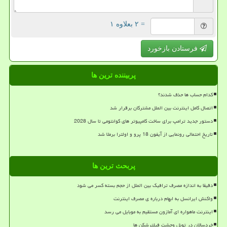
= ۲ بعلاوه ۱
فرستادن بازخورد
پربیننده ترین ها
کدام حساب ها حذف شدند؟
اتصال کامل اینترنت بین الملل مشترکان برقرار شد
دستور جدید ترامپ برای ساخت کامپیوتر های کوانتومی تا سال 2028
تاریخ احتمالی رونمایی از آیفون 18 پرو و اولترا برملا شد
پربحث ترین ها
دقیقا به اندازه مصرف ترافیک بین الملل از حجم بسته کسر می شود
واکنش ایرانسل به ابهام درباره ی مصرف اینترنت
اینترنت ماهواره ای آمازون مستقیم به موبایل می رسد
خردسالان در تونل وحشت فیلترشکن ها