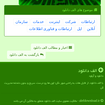
موضوع های الف دانلود
ارتباطات
شركت
اینترنت
خدمات
سازمان
آنلاین
اپل
ارتباطات و فناوری اطلاعات
اخبار و مطالب الف دانلود
بازگشت به الف دانلود
الف دانلود
دانلود و آپلود
با الف دانلود، از فایل هات به راحتی عبور نکن؛ اون ها رو درست، سریع و بدون دغدغه مدیریت
کن
alefdownload.ir - مالکیت معنوی سایت الف دانلود متعلق به مالکین آن می باشد