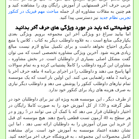
عربی حرف آخر قسمتهایی از آموزش رایگان وی را مشاهده کنید و
هم چنین به مقالات مشاوره ای از جمله
مباحث مهم فیزیک در کنکور
تجربی نظام جدید
نیز دسترسی پیدا کنید.
توضیحاتی که باید در مورد ویژگی های حرف آخر بدانید
اما بیایید سراغ دو ویژگی آخر این مجموعه برویم. ویژگی بعدی
یکپارچگی منابع است ، به علاوه داوطلب دیگر به کتاب ، کلاس یا منبع
دیگری احتیاج نخواهد داشت و برای تکمیل منابع لازم نیست مبالغ
زیادی هزینه شود. آخرین ویژگی مشاوره تخصصی است که می توان
گفت مشکل اصلی بسیاری از داوطلبان است. در بخش مشاوره ،
مشاوران این گروه داوطلب را كاملاً پشتیبانی كرده و به تمام سوالات
آنها پاسخ می دهند و داوطلب را در اجرای برنامه 4 ماهه حرف آخر یا
برنامه 2 ماهه راهنمایی می كنند. این اولین بار است که یک موسسه
تمام نیازهای داوطلب کنکور را پوشش می دهد و داوطلب دیگر نیازی
به صرف هزینه های زیاد برای کنکور خود ندارد.
از طرف دیگر ، این موسسه هدیه ویژه ای نیز برای داوطلبان خود در
نظر گرفته و 20٪ از کل آموزش خود را به صورت کاملا رایگان در
اختیار داوطلبان قرار می دهد که با کمک آن می توانند در 5 روز و در
هر سطح به 40 آزمون تست قطعی پاسخ دهند. هیچ موسسه ای قبل
از خرید این میزان آموزش را به داوطلبان ارائه نمی دهد ، اما این
نشان دهنده اعتماد موسسه به آموزش خود است. برای مشاهده
کامل محصولات این مجموعه ، به فروشگاه حرف اخر مراجعه کنید.