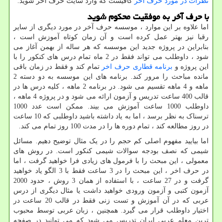
نظرات در مورد حرف اخر
کافیست که وارد سایت حرف آخر شوید.
با حرف آخر به موفقیت محکوم شوید
اما علاوه بر این موارد ، موسسه حرف آخر در مورد دیگری از سایر
رقبا نیز بهتر عمل کرده است و آن زمان کوتاه آموزش است ،
بنابراین در پروژه جدید این موسسه که هر ساله از بهمن آغاز می
شود ، داوطلب می تواند فقط در 2 ماه تمام درس های کنکور را با
این پروژه و
برنامه قطاری حرف اخر
تمام کند و فقط در زمان باقی
مانده مباحث را مرور کند. برنامه های این موسسه به دو دسته 2
ماهه و 4 ماهه تقسیم می شود. در برنامه 2 ماهه ، کلیه درس ها در
قالب 400 ساعت تدریس و آزمون ارائه می شود و در پروژه 4 ماهه ،
داوطلب 1000 ساعت آموزش می بیند. ممکن است عدد 1000
ترسناک به نظر برسد ، اما به یاد داشته باشید داوطلبی که 10 ساعت
در روز مطالعه کند ، تمام دوره ها را در مدت 100 روز تمام می کند.
اما بیایید مفهوم اصلی کم حجم را در یک مثال توضیح دهیم. مسائل
شیمی که نصف بودجه سوالات شیمی کنکور است. در روش های
معمولی ، این مبحث را با فرمول های زیادی فرا خواهید گرفت ، اما
در حرف اخر ، این مبحث را در 3 ساعت فقط با 3 الگو یاد خواهید
گرفت و در 27 ساعت ، با استفاده از همان 3 روش ، حدود 2000
آزمون کتبی و آزمون ورودی خواهید داشت یا مثال دیگری از درس
عربی که در آن آموزش و تست زنی فقط در قالب 20 ساعت در
اختیار داوطلب قرار می گیرد. همچنین ، زبان عربی توسط محبوب
ترین معلم عربی ایران تدریس می شود که می توانید در صفحه