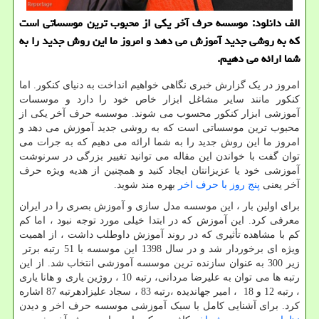
الف دانلود: موسسه حرف آخر یكی از محبوب ترین موسساتی است
كه به روشی جدید آموزش می دهد و امروز ما این روش جدید را به
شما ارائه می دهیم.
امروز در یک گزارش خبری نگاهی خواهیم انداخت به دنیای کنکور. اما
کنکور مانند سایر مشاغل ابزار خاص خود را دارد و موسسات
آموزشی ابزار کنکور محسوب می شوند. موسسه حرف آخر یکی از
محبوب ترین موسساتی است که به روشی جدید آموزش می دهد و
امروز ما این روش جدید را به شما ارائه می دهیم که به جرات می
توان گفت با خواندن این مقاله می توانید تغییر بزرگی در سرنوشت
آموزشی خود یا عزیزانتان ایجاد کنید و همچنین از هدیه ویژه حرف
آخر یعنی
پنج روز با حرف اخر
بهره مند شوید.
برای اولین بار ، این موسسه مدل سازی و آموزش بصری را در ایران
معرفی کرد. این آموزش که در ابتدا خیلی مورد توجه نبود ، اما کم
کم با مشاهده تأثیری که در روند آموزش داوطلب داشت ، از اهمیت
ویژه ای برخوردار شد و در سال 1398 این موسسه با 51 رتبه برتر
زیر 300 به عنوان سازنده ترین موسسه آموزشی انتخاب شد. از این
رتبه ها می توان به علیرضا مردانی، رتبه 10 ، روژین یاری و هانا یاری
، رتبه 12 و 18 ، امیر جهاندیده ،رتبه 83 ، سجاد علیزادهرتبه 87 اشاره
كرد. برای آشنایی کامل با سبک آموزشی موسسه حرف اخر و دیدن