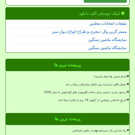
لینک دوستان الف دانلود
تبلیغات انتخابات مجلس
مستر گرین وال | مجری و طراح انواع دیوار سبز
نمایشگاه ماشین سنگین
نمایشگاه ماشین سنگین
پربیننده ترین ها
کدام حساب ها حذف شدند؟
اتصال کامل اینترنت بین الملل مشترکان برقرار شد
دستور جدید ترامپ برای ساخت کامپیوتر های کوانتومی تا سال 2028
تاریخ احتمالی رونمایی از آیفون 18 پرو و اولترا برملا شد
پربحث ترین ها
راه اندازی یک سیستم مهم در تامین اجتماعی